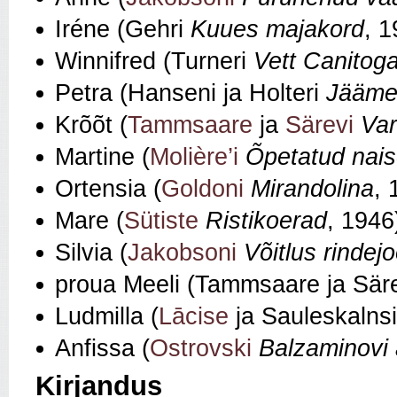
Iréne (Gehri
Kuues majakord
, 1
Winnifred (Turneri
Vett Canitoga
Petra (Hanseni ja Holteri
Jääme
Krõõt (
Tammsaare
ja
Särevi
Va
Martine (
Molière’i
Õpetatud nai
Ortensia (
Goldoni
Mirandolina
, 
Mare (
Sütiste
Ristikoerad
, 1946
Silvia (
Jakobsoni
Võitlus rindej
proua Meeli (Tammsaare ja Sär
Ludmilla (
Lācise
ja Sauleskalns
Anfissa (
Ostrovski
Balzaminovi 
Kirjandus