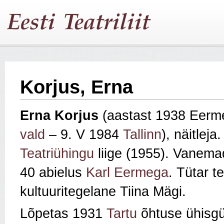
Korjus, Erna
Erna Korjus
(aastast 1938 Eerme
vald
– 9. V 1984
Tallinn
), näitleja
Teatriühingu
liige (1955). Vanemad
40 abielus
Karl Eermega
. Tütar t
kultuuritegelane Tiina Mägi.
Lõpetas 1931
Tartu
õhtuse ühisg