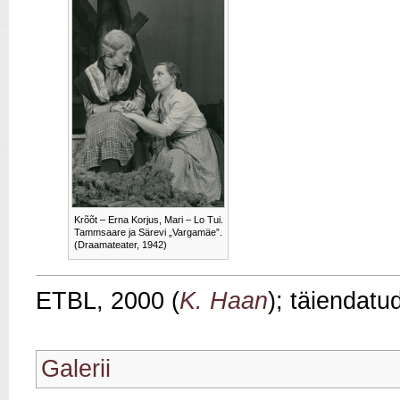
Krõõt – Erna Korjus, Mari – Lo Tui.
Tammsaare ja Särevi „Vargamäe”.
(Draamateater, 1942)
ETBL, 2000 (
K. Haan
); täiendatu
Galerii