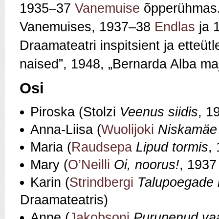
1935–37
Vanemuise
õpperühmas.
Vanemuises, 1937–38
Endlas
ja 
Draamateatri inspitsient ja etteü
naised”, 1948, „Bernarda Alba maj
Osi
Piroska (Stolzi
Veenus siidis
, 1
Anna-Liisa (
Wuolijoki
Niskamäe
Maria (
Raudsepa
Lipud tormis
,
Mary (
O’Neilli
Oi, noorus!
, 1937
Karin (
Strindbergi
Talupoegade 
Draamateatris)
Anne (
Jakobsoni
Purunenud va