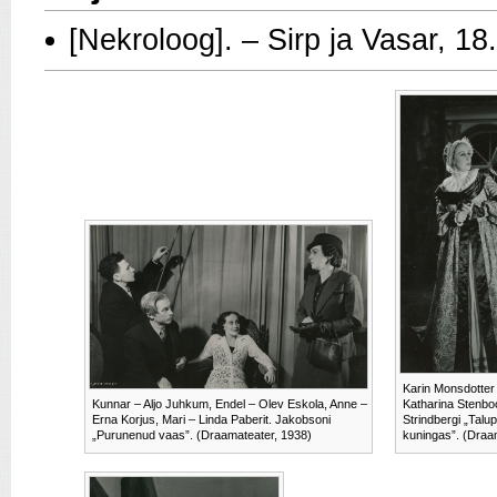
[Nekroloog]. – Sirp ja Vasar, 18
Karin Monsdotter 
Kunnar – Aljo Juhkum, Endel – Olev Eskola, Anne –
Katharina Stenbo
Erna Korjus, Mari – Linda Paberit. Jakobsoni
Strindbergi „Tal
„Purunenud vaas”. (Draamateater, 1938)
kuningas”. (Draa