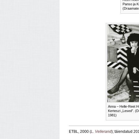
Panso ja K
(Draamatea
Anna – Helle-Reet 
Kerteszi „Lesed”. (D
1981)
ETBL, 2000 (
L. Vellerand
); täiendatud 20