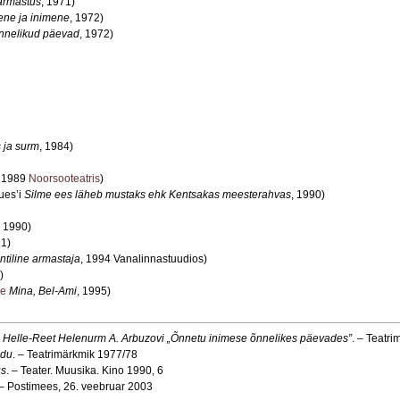
armastus
, 1971)
ene ja inimene
, 1972)
nnelikud päevad
, 1972)
 ja surm
, 1984)
, 1989
Noorsooteatris
)
ues’i
Silme ees läheb mustaks ehk Kentsakas meesterahvas
, 1990)
, 1990)
91)
tiline armastaja
, 1994 Vanalinnastuudios)
)
ge
Mina, Bel-Ami
, 1995)
: Helle-Reet Helenurm A. Arbuzovi „Õnnetu inimese õnnelikes päevades”
. – Teatr
ndu
. – Teatrimärkmik 1977/78
us
. – Teater. Muusika. Kino 1990, 6
– Postimees, 26. veebruar 2003