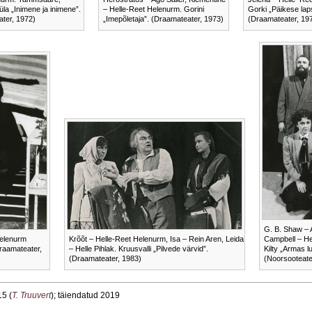
üla „Inimene ja inimene”.
– Helle-Reet Helenurm. Gorini
Gorki „Päikese lap
ter, 1972)
„Imepõletaja”. (Draamateater, 1973)
(Draamateater, 19
G. B. Shaw – 
Helenurm
Krõõt – Helle-Reet Helenurm, Isa – Rein Aren, Leida
Campbell – He
raamateater,
– Helle Pihlak. Kruusvalli „Pilvede värvid”.
Kilty „Armas lu
(Draamateater, 1983)
(Noorsooteate
15 (
T. Truuvert
); täiendatud 2019