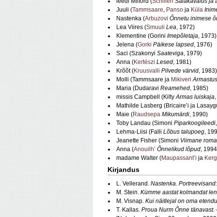
leedi Milford (
Schilleri
Salakavalus ja 
Juuli (
Tammsaare
,
Panso
ja
Küla
Inim
Nastenka (
Arbuzovi
Õnnetu inimese õ
Lea Viires (
Smuuli
Lea
, 1972)
Klementine (Gorini
Imepõletaja
, 1973)
Jelena (
Gorki
Päikese lapsed
, 1976)
Saci (Szakonyi
Saateviga
, 1979)
Anna (
Kertészi
Lesed
, 1981)
Krõõt (
Kruusvalli
Pilvede värvid
, 1983)
Molli (Tammsaare ja
Mikiveri
Armastus
Maria (Dudaravi
Reamehed
, 1985)
missis Campbell (Kilty
Armas luiskaja
Mathilde Lasberg (Bricaire’i ja Lasayg
Maie (
Raudsepa
Mikumärdi
, 1990)
Toby Landau (Simoni
Piparkoogileedi
Lehma-Liisi (Falli
Lõbus talupoeg
, 19
Jeanette Fisher (Simoni
Viimane roman
Anna (
Anouilh’
Õnnelikud lõpud
, 1994
madame Walter (
Maupassant’i
ja
Ker
Kirjandus
L. Vellerand.
Nastenka. Portreevisand
M. Stein.
Kümme aastat kolmandat le
M. Visnap.
Kui näitlejal on oma etend
T. Kallas.
Proua Nurm Õnne tänavast.