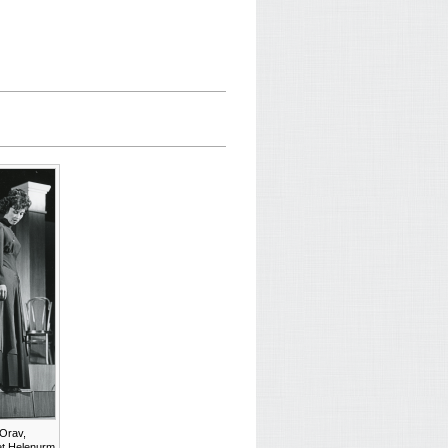
 Orav,
et Helenurm.