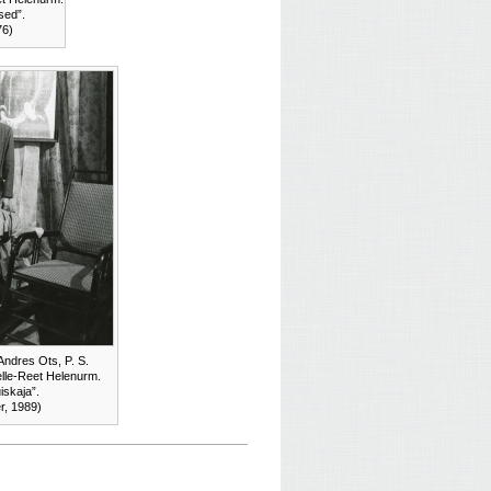
sed”.
76)
Andres Ots, P. S.
lle-Reet Helenurm.
iskaja”.
r, 1989)