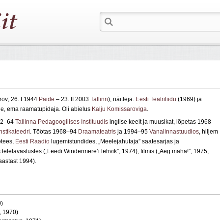
ov; 26. I 1944
Paide
– 23. II 2003
Tallinn
), näitleja.
Eesti Teatriliidu
(1969) ja
ane, ema raamatupidaja. Oli abielus
Kalju Komissaroviga
.
962–64
Tallinna Pedagoogilises Instituudis
inglise keelt ja muusikat, lõpetas 1968
nstikateedri
. Töötas 1968–94
Draamateatris
ja 1994–95
Vanalinnastuudios
, hiljem
etees,
Eesti Raadio
lugemistundides, „Meelejahutaja” saatesarjas ja
elelavastustes („Leedi Windermere’i lehvik”, 1974), filmis („Aeg maha!”, 1975,
(aastast 1994).
0)
, 1970)