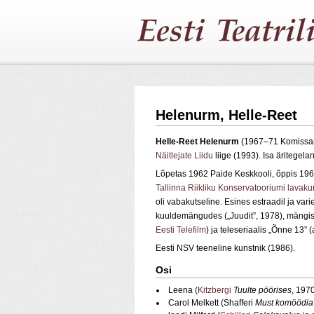
Helenurm, Helle-Reet
Helle-Reet
Helenurm
(1967–71 Komissar
Näitlejate Liidu
liige (1993). Isa äritegel
Lõpetas 1962 Paide Keskkooli, õppis 1
Tallinna Riikliku Konservatooriumi lavaku
oli vabakutseline. Esines estraadil ja vari
kuuldemängudes („Juudit”, 1978), mängis t
Eesti Telefilm
) ja teleseriaalis „Õnne 13” 
Eesti NSV teeneline kunstnik (1986).
Osi
Leena (
Kitzbergi
Tuulte pöörises
, 197
Carol Melkett (Shafferi
Must komöödia