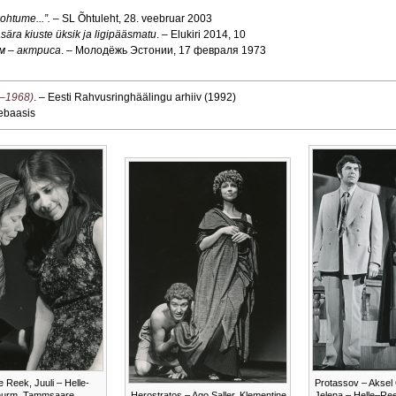
kohtume...”.
– SL Õhtuleht, 28. veebruar 2003
ära kiuste üksik ja ligipääsmatu
. – Elukiri 2014, 10
м – актриса
. – Молодёжь Эстонии, 17 февраля 1973
4–1968)
. – Eesti Rahvusringhäälingu arhiiv (1992)
ebaasis
 Reek, Juuli – Helle-
Protassov – Aksel
nurm. Tammsaare,
Herostratos – Ago Saller, Klementine
Jelena – Helle–Re