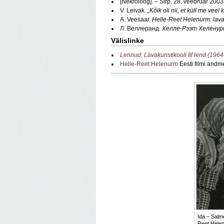
[Nekroloog]. – Sirp, 28. veebruar 2003
V. Leivak.
„Kõik oli nii, et küll me veel 
A. Veesaar.
Helle-Reet Helenurm: lavas
Л. Веллеранд.
Хелле-Рээт Хеленур
Välislinke
Lennud: Lavakunstikooli III lend (196
Helle-Reet Helenurm
Eesti filmi andm
Ida – Salme
Reet Hele