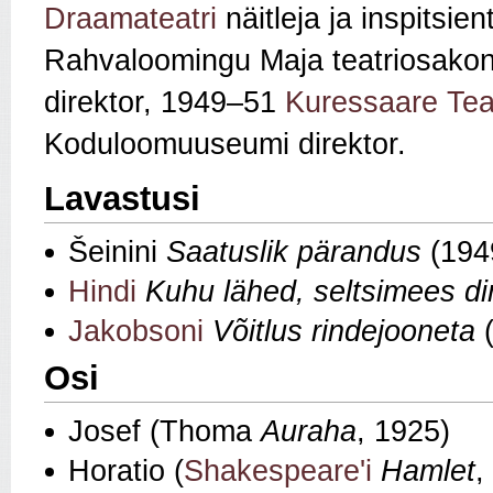
Draamateatri
näitleja ja inspitsi
Rahvaloomingu Maja teatriosako
direktor, 1949–51
Kuressaare Teat
Koduloomuuseumi direktor.
Lavastusi
Šeinini
Saatuslik pärandus
(194
Hindi
Kuhu lähed, seltsimees di
Jakobsoni
Võitlus rindejooneta
(
Osi
Josef (Thoma
Auraha
, 1925)
Horatio (
Shakespeare'i
Hamlet
,