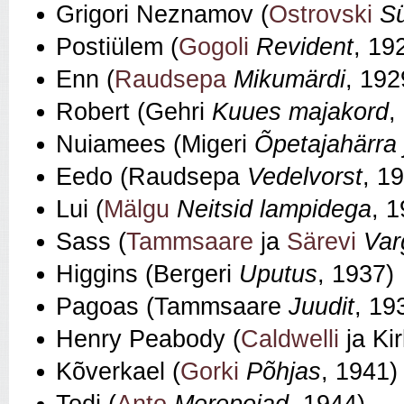
Grigori Neznamov (
Ostrovski
S
Postiülem (
Gogoli
Revident
, 19
Enn (
Raudsepa
Mikumärdi
, 192
Robert (Gehri
Kuues majakord
,
Nuiamees (Migeri
Õpetajahärra
Eedo (Raudsepa
Vedelvorst
, 1
Lui (
Mälgu
Neitsid lampidega
, 
Sass (
Tammsaare
ja
Särevi
Var
Higgins (Bergeri
Uputus
, 1937)
Pagoas (Tammsaare
Juudit
, 19
Henry Peabody (
Caldwelli
ja Ki
Kõverkael (
Gorki
Põhjas
, 1941)