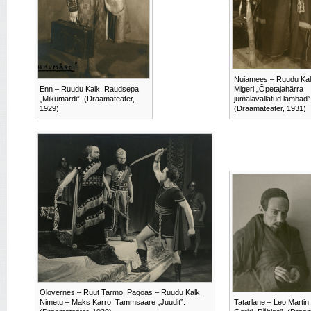
Nuiamees – Ruudu Kal
Enn – Ruudu Kalk. Raudsepa
Migeri „Õpetajahärra
„Mikumärdi”. (Draamateater,
jumalavallatud lambad”
1929)
(Draamateater, 1931)
Olovernes – Ruut Tarmo, Pagoas – Ruudu Kalk,
Nimetu – Maks Karro. Tammsaare „Juudit”.
Tatarlane – Leo Martin