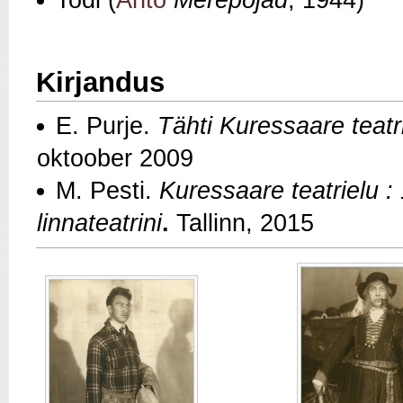
Todi (
Anto
Merepojad
, 1944)
Kirjandus
E. Purje.
Tähti Kuressaare teatri
oktoober 2009
M. Pesti.
Kuressaare teatrielu : 
linnateatrini
.
Tallinn, 2015