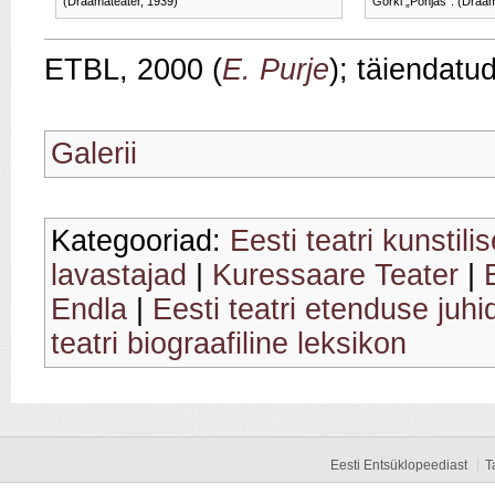
(Draamateater, 1939)
Gorki „Põhjas”. (Draam
ETBL, 2000 (
E. Purje
); täiendatu
Galerii
Kategooriad:
Eesti teatri kunstili
lavastajad
|
Kuressaare Teater
|
Endla
|
Eesti teatri etenduse juhid
teatri biograafiline leksikon
Eesti Entsüklopeediast
T