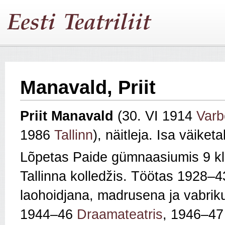
Manavald, Priit
Priit
Manavald
(30. VI 1914
Varb
1986
Tallinn
), näitleja. Isa väiketa
Lõpetas Paide gümnaasiumis 9 kl
Tallinna kolledžis. Töötas 1928–4
laohoidjana, madrusena ja vabrik
1944–46
Draamateatris
, 1946–4