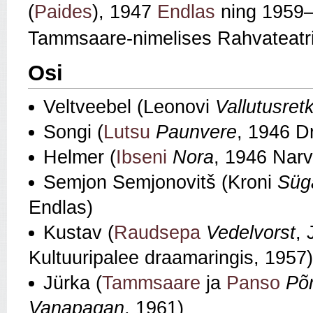
(
Paides
), 1947
Endlas
ning 1959
Tammsaare‑nimelises Rahvateatr
Osi
Veltveebel (Leonovi
Vallutusret
Songi (
Lutsu
Paunvere
, 1946 D
Helmer (
Ibseni
Nora
, 1946 Narv
Semjon Semjonovitš (Kroni
Süg
Endlas)
Kustav (
Raudsepa
Vedelvorst
, 
Kultuuripalee draamaringis, 1957)
Jürka (
Tammsaare
ja
Panso
Põ
Vanapagan
, 1961)