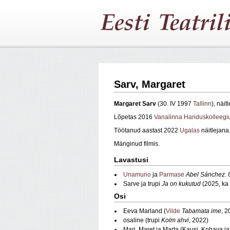
Sarv, Margaret
Margaret Sarv
(30. IV 1997
Tallinn
), näit
Lõpetas 2016
Vanalinna Hariduskolleegi
Töötanud aastast 2022
Ugalas
näitlejana
Mänginud filmis.
Lavastusi
Unamuno
ja
Parmase
Abel Sánchez. 
Sarve ja trupi
Ja on kukutud
(2025, ka 
Osi
Eeva Marland (
Vilde
Tabamata ime
, 2
osaline (trupi
Kolm ahvi
, 2022)
Mari, Maret ja Marta (Kausi, Kohava ja