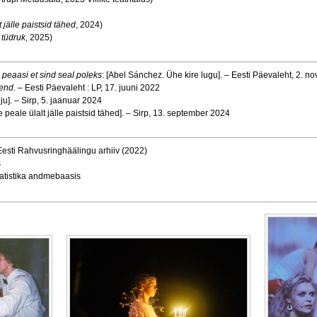
 jälle paistsid tähed
, 2024)
 tüdruk
, 2025)
 peaasi et sind seal poleks
: [Abel Sánchez. Ühe kire lugu]. – Eesti Päevaleht, 2. 
lend
. – Eesti Päevaleht : LP, 17. juuni 2022
oju]. – Sirp, 5. jaanuar 2024
e peale ülalt jälle paistsid tähed]. – Sirp, 13. september 2024
 Eesti Rahvusringhäälingu arhiiv (2022)
s
tatistika andmebaasis