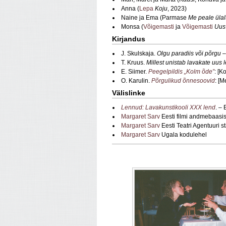
Anna (
Lepa
Koju
, 2023)
Naine ja Ema (Parmase
Me peale ülalt
Monsa (
Võigemasti
ja
Võigemasti
Uus
Kirjandus
J. Skulskaja.
Olgu paradiis või põrgu –
T. Kruus.
Millest unistab lavakate uus 
E. Siimer.
Peegelpildis „Kolm õde”
: [K
O. Karulin.
Põrgulikud õnnesoovid
: [M
Välislinke
Lennud: Lavakunstikooli XXX lend
. –
Margaret Sarv
Eesti filmi andmebaasi
Margaret Sarv
Eesti Teatri Agentuuri s
Margaret Sarv
Ugala kodulehel