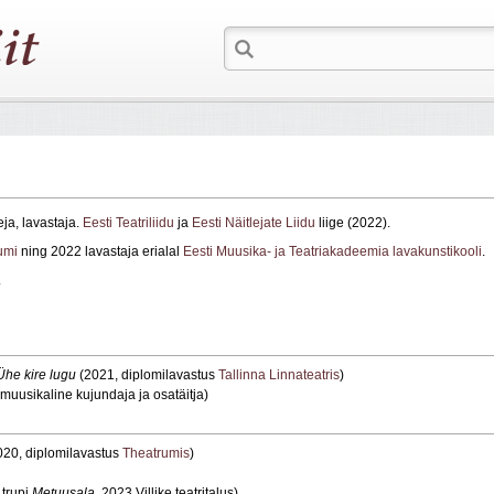
leja, lavastaja.
Eesti Teatriliidu
ja
Eesti Näitlejate Liidu
liige (2022).
umi
ning 2022 lavastaja erialal
Eesti Muusika- ja Teatriakadeemia lavakunstikooli
.
.
Ühe kire lugu
(2021, diplomilavastus
Tallinna Linnateatris
)
muusikaline kujundaja ja osatäitja)
020, diplomilavastus
Theatrumis
)
 trupi
Metuusala
, 2023 Villike teatritalus)