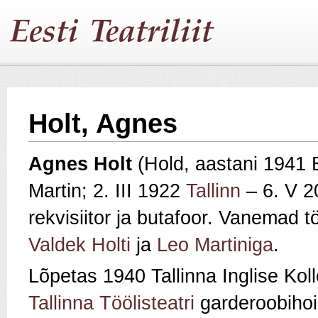
Holt, Agnes
Agnes Holt
(Hold, aastani 1941 
Martin; 2. III 1922
Tallinn
– 6. V 20
rekvisiitor ja butafoor. Vanemad tö
Valdek Holti
ja
Leo Martiniga
.
Lõpetas 1940 Tallinna Inglise Kol
Tallinna Töölisteatri
garderoobihoid