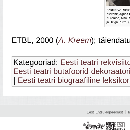
Eesti NSV Riiklik
Kivirähk, Agnes 
Kuremaa, Aino Ra
ja Helga Purre. 
ETBL, 2000 (
A. Kreem
); täiendat
Kategooriad:
Eesti teatri rekvisiit
Eesti teatri butafoorid-dekoraator
|
Eesti teatri biograafiline leksiko
Eesti Entsüklopeediast
T