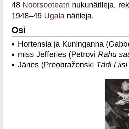
48
Noorsooteatri
nukunäitleja, rek
1948–49
Ugala
näitleja.
Osi
Hortensia ja Kuninganna (Gab
miss Jefferies (Petrovi
Rahu sa
Jänes (Preobraženski
Tädi Liis