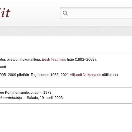
ator, piletöör, nukunäitleja.
Eesti Teatriliidu
liige (1992–2009).
ooli.
 1995–2009 piletöör. Tegutsenud 1968–2021
Viljandi Nukuteatris
näitlejana.
Tee Kommunismile, 5. aprill 1973
ri aardehoidja
. – Sakala, 19. aprill 2003