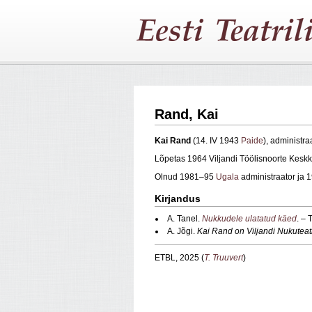
Rand, Kai
Kai Rand
(14. IV 1943
Paide
), administra
Lõpetas 1964 Viljandi Töölisnoorte Keskk
Olnud 1981–95
Ugala
administraator ja
Kirjandus
A. Tanel.
Nukkudele ulatatud käed
. – 
A. Jõgi.
Kai Rand on Viljandi Nukuteat
ETBL, 2025 (
T. Truuvert
)