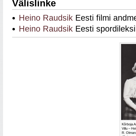
Välislinke
Heino Raudsik
Eesti filmi andm
Heino Raudsik
Eesti spordileks
Kõrboja A
Villu – H
R. Olmaru