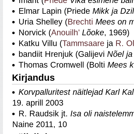
Imant (
Priede
Vika esimene ball
Elmar Lapin (Priede
Mikk ja Dzi
Uria Shelley (
Brechti
Mees on 
Norvick (
Anouilh’
Lõoke
, 1969)
Katku Villu (
Tammsaare
ja
R. O
bandiit Hrenjuk (Galijevi
Nõel ja
Thomas Cromwell (Bolti
Mees k
Kirjandus
Korvpalluritest näitlejad Karl K
19. aprill 2003
R. Raudsik jt.
Isa oli naistelem
Naine 2011, 10