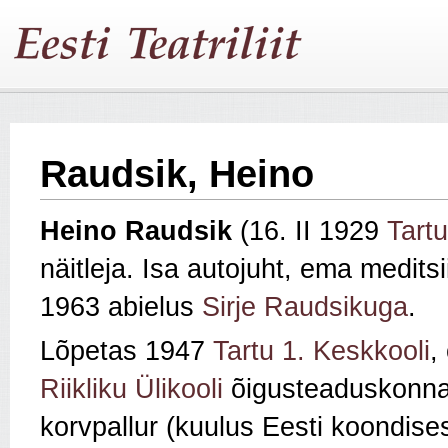
Raudsik, Heino
Heino Raudsik
(16. II 1929
Tartu
näitleja. Isa autojuht, ema meditsi
1963 abielus
Sirje Raudsikuga
.
Lõpetas 1947
Tartu 1. Keskkooli
,
Riikliku Ülikooli
õigusteaduskonnas
korvpallur (kuulus Eesti koondis