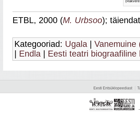
(Rakvere 
ETBL, 2000 (
M. Urbsoo
); täiend
Kategooriad:
Ugala
|
Vanemuine (
|
Endla
|
Eesti teatri biograafiline
Eesti Entsüklopeediast
T