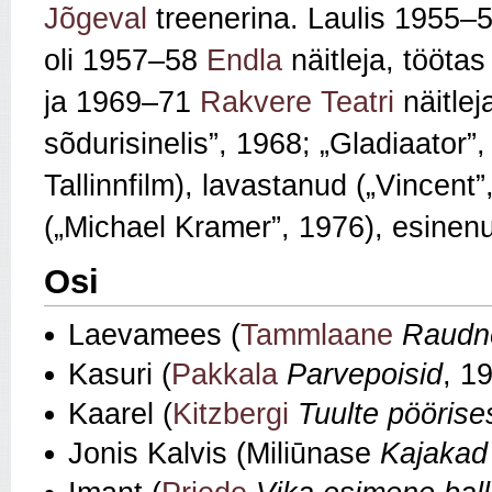
Jõgeval
treenerina. Laulis 1955–
oli 1957–58
Endla
näitleja, tööt
ja 1969–71
Rakvere Teatri
näitlej
sõdurisinelis”, 1968; „Gladiaator”
Tallinnfilm), lavastanud („Vincen
(„Michael Kramer”, 1976), esine
Osi
Laevamees (
Tammlaane
Raudn
Kasuri (
Pakkala
Parvepoisid
, 1
Kaarel (
Kitzbergi
Tuulte pöörise
Jonis Kalvis (Miliūnase
Kajakad