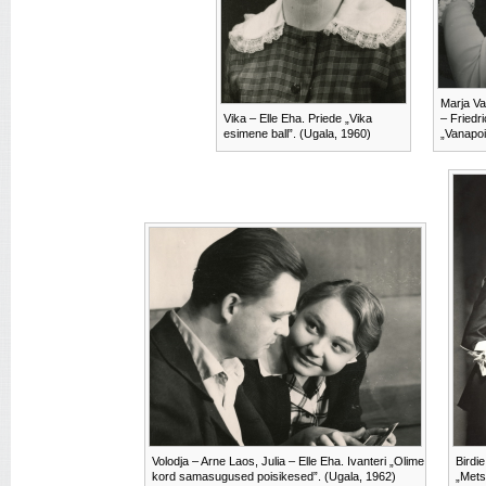
Marja Va
Vika – Elle Eha. Priede „Vika
– Friedri
esimene ball”. (Ugala, 1960)
„Vanapoi
Volodja – Arne Laos, Julia – Elle Eha. Ivanteri „Olime
Birdie
kord samasugused poisikesed”. (Ugala, 1962)
„Mets