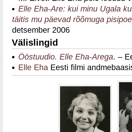
Elle Eha-Are: kui minu Ugala kul
täitis mu päevad rõõmuga pisipo
detsember 2006
Välislingid
Ööstuudio. Elle Eha-Arega
. – E
Elle Eha
Eesti filmi andmebaasi