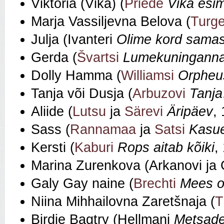
Viktoria (Vika) (
Priede
Vika esim
Marja Vassiljevna Belova (
Turge
Julja (Ivanteri
Olime kord sama
Gerda (
Švartsi
Lumekuningann
Dolly Hamma (
Williamsi
Orpheu
Tanja või Dusja (
Arbuzovi
Tanja
Aliide (
Lutsu
ja
Särevi
Äripäev
,
Sass (
Rannamaa
ja
Satsi
Kasu
Kersti (
Kaburi
Rops aitab kõiki
,
Marina Zurenkova (Arkanovi ja 
Galy Gay naine (
Brechti
Mees 
Niina Mihhailovna Zaretšnaja (
T
Birdie Bagtry (Hellmani
Metsade