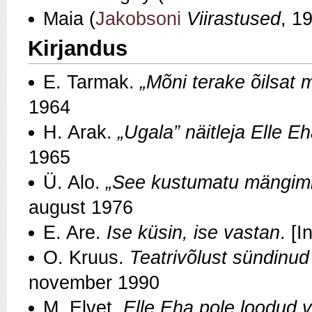
Maia (
Jakobsoni
Viirastused
, 1
Kirjandus
E. Tarmak.
„Mõni terake õilsat me
1964
H. Arak.
„Ugala” näitleja Elle E
1965
Ü. Alo.
„See kustumatu mängimis
august 1976
E. Are.
Ise küsin, ise vastan
. [
O. Kruus.
Teatrivõlust sündinud
november 1990
M. Elvet.
Elle Eha pole loodud 