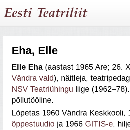
Eha, Elle
Elle Eha
(aastast 1965 Are; 26. X
Vändra vald
), näitleja, teatripeda
NSV Teatriühingu
liige (1962–78)
põllutööline.
Lõpetas 1960 Vändra Keskkooli,
õppestuudio
ja 1966
GITIS-e
, hi