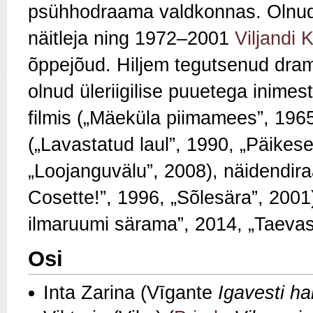
psühhodraama valdkonnas. Oln
näitleja ning 1972–2001
Viljandi K
õppejõud. Hiljem tegutsenud dra
olnud üleriigilise puuetega inimes
filmis („Mäeküla piimamees”, 196
(„Lavastatud laul”, 1990, „Päikese 
„Loojanguvälu”, 2008), näidendir
Cosette!”, 1996, „Sõlesära”, 200
ilmaruumi särama”, 2014, „Taevas
Osi
Inta Zarina (Vīgante
Igavesti ha