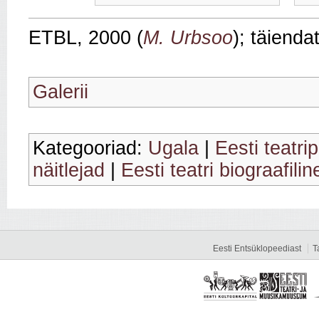
ETBL, 2000 (
M. Urbsoo
); täienda
Galerii
Kategooriad:
Ugala
|
Eesti teatr
näitlejad
|
Eesti teatri biograafili
Eesti Entsüklopeediast
T