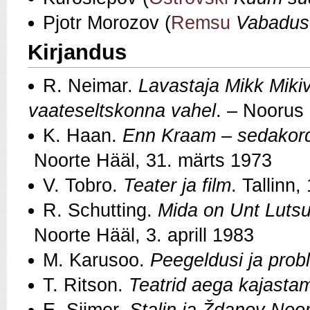
Pjotr Morozov (
Remsu
Vabaduse
Kirjandus
R. Neimar.
Lavastaja Mikk Miki
vaateseltskonna vahel
. – Noorus
K. Haan.
Enn Kraam – sedakorda
Noorte Hääl, 31. märts 1973
V. Tobro.
Teater ja film
. Tallinn,
R. Schutting.
Mida on Unt Lutsu
Noorte Hääl, 3. aprill 1983
M. Karusoo.
Peegeldusi ja pro
T. Ritson.
Teatrid aega kajasta