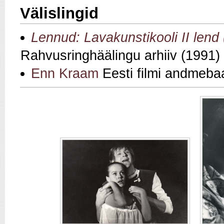
Välislingid
Lennud: Lavakunstikooli II len
Rahvusringhäälingu arhiiv (1991)
Enn Kraam
Eesti filmi andmeba