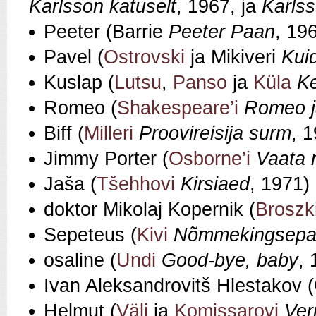
Karlsson katuselt
, 1967, ja
Karlss
Peeter (Barrie
Peeter Paan
, 19
Pavel (
Ostrovski
ja Mikiveri
Kui
Kuslap (
Lutsu
,
Panso
ja
Küla
K
Romeo (
Shakespeare’i
Romeo j
Biff (
Milleri
Proovireisija surm
, 
Jimmy Porter (
Osborne’i
Vaata 
Jaša (
Tšehhovi
Kirsiaed
, 1971)
doktor Mikolaj Kopernik (
Broszk
Sepeteus (
Kivi
Nõmmekingsep
osaline (
Undi
Good-bye, baby
, 
Ivan Aleksandrovitš Hlestakov 
Helmut (
Väli
ja
Komissarovi
Ver