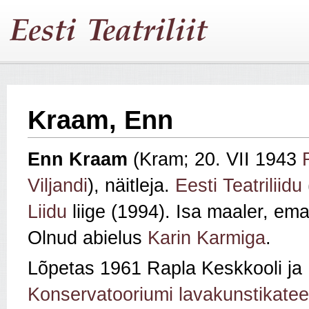
Kraam, Enn
Enn Kraam
(Kram; 20. VII 1943
Viljandi
), näitleja.
Eesti Teatriliidu
Liidu
liige (1994). Isa maaler, em
Olnud abielus
Karin Karmiga
.
Lõpetas 1961 Rapla Keskkooli j
Konservatooriumi lavakunstikatee