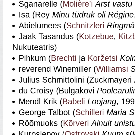
Sganarelle (
Molière’i
Arst vastu 
Isa (Rey
Minu tüdruk oli Régine
Abielumees (
Schnitzleri
Ringmä
Jaak Tasandus (
Kotzebue
,
Kitz
Nukuteatris)
Pihkum (
Brechti
ja
Koržetsi
Kol
reverend Winemiller (
Williamsi
S
Julius Schmittolini (Zuckmayeri
du Croisy (Bulgakovi
Poolearuli
Mendl Krik (
Babeli
Loojang
, 199
George Talbot (
Schilleri
Maria S
Rõõmuoks (
Kõrveri
Ainult unist
Kuroslepov (
Ostrovski
Kuum sü