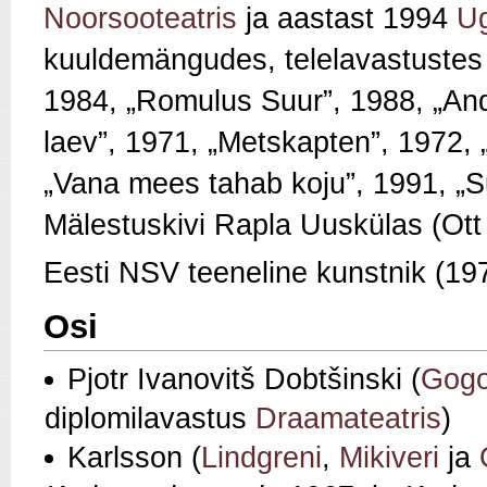
Noorsooteatris
ja aastast 1994
U
kuuldemängudes, telelavastustes
1984, „Romulus Suur”, 1988, „Andk
laev”, 1971, „Metskapten”, 1972, 
„Vana mees tahab koju”, 1991, „S
Mälestuskivi Rapla Uuskülas (Ott
Eesti NSV teeneline kunstnik (19
Osi
Pjotr Ivanovitš Dobtšinski (
Gogo
diplomilavastus
Draamateatris
)
Karlsson (
Lindgreni
,
Mikiveri
ja