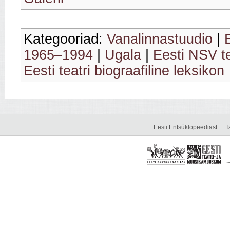
Kategooriad:
Vanalinnastuudio
|
1965–1994
|
Ugala
|
Eesti NSV t
Eesti teatri biograafiline leksikon
Eesti Entsüklopeediast
T