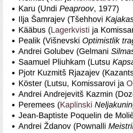
Karu (Undi
Peaproov
, 1977)
Ilja Šamrajev (Tšehhovi
Kajaka
Kääbus (
Lagerkvisti
ja Komissa
Pealik (Višnevski
Optimistlik tr
Andrei Golubev (Gelmani
Silmas
Saamuel Pliuhkam (Lutsu
Kapsa
Pjotr Kuzmitš Rjazajev (Kazant
Köster (Lutsu, Komissarovi ja
O
Andrei Andrejevitš Kazmin (Doz
Peremees (
Kaplinski
Neljakuni
Jean-Baptiste Poquelin de Moliè
Andrei Ždanov (Pownalli
Meistr