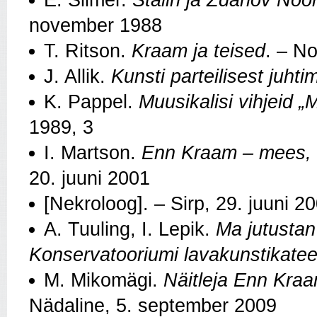
E. Siimer.
Stalin ja Ždanov Noor
november 1988
T. Ritson.
Kraam ja teised
. – N
J. Allik.
Kunsti parteilisest juhti
K. Pappel.
Muusikalisi vihjeid „M
1989, 3
I. Martson.
Enn Kraam – mees, 
20. juuni 2001
[Nekroloog]. – Sirp, 29. juuni 2
A. Tuuling, I. Lepik.
Ma jutustan 
Konservatooriumi lavakunstikateed
M. Mikomägi.
Näitleja Enn Kraa
Nädaline, 5. september 2009