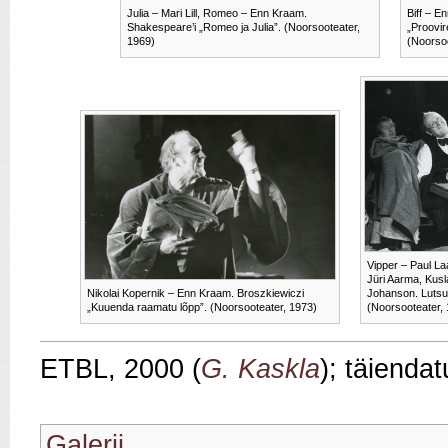
Julia – Mari Lill, Romeo – Enn Kraam.
Biff – En
Shakespeare’i „Romeo ja Julia”. (Noorsooteater,
„Proovir
1969)
(Noorsoo
Vipper – Paul La
Jüri Aarma, Kusl
Nikolai Kopernik – Enn Kraam. Broszkiewiczi
Johanson. Lutsu
„Kuuenda raamatu lõpp”. (Noorsooteater, 1973)
(Noorsooteater,
ETBL, 2000 (
G. Kaskla
); täienda
Galerii