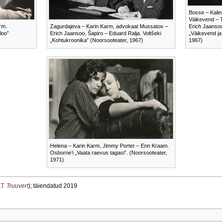
Bosse – Kale
Väikevend – 
rm.
Zagurdajeva – Karin Karm, advokaat Mussatov –
Erich Jaansoo.
loo”
Erich Jaansoo, Šapiro – Eduard Ralja. Voltšeki
„Väikevend ja
„Kohtukroonika” (Noorsooteater, 1967)
1967)
Helena – Karin Karm, Jimmy Porter – Enn Kraam.
Osborne’i „Vaata raevus tagasi”. (Noorsooteater,
1971)
(
T. Truuvert
); täiendatud 2019