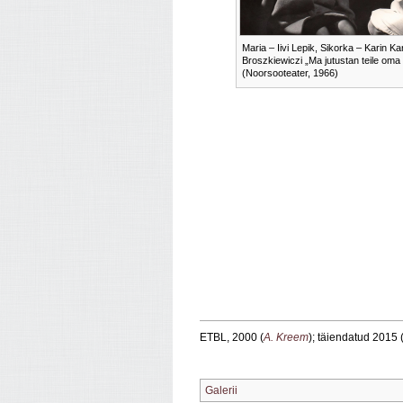
Maria – Iivi Lepik, Sikorka – Karin Ka
Broszkiewiczi „Ma jutustan teile oma 
(Noorsooteater, 1966)
ETBL, 2000 (
A. Kreem
); täiendatud 2015 
Galerii