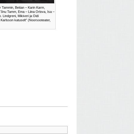
v Tammin, Bettan – Karin Karm,
Tõnu Tamm, Ema – Liina Orlova, Isa –
 Lindgreni, Mikiveri ja Oidi
 Karlsson katuselt” (Noorsooteater,