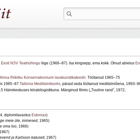
.
Eesti NSV Teatriühingu
liige (1966–87). Isa kingsepp, ema kokk. Olnud abielus
En
llinna Riikliku Konservatooriumi lavakunstikateedri
. Töötanud 1965–75
ppis 1985–87
Tallinna Meditsiinikoolis
, pärast seda töötanud meditsiiniõena, 1993–9
5 Häirekeskuses kiirabilogistikuna. Mänginud filmis („Tuuline rand”, 1972,
64, diplomilavastus
Estonias
)
ge meie üle, inimesed
, 1965)
le oma loo
, 1966)
 1967)
evend ja Karlsson katuselt
, 1967)