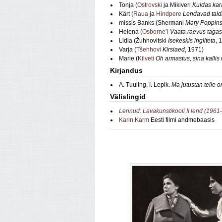
Tonja (
Ostrovski
ja Mikiveri
Kuidas kar
Kärt (
Raua
ja
Hindpere
Lendavad tald
missis Banks (Shermani
Mary Poppin
Helena (
Osborne’i
Vaata raevus tagas
Lidia (Žuhhovitski
Isekeskis ingliteta
, 
Varja (
Tšehhovi
Kirsiaed
, 1971)
Marie (
Kilveti
Oh armastus, sina kalli
Kirjandus
A. Tuuling, I. Lepik.
Ma jutustan teile o
Välislingid
Lennud: Lavakunstikooli II lend (196
Karin Karm
Eesti filmi andmebaasis