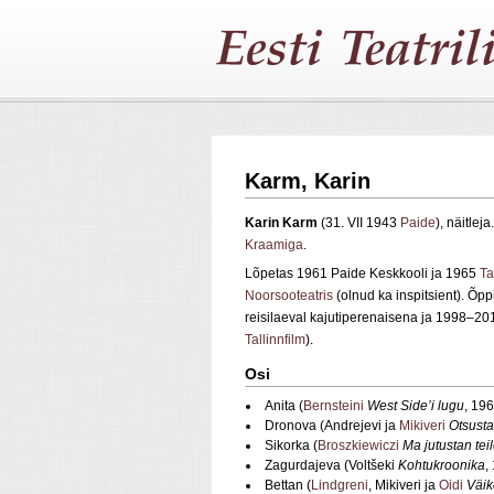
Karm, Karin
Karin Karm
(31. VII 1943
Paide
), näitleja
Kraamiga
.
Lõpetas 1961 Paide Keskkooli ja 1965
Ta
Noorsooteatris
(olnud ka inspitsient). Õ
reisilaeval kajutiperenaisena ja 1998–201
Tallinnfilm
).
Osi
Anita (
Bernsteini
West Side’i lugu
, 19
Dronova (Andrejevi ja
Mikiveri
Otsusta
Sikorka (
Broszkiewiczi
Ma jutustan tei
Zagurdajeva (Voltšeki
Kohtukroonika
,
Bettan (
Lindgreni
, Mikiveri ja
Oidi
Väik