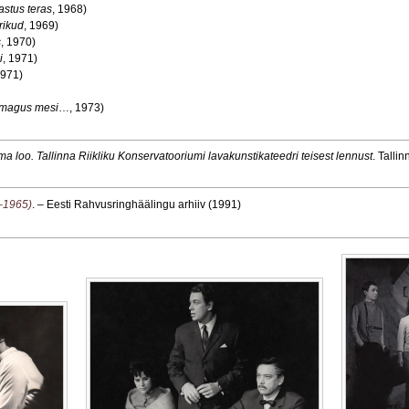
astus teras
, 1968)
rikud
, 1969)
s
, 1970)
i
, 1971)
1971)
s magus mesi
…, 1973)
ma loo. Tallinna Riikliku Konservatooriumi lavakunstikateedri teisest lennust
. Talli
1–1965)
. – Eesti Rahvusringhäälingu arhiiv (1991)