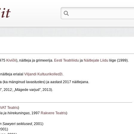
1975
Kiviõli
), näitleja ja grimeerija.
Eesti Teatriliidu
ja
Näitlejate Liidu
liige (1999).
näitleja erialal
Viljandi Kultuurikolledži
.
a (ka mänginud lavastustes) ja aastast 2017 näitlejana.
”, 2012; „Mägede varjud”, 2013).
VAT Teatris
)
ja ja hiirekuningas
, 1997
Rakvere Teatris
)
 Sawyeri seiklused
, 2001)
2001)