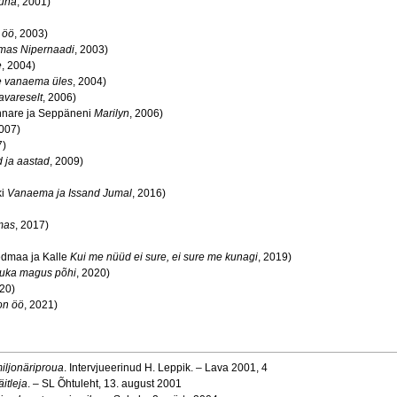
una
, 2001)
 öö
, 2003)
mas Nipernaadi
, 2003)
e
, 2004)
 vanaema üles
, 2004)
avareselt
, 2006)
ännare ja Seppäneni
Marilyn
, 2006)
2007)
7)
d ja aastad
, 2009)
ki
Vanaema ja Issand Jumal
, 2016)
mas
, 2017)
edmaa ja Kalle
Kui me nüüd ei sure, ei sure me kunagi
, 2019)
ruka magus põhi
, 2020)
020)
on öö
, 2021)
iljonäriproua
. Intervjueerinud H. Leppik. – Lava 2001, 4
itleja
. – SL Õhtuleht, 13. august 2001