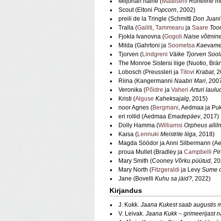
Miljonäri naine (
Mattiiseni
Roheline m
Scout (Eltoni
Popcorn
, 2002)
preili de la Tringle (Schmitti
Don Juani
Tralla (
Gailiti
,
Tammearu
ja
Saare
Too
Fjokla Ivanovna (
Gogoli
Naise võtmin
Milda (Gahrtoni ja
Soometsa
Kaevame
Tjorven (
Lindgreni
Väike Tjorven Sool
The Monroe Sistersi liige (Nuotio, Br
Lobosch (Preussleri ja
Titovi
Krabat
, 
Riina (Kangermanni
Naabri Mari
, 200
Veronika (
Põldre
ja
Vaheri
Arturi laulu
Kristi (
Alguse
Kaheksajalg
, 2015)
noor Agnes (
Bergmani
, Aedmaa ja Pu
eri rollid (Aedmaa
Emadepäev
, 2017)
Dolly Hamma (
Williamsi
Orpheus allil
Kaisa (
Lennuki
Meistrite liiga
, 2018)
Magda Söödor ja Anni Silbermann (A
proua Mullet (Bradley ja
Campbelli
Pi
Mary Smith (Cooney
Võrku püütud
, 2
Mary North (
Fitzgeraldi
ja Levy
Sume 
Jane (Bovelli
Kuhu sa jäid?
, 2022)
Kirjandus
J. Kukk.
Jaana Kukest saab augustis m
V. Leivak.
Jaana Kukk – grimeerijast nä