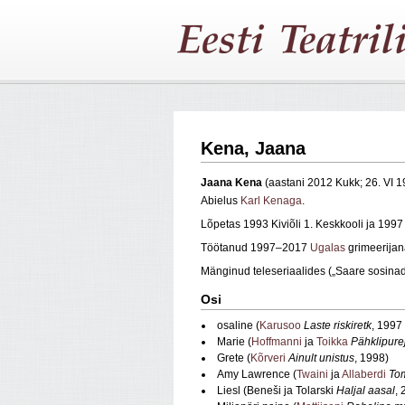
Kena, Jaana
Jaana Kena
(aastani 2012 Kukk; 26. VI 
Abielus
Karl Kenaga
.
Lõpetas 1993 Kiviõli 1. Keskkooli ja 1997 
Töötanud 1997–2017
Ugalas
grimeerijan
Mänginud teleseriaalides („Saare sosinad
Osi
osaline (
Karusoo
Laste riskiretk
, 1997
Marie (
Hoffmanni
ja
Toikka
Pähklipure
Grete (
Kõrveri
Ainult unistus
, 1998)
Amy Lawrence (
Twaini
ja
Allaberdi
Tom
Liesl (Beneši ja Tolarski
Haljal aasal
, 