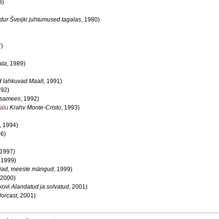
8)
ur Šveijki juhtumused tagalas
, 1980)
7)
ata
, 1989)
 lahkuvad Maalt
, 1991)
992)
tsamees
, 1992)
alu
Krahv Monte‑Cristo
, 1993)
, 1994)
96)
 1997)
, 1999)
ljad, meeste mängud
, 1999)
 2000)
kovi
Alandatud ja solvatud
, 2001)
lorcast
, 2001)