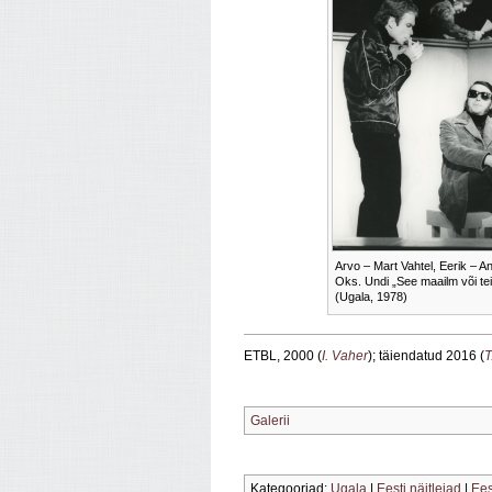
Arvo – Mart Vahtel, Eerik – A
Oks. Undi „See maailm või tei
(Ugala, 1978)
ETBL, 2000 (
I. Vaher
); täiendatud 2016 (
T
Galerii
Kategooriad:
Ugala
|
Eesti näitlejad
|
Ees