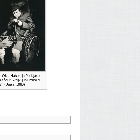
s Oks. Hašeki ja Pedajase
 sõdur Šveijki juhtumused
s”. (Ugala, 1980)