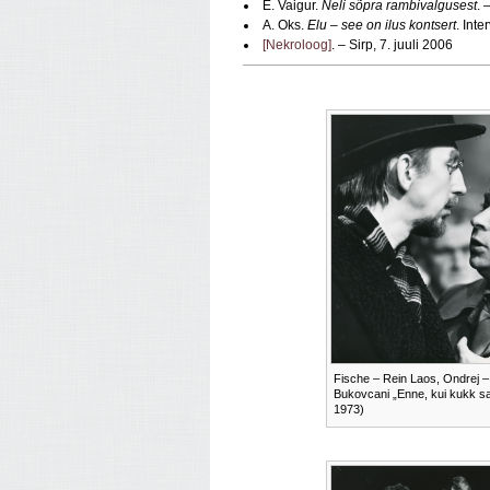
E. Vaigur.
Neli sõpra rambivalgusest
. 
A. Oks.
Elu – see on ilus kontsert
. Int
[Nekroloog]
. – Sirp, 7. juuli 2006
Fische – Rein Laos, Ondrej 
Bukovcani „Enne, kui kukk sa
1973)