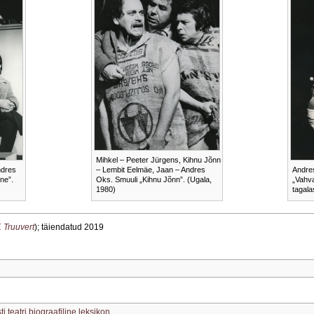
Mihkel – Peeter Jürgens, Kihnu Jõnn
ndres
– Lembit Eelmäe, Jaan – Andres
Andre
ne”.
Oks. Smuuli „Kihnu Jõnn”. (Ugala,
„Vahva
1980)
tagala
. Truuvert
); täiendatud 2019
ti teatri biograafiline leksikon