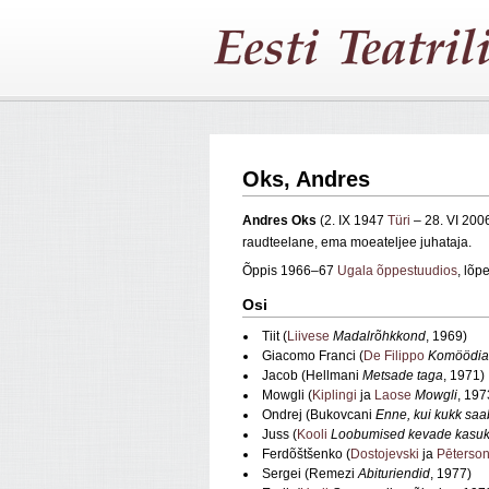
Oks, Andres
Andres Oks
(2. IX 1947
Türi
– 28. VI 200
raudteelane, ema moeateljee juhataja.
Õppis 1966–67
Ugala õppestuudios
, lõ
Osi
Tiit (
Liivese
Madalrõhkkond
, 1969)
Giacomo Franci (
De Filippo
Komöödia
Jacob (Hellmani
Metsade taga
, 1971)
Mowgli (
Kiplingi
ja
Laose
Mowgli
, 197
Ondrej (Bukovcani
Enne, kui kukk saa
Juss (
Kooli
Loobumised kevade kasu
Ferdõštšenko (
Dostojevski
ja
Pēterson
Sergei (Remezi
Abituriendid
, 1977)