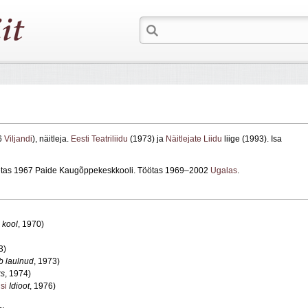
6
Viljandi
), näitleja.
Eesti Teatriliidu
(1973) ja
Näitlejate Liidu
liige (1993). Isa
petas 1967 Paide Kaugõppekeskkooli. Töötas 1969–2002
Ugalas
.
 kool
, 1970)
3)
b laulnud
, 1973)
ks
, 1974)
si
Idioot
, 1976)