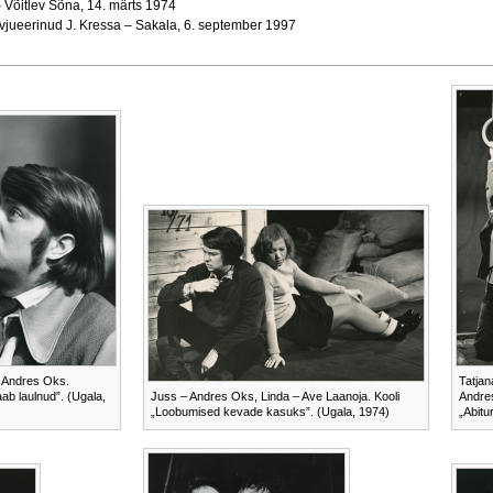
– Võitlev Sõna, 14. märts 1974
ervjueerinud J. Kressa – Sakala, 6. september 1997
– Andres Oks.
Tatjan
ab laulnud”. (Ugala,
Juss – Andres Oks, Linda – Ave Laanoja. Kooli
Andre
„Loobumised kevade kasuks”. (Ugala, 1974)
„Abitu