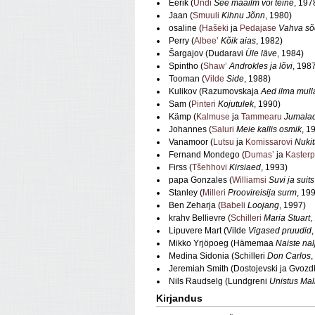
Eerik (
Undi
See maailm või teine
, 197
Jaan (
Smuuli
Kihnu Jõnn
, 1980)
osaline (
Hašeki
ja
Pedajase
Vahva sõd
Perry (
Albee’
Kõik aias
, 1982)
Šargajov (Dudaravi
Üle läve
, 1984)
Spintho (
Shaw’
Androkles ja lõvi
, 198
Tooman (
Vilde
Side
, 1988)
Kulikov (Razumovskaja
Aed ilma mull
Sam (
Pinteri
Kojutulek
, 1990)
Kämp (
Kalmuse
ja
Tammearu
Jumalad
Johannes (
Saluri
Meie kallis osmik
, 1
Vanamoor (
Lutsu
ja
Komissarovi
Nuki
Fernand Mondego (
Dumas’
ja
Kasterp
Firss (
Tšehhovi
Kirsiaed
, 1993)
papa Gonzales (
Williamsi
Suvi ja suits
Stanley (
Milleri
Proovireisija surm
, 19
Ben Zeharja (
Babeli
Loojang
, 1997)
krahv Bellievre (
Schilleri
Maria Stuart
,
Lipuvere Mart (Vilde
Vigased pruudid
Mikko Yrjöpoeg (Hämemaa
Naiste na
Medina Sidonia (Schilleri
Don Carlos
,
Jeremiah Smith (Dostojevski ja Gvozd
Nils Raudselg (Lundgreni
Unistus Mal
Kirjandus