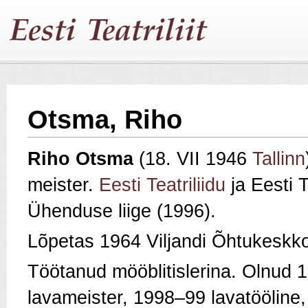
Otsma, Riho
Riho Otsma
(18. VII 1946
Tallinn
meister.
Eesti Teatriliidu
ja Eesti T
Ühenduse liige (1996).
Lõpetas 1964 Viljandi Õhtukeskko
Töötanud mööblitislerina. Olnud
lavameister, 1998–99 lavatööline