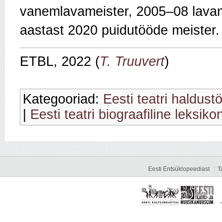
vanemlavameister, 2005–08 lavame
aastast 2020 puidutööde meister.
ETBL, 2022 (
T. Truuvert
)
Kategooriad:
Eesti teatri haldust
|
Eesti teatri biograafiline leksiko
Eesti Entsüklopeediast
T