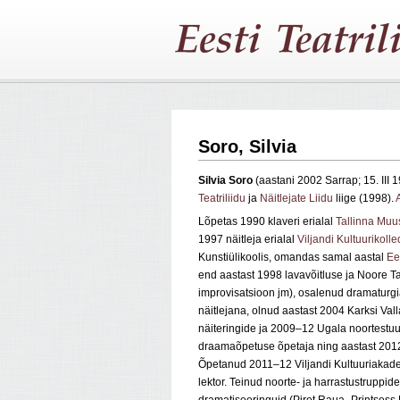
Soro, Silvia
Silvia Soro
(aastani 2002 Sarrap; 15. III
Teatriliidu
ja
Näitlejate Liidu
liige (1998).
Lõpetas 1990 klaveri erialal
Tallinna Muu
1997 näitleja erialal
Viljandi Kultuurikolle
Kunstiülikoolis, omandas samal aastal
Ee
end aastast 1998 lavavõitluse ja Noore Tan
improvisatsioon jm), osalenud dramaturgi
näitlejana, olnud aastast 2004 Karksi Va
näiteringide ja 2009–12 Ugala noortestu
draamaõpetuse õpetaja ning aastast 2012 
Õpetanud 2011–12 Viljandi Kultuuriakadee
lektor. Teinud noorte- ja harrastustruppi