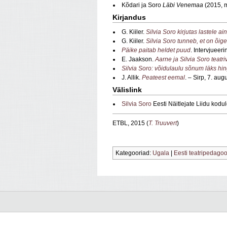
Kõdari ja Soro
Läbi Venemaa
(2015, m
Kirjandus
G. Kiiler.
Silvia Soro kirjutas lastele a
G. Kiiler.
Silvia Soro tunneb, et on õig
Päike paitab heldet puud
. Intervjueer
E. Jaakson.
Aarne ja Silvia Soro teat
Silvia Soro: võidulaulu sõnum läks hi
J. Allik.
Peateest eemal
. – Sirp, 7. au
Välislink
Silvia Soro
Eesti Näitlejate Liidu kodu
ETBL, 2015 (
T. Truuvert
)
Kategooriad:
Ugala
|
Eesti teatripedago