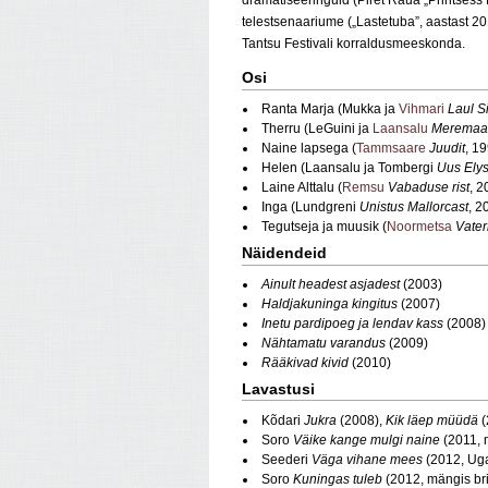
dramatiseeringuid (Piret Raua „Printsess L
telestsenaariume („Lastetuba”, aastast 2
Tantsu Festivali korraldusmeeskonda.
Osi
Ranta Marja (Mukka ja
Vihmari
Laul Si
Therru (LeGuini ja
Laansalu
Meremaa 
Naine lapsega (
Tammsaare
Juudit
, 1
Helen (Laansalu ja Tombergi
Uus Ely
Laine Alttalu (
Remsu
Vabaduse rist
, 2
Inga (Lundgreni
Unistus Mallorcast
, 2
Tegutseja ja muusik (
Noormetsa
Vater
Näidendeid
Ainult headest asjadest
(2003)
Haldjakuninga kingitus
(2007)
Inetu pardipoeg ja lendav kass
(2008)
Nähtamatu varandus
(2009)
Rääkivad kivid
(2010)
Lavastusi
Kõdari
Jukra
(2008),
Kik läep müüdä
(
Soro
Väike kange mulgi naine
(2011, 
Seederi
Väga vihane mees
(2012, Uga
Soro
Kuningas tuleb
(2012, mängis bri