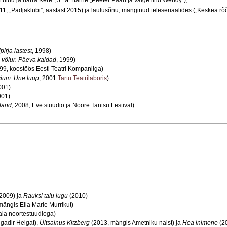
uluu ja härra Kere”, J. M. Barrie „Peeter Paan ja valge lind Wendy”),
011, „Padjaklubi”, aastast 2015) ja laulusõnu, mänginud teleseriaalides („Keskea
pirja lastest
, 1998)
võlur. Päeva kaldad
, 1999)
999, koostöös Eesti Teatri Kompaniiga)
sium. Une luup
, 2001
Tartu Teatrilaboris
)
001)
001)
land
, 2008, Eve stuudio ja Noore Tantsu Festival)
2009) ja
Rauksi talu lugu
(2010)
mängis Ella Marie Murrikut)
la noortestuudioga)
gadir Helgat),
Üitsainus Kitzberg
(2013, mängis Ametniku naist) ja
Hea inimene
(20