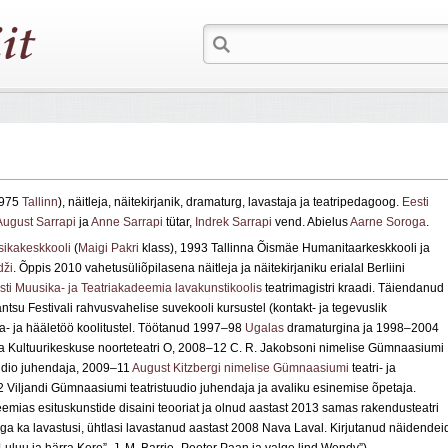
 1975
Tallinn
), näitleja, näitekirjanik, dramaturg, lavastaja ja teatripedagoog.
Eesti
August Sarrapi
ja
Anne Sarrapi
tütar,
Indrek Sarrapi
vend. Abielus
Aarne Soroga
.
sikakeskkooli
(
Maigi Pakri
klass), 1993 Tallinna Õismäe Humanitaarkeskkooli ja
dži
. Õppis 2010 vahetusüliõpilasena näitleja ja näitekirjaniku erialal Berliini
sti Muusika- ja Teatriakadeemia lavakunstikoolis
teatrimagistri kraadi. Täiendanud
tsu Festivali rahvusvahelise suvekooli kursustel (kontakt- ja tegevuslik
a- ja hääletöö koolitustel. Töötanud 1997–98
Ugalas
dramaturgina ja 1998–2004
lla Kultuurikeskuse noorteteatri O, 2008–12 C. R. Jakobsoni nimelise Gümnaasiumi
udio juhendaja, 2009–11
August Kitzbergi nimelise Gümnaasiumi
teatri- ja
Viljandi Gümnaasiumi teatristuudio juhendaja ja avaliku esinemise õpetaja.
mias esituskunstide disaini teooriat ja olnud aastast 2013 samas rakendusteatri
dega ka lavastusi, ühtlasi lavastanud aastast 2008 Nava Laval. Kirjutanud näidendei