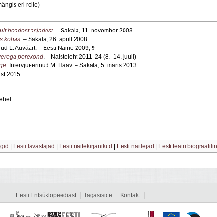
ängis eri rolle)
inult headest asjadest
. – Sakala, 11. november 2003
es kohas
. – Sakala, 26. aprill 2008
inud L. Auväärt. – Eesti Naine 2009, 9
riverega perekond
. – Naisteleht 2011, 24 (8.–14. juuli)
nge
. Intervjueerinud M. Haav. – Sakala, 5. märts 2013
gust 2015
lehel
ogid
|
Eesti lavastajad
|
Eesti näitekirjanikud
|
Eesti näitlejad
|
Eesti teatri biograafili
Eesti Entsüklopeediast
Tagasiside
Kontakt