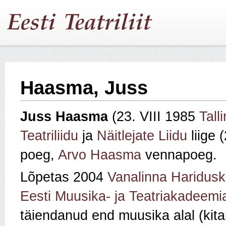
Haasma, Juss
Juss Haasma
(23. VIII 1985
Tall
Teatriliidu
ja
Näitlejate Liidu
liige 
poeg,
Arvo Haasma
vennapoeg.
Lõpetas 2004
Vanalinna Haridusk
Eesti Muusika- ja Teatriakadeemia
täiendanud end muusika alal (kita