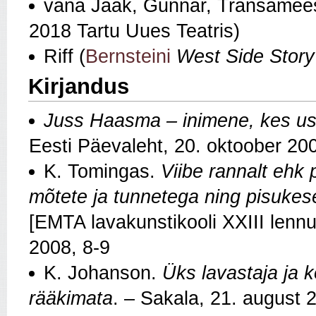
vana Jaak, Gunnar, Transamees,
2018 Tartu Uues Teatris)
Riff (
Bernsteini
West Side Story
Kirjandus
Juss Haasma – inimene, kes us
Eesti Päevaleht, 20. oktoober 20
K. Tomingas.
Viibe rannalt ehk 
mõtete ja tunnetega ning pisukes
[EMTA lavakunstikooli XXIII lennu 
2008, 8-9
K. Johanson.
Üks lavastaja ja k
rääkimata
. – Sakala, 21. august 