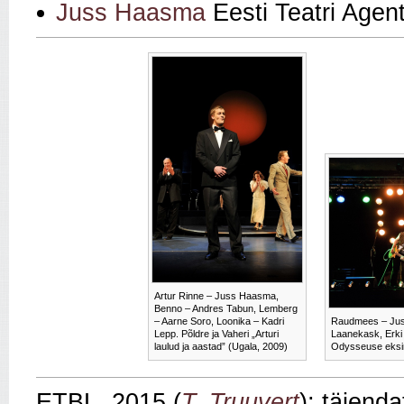
Juss Haasma
Eesti Teatri Agen
Artur Rinne – Juss Haasma,
Benno – Andres Tabun, Lemberg
– Aarne Soro, Loonika – Kadri
Raudmees – Juss
Lepp. Põldre ja Vaheri „Arturi
Laanekask, Erki
laulud ja aastad” (Ugala, 2009)
Odysseuse eksir
ETBL, 2015 (
T. Truuvert
); täiend