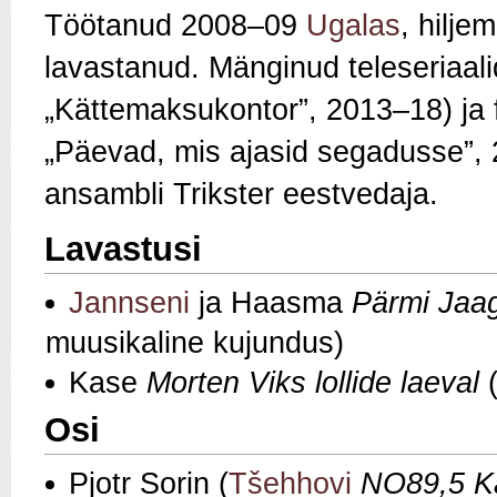
Töötanud 2008–09
Ugalas
, hilje
lavastanud. Mänginud teleseriaalid
„Kättemaksukontor
”
, 2013–18) ja 
„Päevad, mis ajasid segadusse
”,
ansambli Trikster eestvedaja.
Lavastusi
Jannseni
ja Haasma
Pärmi Jaa
muusikaline kujundus)
Kase
Morten Viks lollide laeval
Osi
Pjotr Sorin (
Tšehhovi
NO89,5 K