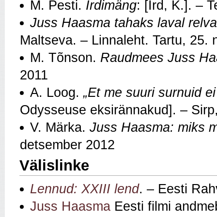
M. Pesti.
Irdimäng
: [Ird, K.]. –
Juss Haasma tahaks laval relva
Maltseva. – Linnaleht. Tartu, 25
M. Tõnson.
Raudmees Juss H
2011
A. Loog.
„Et me suuri surnuid e
Odysseuse eksirännakud]. – Sirp
V. Märka.
Juss Haasma: miks m
detsember 2012
Välislinke
Lennud: XXIII lend
. – Eesti Rah
Juss Haasma
Eesti filmi andme