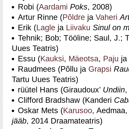
Robi (
Aardami
Poks
, 2008)
Artur Rinne (
Põldre
ja
Vaheri
Ar
Erik (
Lagle
ja
Liivaku
Sinul on m
Tehnik; Bob; Tööline; Saul, J.; 
Uues Teatris)
Essu (
Kauksi
,
Mäeotsa
,
Paju
ja
Raudmees (Põllu ja
Grapsi
Rau
Tartu Uues Teatris)
rüütel Hans (Giraudoux’
Undiin
,
Clifford Bradshaw (Kanderi
Cab
Oskar Mets (
Karusoo
, Aedmaa,
jääb
, 2014 Draamateatris)