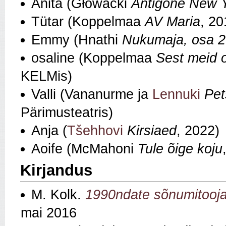
Anita (Głowacki
Antigone New Y
Tütar (Koppelmaa
AV Maria
, 2
Emmy (Hnathi
Nukumaja, osa 2
osaline (Koppelmaa
Sest meid 
KELMis)
Valli (Vananurme ja
Lennuki
Pet
Pärimusteatris)
Anja (
Tšehhovi
Kirsiaed
, 2022)
Aoife (McMahoni
Tule õige koju
Kirjandus
M. Kolk.
1990ndate sõnumitooj
mai 2016