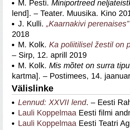
M. Pesti.
Miniportreed neljateis
lend]. – Teater. Muusika. Kino 20
J. Kulli.
„Kaarnakivi perenaises”
2018
M. Kolk.
Ka poliitilisel žestil on
– Sirp, 12. aprill 2019
M. Kolk.
Mis mõtet on surra tip
kartma]. – Postimees, 14. jaanua
Välislinke
Lennud: XXVII lend
. – Eesti Ra
Lauli Koppelmaa
Eesti filmi an
Lauli Koppelmaa
Eesti Teatri Ag