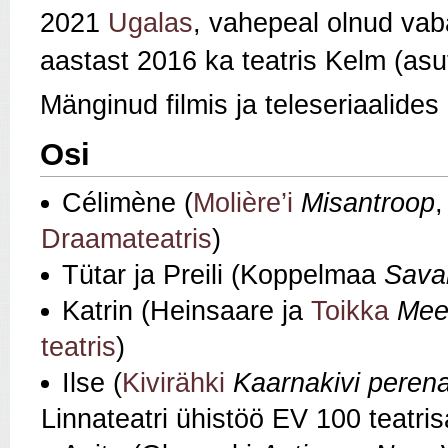
2021
Ugalas
, vahepeal olnud vab
aastast 2016 ka teatris Kelm (asut
Mänginud filmis ja teleseriaalides 
Osi
Célimène (
Molière’i
Misantroop
,
Draamateatris
)
Tütar ja Preili (Koppelmaa
Sava
Katrin (Heinsaare ja
Toikka
Mees
teatris
)
Ilse (
Kivirähki
Kaarnakivi peren
Linnateatri ühistöö EV 100 teatris