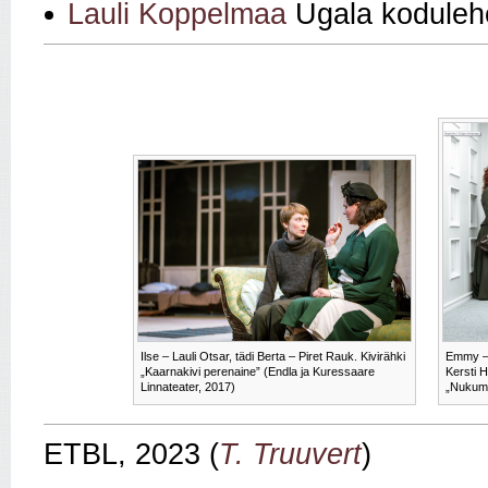
Lauli Koppelmaa
Ugala koduleh
Ilse – Lauli Otsar, tädi Berta – Piret Rauk. Kivirähki
Emmy – 
„Kaarnakivi perenaine” (Endla ja Kuressaare
Kersti H
Linnateater, 2017)
„Nukuma
ETBL, 2023 (
T. Truuvert
)