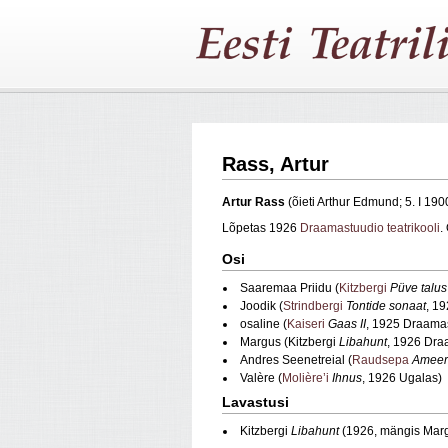
Rass, Artur
Artur Rass
(õieti Arthur Edmund; 5. I 190
Lõpetas 1926
Draamastuudio teatrikooli
.
Osi
Saaremaa Priidu (
Kitzbergi
Püve talus
Joodik (
Strindbergi
Tontide sonaat
, 1
osaline (
Kaiseri
Gaas II
, 1925 Draama
Margus (Kitzbergi
Libahunt
, 1926 Dra
Andres Seenetreial (
Raudsepa
Ameeri
Valère (
Molière’i
Ihnus
, 1926 Ugalas)
Lavastusi
Kitzbergi
Libahunt
(1926, mängis Marg