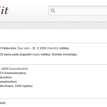
0 Patika küla,
Rae vald
– 31. X 1926
Viljandi
), näitleja.
 Oli sama aasta augustist
Ugala
näitleja. Sooritas enesetapu.
, 1919
Draamateatris
)
923 Draamastuudios)
stuudios)
amastuudios)
ka Kristus
, 1926 Ugalas)
ust)