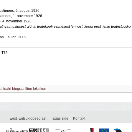
Postimees, 6. august 1926
stimees, 1. november 1926
s, 4. november 1926
rivaimustusest: 20. a. teatrikooli esimesest lennust: Jooni eesti teise teatristuudio 
ool
. Tallinn, 2009
d T75
ti teatri biograafiline leksikon
Eesti Entsüklopeediast
Tagasiside
Kontakt