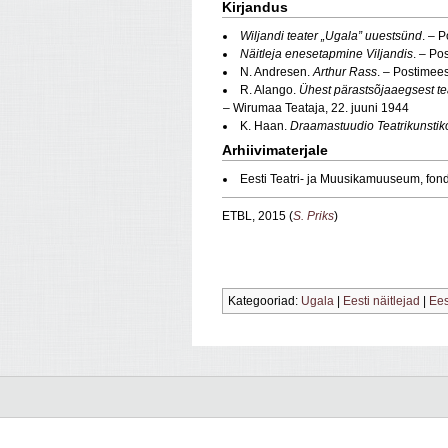
Kirjandus
Wiljandi teater „Ugala” uuestsünd
. – 
Näitleja enesetapmine Viljandis
. – Po
N. Andresen.
Arthur Rass
. – Postimee
R. Alango.
Ühest pärastsõjaaegsest teat
– Wirumaa Teataja, 22. juuni 1944
K. Haan.
Draamastuudio Teatrikunstik
Arhiivimaterjale
Eesti Teatri- ja Muusikamuuseum, fon
ETBL, 2015 (
S. Priks
)
Kategooriad:
Ugala
|
Eesti näitlejad
|
Ees