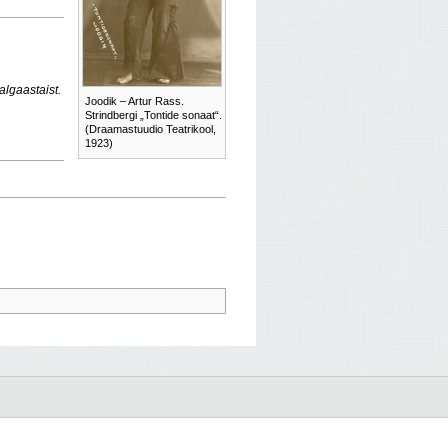
algaastaist.
Joodik – Artur Rass.
Strindbergi „Tontide sonaat“.
(Draamastuudio Teatrikool,
1923)