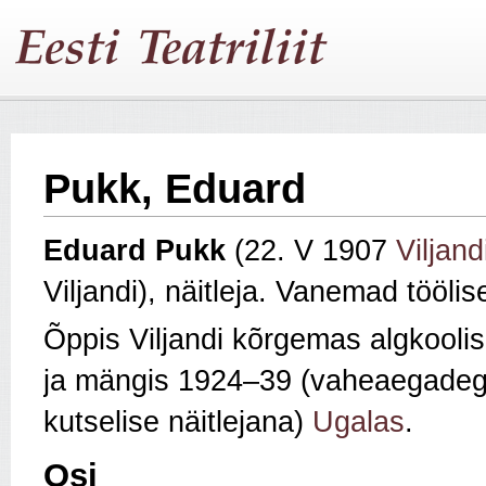
Pukk, Eduard
Eduard
Pukk
(22. V 1907
Viljand
Viljandi), näitleja. Vanemad töölis
Õppis Viljandi kõrgemas algkoolis
ja mängis 1924–39 (vaheaegadeg
kutselise näitlejana)
Ugalas
.
Osi