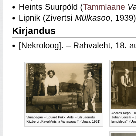
Heints Suurpõld (
Tammlaane
Va
Lipnik (Zivertsi
Mülkasoo
, 1939)
Kirjandus
[Nekroloog]. – Rahvaleht, 18. 
Andres Kepp – Ka
Vanapagan – Eduard Pukk, Ants – Lilli Laoniidu.
Juhan Leesik – 
Kitzbergi „Kaval Ants ja Vanapagan”. (Ugala, 1931)
lampidega”. (Uga