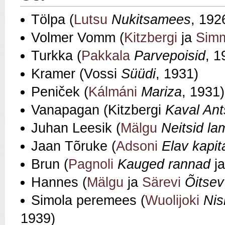
Tölpa (
Lutsu
Nukitsamees
, 192
Volmer Vomm (
Kitzbergi
ja
Sim
Turkka (
Pakkala
Parvepoisid
, 1
Kramer (Vossi
Süüdi
, 1931)
Peniček (
Kálmáni
Mariza
, 1931)
Vanapagan (Kitzbergi
Kaval Ant
Juhan Leesik (
Mälgu
Neitsid l
Jaan Tõruke (
Adsoni
Elav kapit
Brun (
Pagnoli
Kauged rannad
j
Hannes (
Mälgu
ja
Särevi
Õitsev
Simola peremees (
Wuolijoki
Nis
1939)