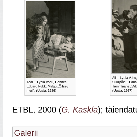
Alli – Lydia Vohu
Taali – Lydia Vohu, Hannes –
Suurpõld – Edua
Eduard Pukk. Mälgu „Õitsev
Tammlaane „Valg
meri”. (Ugala, 1936)
(Ugala, 1937)
ETBL, 2000 (
G. Kaskla
); täienda
Galerii