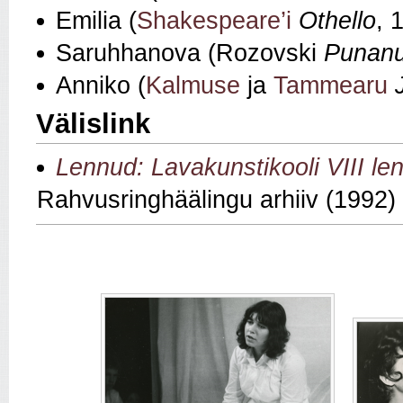
Emilia (
Shakespeare’i
Othello
, 
Saruhhanova (Rozovski
Punanu
Anniko (
Kalmuse
ja
Tammearu
Välislink
Lennud: Lavakunstikooli VIII l
Rahvusringhäälingu arhiiv (1992)