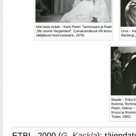
Mari laulu esitab – Karin Peetri. Tammsaare ja Raidi
„Me otsime Vargamäed”. (Lavakunstikooli VIII lennu
Urve – Kar
üliõpilased Noorsooteatris, 1976)
Kitzbergi 
Maade – Erika K
Korkma, Richman
Peetri, Helene – 
Krossi ja Rumm
Teater, 1982)
ETBL, 2000 (
G. Kaskla
); täienda