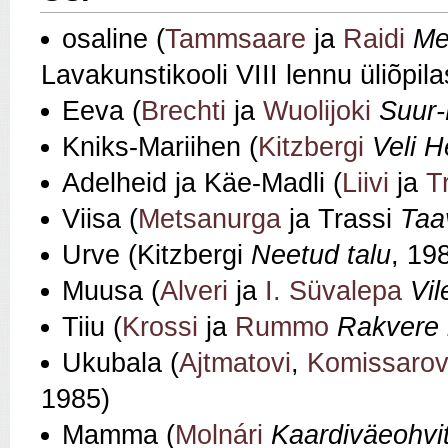
osaline (
Tammsaare
ja
Raidi
Me
Lavakunstikooli VIII lennu üliõpil
Eeva (
Brechti
ja
Wuolijoki
Suur‑
Kniks‑Mariihen (
Kitzbergi
Veli H
Adelheid ja Käe‑Madli (
Liivi
ja
T
Viisa (
Metsanurga
ja Trassi
Taa
Urve (Kitzbergi
Neetud talu
, 19
Muusa (
Alveri
ja
I. Süvalepa
Vi
Tiiu (
Krossi
ja
Rummo
Rakvere
Ukubala (
Ajtmatovi
,
Komissarov
1985)
Mamma (
Molnári
Kaardiväeohvi