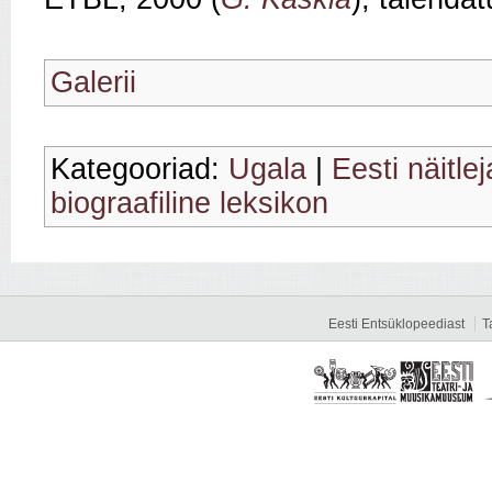
Galerii
Kategooriad:
Ugala
|
Eesti näitle
biograafiline leksikon
Eesti Entsüklopeediast
T