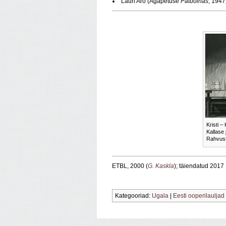
Lauri Aro (Agapetuse
Patuoinas
, 1947
Kristi 
Kallase 
Rahvust
ETBL, 2000 (
G. Kaskla
); täiendatud 2017
Kategooriad:
Ugala
|
Eesti ooperilauljad