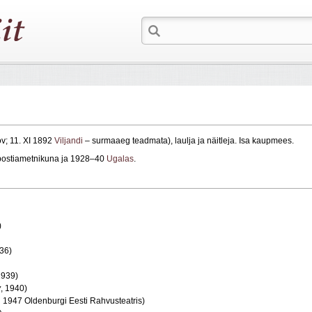
v; 11. XI 1892
Viljandi
– surmaaeg teadmata), laulja ja näitleja. Isa kaupmees.
s postiametnikuna ja 1928–40
Ugalas
.
)
936)
1939)
v
, 1940)
,
1947 Oldenburgi Eesti Rahvusteatris)