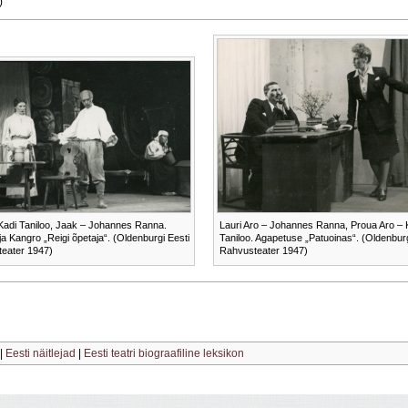
)
– Kadi Taniloo, Jaak – Johannes Ranna.
Lauri Aro – Johannes Ranna, Proua Aro – 
ja Kangro „Reigi õpetaja“. (Oldenburgi Eesti
Taniloo. Agapetuse „Patuoinas“. (Oldenburg
eater 1947)
Rahvusteater 1947)
|
Eesti näitlejad
|
Eesti teatri biograafiline leksikon