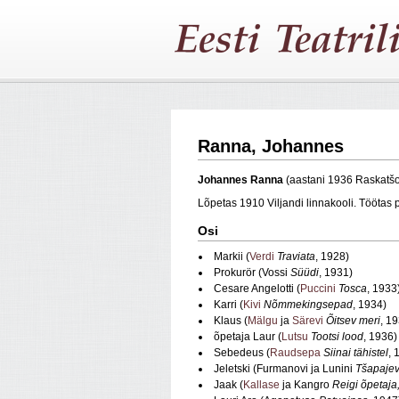
Ranna, Johannes
Johannes Ranna
(aastani 1936 Raskatšo
Lõpetas 1910 Viljandi linnakooli. Tööta
Osi
Markii (
Verdi
Traviata
, 1928)
Prokurör (Vossi
Süüdi
, 1931)
Cesare Angelotti (
Puccini
Tosca
, 1933
Karri (
Kivi
Nõmmekingsepad
, 1934)
Klaus (
Mälgu
ja
Särevi
Õitsev meri
, 1
õpetaja Laur (
Lutsu
Tootsi lood
, 1936)
Sebedeus (
Raudsepa
Siinai tähistel
, 
Jeletski (Furmanovi ja Lunini
Tšapaje
Jaak (
Kallase
ja Kangro
Reigi õpetaja