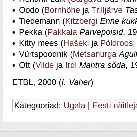
Oodo (
Bornhöhe
ja
Trilljärve
Ta
Tiedemann (
Kitzbergi
Enne kukk
Pekka (
Pakkala
Parvepoisid
, 1
Kitty mees (
Hašeki
ja
Põldroosi
Vürtspoodnik (
Metsanurga
Agul
Ott (
Vilde
ja
Irdi
Mahtra sõda
, 1
ETBL, 2000 (
I. Vaher
)
Kategooriad:
Ugala
|
Eesti näitle