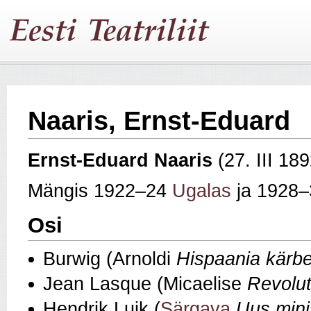
Naaris, Ernst-Eduard
Ernst‑Eduard
Naaris
(27. III 18
Mängis 1922–24
Ugalas
ja 1928
Osi
Burwig (Arnoldi
Hispaania kärb
Jean Lasque (Micaelise
Revolut
Hendrik Luik (
Särgava
Uus mini