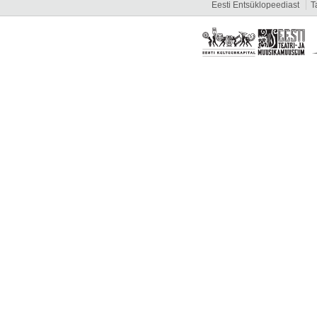
Eesti Entsüklopeediast
T