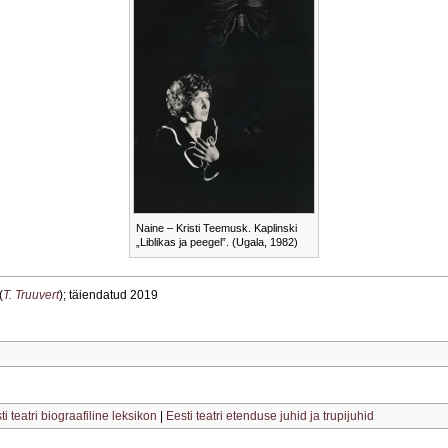
Naine – Kristi Teemusk. Kaplinski
„Liblikas ja peegel”. (Ugala, 1982)
(
T. Truuvert
); täiendatud 2019
ti teatri biograafiline leksikon
|
Eesti teatri etenduse juhid ja trupijuhid