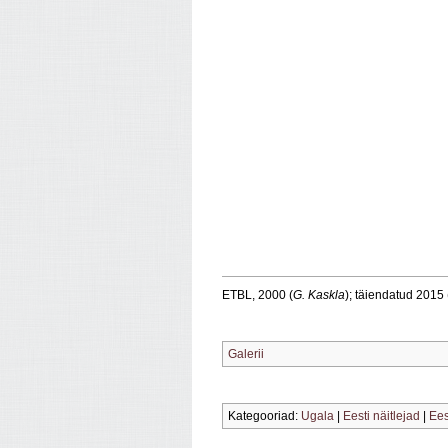
ETBL, 2000 (
G. Kaskla
); täiendatud 2015 
Galerii
Kategooriad:
Ugala
|
Eesti näitlejad
|
Ees