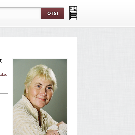
4).
alas
)