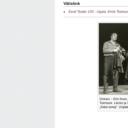
Välislink
Eesti Teater 100 - Ugala. Kristi Teemu
Oskars – Enn Kose, A
Teemusk. Lācise ja 
„Kaluri poeg”. (Ugala