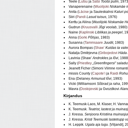
Teele (
Lutsu
ja
Satsi
Tootsi pulm
, 1973
Vanaperenaine (
Wuolijoki
Niskamäe n
Anita (
Lācise
ja Sauleskalnsi
Kaluri p
Siiri (
Pandi
Lasud tuisus
, 1976)
Kerttu ja Aliina (Wuolijoki
Niskamäe H
Gudrun (
Kruusvalli
Jõgi voolab
, 1980)
Naine (
Kaplinski
Liblikas ja peegel
, 1
Anna (
Gorki
Põhjas
, 1983)
Susanna (
Tammsaare
Juudit
, 1983)
Aurora Bompas (
Shaw’
Kuidas ta val
Natalja Dmitrjevna (
Gribojedovi
Häda 
Lavinia (Shaw’
Androkles ja lõvi
, 1988
Sally (
Priestley
„Greenfingersi” saladu
Jeanett Ficher (Simoni
Viimne romanti
missis County (
Capote’i
ja
Raidi
Rohu
Ena (Delaney
Armunud lõvi
, 1993)
Vicki (Williamsoni
Sõbrad ja raha
, 199
Mavra (
Dostojevski
ja Gvozdkovi
Alan
Kirjandus
K. Teemusk-Laos, M. Klaser, H. Vannari
K. Teemusk.
Teatrist, lastest ja muinas
J. Kressa.
Senjoora Kristiina muinasju
J. Kressa.
Kristi Teemuski lastetrupp v
H. Leppik.
Ugala aja lugu
. [Viljandi], 