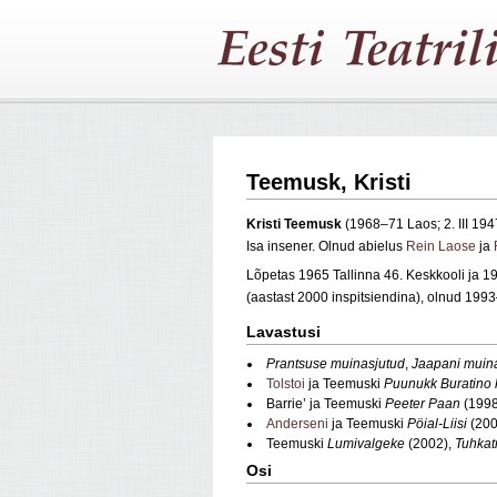
Teemusk, Kristi
Kristi Teemusk
(1968–71 Laos; 2. III 19
Isa insener. Olnud abielus
Rein Laose
ja
Lõpetas 1965 Tallinna 46. Keskkooli ja 
(aastast 2000 inspitsiendina), olnud 1993
Lavastusi
Prantsuse muinasjutud
,
Jaapani muin
Tolstoi
ja Teemuski
Puunukk Buratino 
Barrie’ ja Teemuski
Peeter Paan
(1998
Anderseni
ja Teemuski
Pöial-Liisi
(200
Teemuski
Lumivalgeke
(2002),
Tuhkat
Osi