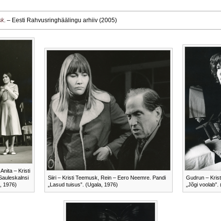
sk
. – Eesti Rahvusringhäälingu arhiiv (2005)
nita – Kristi
Sauleskalnsi
Siiri – Kristi Teemusk, Rein – Eero Neemre. Pandi
Gudrun – Krist
, 1976)
„Lasud tuisus”. (Ugala, 1976)
„Jõgi voolab”.