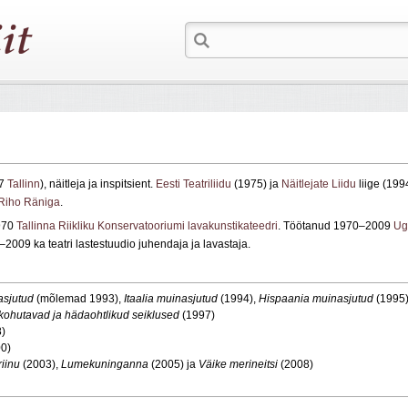
47
Tallinn
), näitleja ja inspitsient.
Eesti Teatriliidu
(1975) ja
Näitlejate Liidu
liige (199
Riho Räniga
.
1970
Tallinna Riikliku Konservatooriumi lavakunstikateedri
. Töötanud 1970–2009
Ug
–2009 ka teatri lastestuudio juhendaja ja lavastaja.
asjutud
(mõlemad 1993),
Itaalia muinasjutud
(1994),
Hispaania muinasjutud
(1995
kohutavad ja hädaohtlikud seiklused
(1997)
)
0)
riinu
(2003),
Lumekuninganna
(2005) ja
Väike merineitsi
(2008)