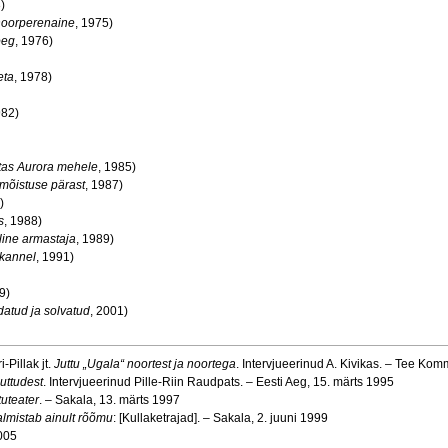
)
oorperenaine
, 1975)
oeg
, 1976)
eta
, 1978)
982)
etas Aurora mehele
, 1985)
mõistuse pärast
, 1987)
)
s
, 1988)
line armastaja
, 1989)
kannel
, 1991)
9)
datud ja solvatud
, 2001)
-Pillak jt.
Juttu „Ugala“ noortest ja noortega
. Intervjueerinud A. Kivikas. – Tee Ko
juttudest
. Intervjueerinud Pille-Riin Raudpats. – Eesti Aeg, 15. märts 1995
tuteater
. – Sakala, 13. märts 1997
almistab ainult rõõmu
: [Kullaketrajad]. – Sakala, 2. juuni 1999
2005