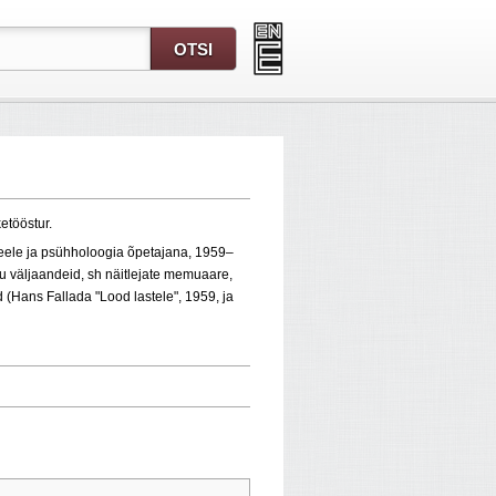
ketööstur.
eele ja psühholoogia õpetajana, 1959–
u väljaandeid, sh näitlejate memuaare,
d (Hans Fallada "Lood lastele", 1959, ja