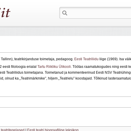
9 Tallinn), teatrikirjanduse toimetaja, pedagoog.
Eesti Teatriliidu
liige (1969). Isa väi
 eesti filoloogia erialal
Tartu Riikliku Ülikooli
. Töötas raamatukogudes ning eesti k
sti Teatriliidus toimetajana. Toimetanud ja kommenteerinud Eesti NSV Teatriühing
aid, olnud ka
„
Teatrimärkmike”, hiljem
„
Teatrielu” koostajaid. Tõlkinud lasteraamatui
 teatritegelased
|
Eesti teatri biograafiline leksikon