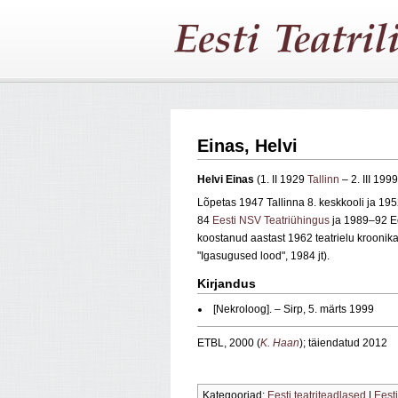
Einas, Helvi
Helvi Einas
(1. II 1929
Tallinn
– 2. III 199
Lõpetas 1947 Tallinna 8. keskkooli ja 1952
84
Eesti NSV Teatriühingus
ja 1989–92 Ee
koostanud aastast 1962 teatrielu kroonik
"Igasugused lood", 1984 jt).
Kirjandus
[Nekroloog].
–
Sirp, 5. märts 1999
ETBL, 2000 (
K. Haan
); täiendatud 2012
Kategooriad:
Eesti teatriteadlased
|
Eesti