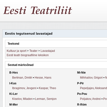
Eestis tegutsenud lavastajad
Teekond
Kultuur ja sport
>
Teater
>
Lavastajad
Eesti teatri biograafiline leksikon
Seotud märksõnad
B-Hes
Mi-Nie
Bertman, Dmitri
•
Hesse, Hans
Mihhailov, Grigori
•
N
I-Kas
P-Pir
Ibragimov, Jevgeni
•
Kaspar, Theo
Pepeljajev, Aleksand
Ki-Ler
Po-Pou
Kiselov, Mladen
•
Lerman, Semjon
Poljakov, Andrei
•
Po
M-Mer
R-Röm