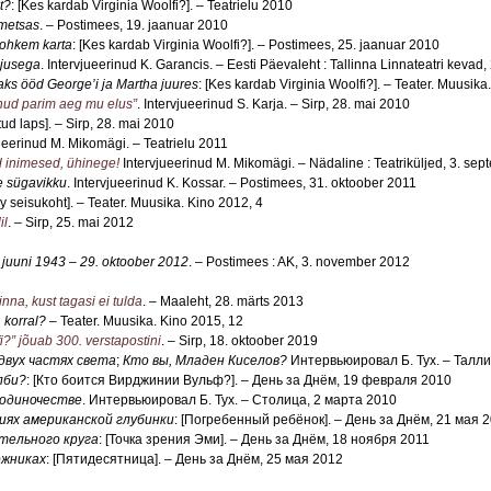
t?
: [Kes kardab Virginia Woolfi?]. – Teatrielu 2010
 metsas
. – Postimees, 19. jaanuar 2010
rohkem karta
: [Kes kardab Virginia Woolfi?]. – Postimees, 25. jaanuar 2010
ojusega
. Intervjueerinud K. Garancis. – Eesti Päevaleht : Tallinna Linnateatri kevad
Kaks ööd George’i ja Martha juures
: [Kes kardab Virginia Woolfi?]. – Teater. Muusika
lnud parim aeg mu elus”
. Intervjueerinud S. Karja. – Sirp, 28. mai 2010
tud laps]. – Sirp, 28. mai 2010
jueerinud M. Mikomägi. – Teatrielu 2011
 inimesed, ühinege!
Intervjueerinud M. Mikomägi. – Nädaline : Teatriküljed, 3. se
e sügavikku
. Intervjueerinud K. Kossar. – Postimees, 31. oktoober 2011
y seisukoht]. – Teater. Muusika. Kino 2012, 4
il
. – Sirp, 25. mai 2012
 juuni 1943 – 29. oktoober 2012
. – Postimees : AK, 3. november 2012
inna, kust tagasi ei tulda
. – Maaleht, 28. märts 2013
. korral?
– Teater. Muusika. Kino 2015, 12
i?” jõuab 300. verstapostini
. – Sirp, 18. oktoober 2019
двух частях света
;
Кто вы, Младен Киселов?
Интервьюировал Б. Тух. – Талли
лби?
: [Кто боится Вирджинии Вульф?]. – День за Днём, 19 февраля 2010
 одиночестве
. Интервьюировал Б. Тух. – Столица, 2 марта 2010
иях американской глубинки
: [Погребенный ребёнок]. – День за Днём, 21 мая 
тельного круга
: [Точка зрения Эми]. – День за Днём, 18 ноября 2011
ожниках
: [Пятидесятница]. – День за Днём, 25 мая 2012