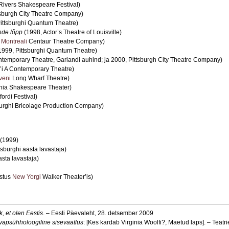
Rivers Shakespeare Festival)
tsburgh City Theatre Company)
ittsburghi Quantum Theatre)
nde lõpp
(1998, Actor’s Theatre of Louisville)
,
Montreali
Centaur Theatre Company)
1999, Pittsburghi Quantum Theatre)
temporary Theatre, Garlandi auhind; ja 2000, Pittsburgh City Theatre Company)
’i A Contemporary Theatre)
veni
Long Wharf Theatre)
rnia Shakespeare Theater)
ordi Festival)
burghi Bricolage Production Company)
(1999)
tsburghi aasta lavastaja)
asta lavastaja)
astus
New Yorgi
Walker Theater’is)
, et olen Eestis
. – Eesti Päevaleht, 28. detsember 2009
vapsühholoogiline sisevaatlus
: [Kes kardab Virginia Woolfi?, Maetud laps]. – Teatr