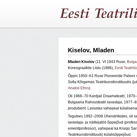
Kiselov, Mladen
Mladen Kiselov
(11. VI 1943 Ruse,
Bulga
Koreograafide Liidu (1986),
Eesti Teatrili
Õppis 1950–61 Ruse Pioneeride Palees vi
Sofia Kõrgemas Teatrikunstiinstituudis (
Anatoli Efros
).
Oli 1968–70 Kardjali Draamateatri, 1970
Bulgaaria Rahvusteatri lavastaja, 1977–82 
produtsent. Lavastas vahepeal külalisen
Tegutses 1992–2008 Ühendriikides, oli se
lavastaja- ja näitlejatöö õppejõud (profe
emeriitprofessor), vahepeal ka Krasjo Sar
Teatrikunstiinstituudi) külalisõppejõud.