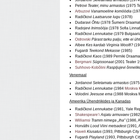
Petrovi
Teater, minu armastus
(1975 Te
Arbuzovi
Vanamoeline komöödia
(197
Radičkovi
Laatsaruse lugu
(1978)
Dudaravi
Õhtu
(1978 Šumeni Draamate
Radojevi
Inimsööja
(1978 Sofia Linnat
Radičkovi
Lennukatse
(1979 Bulgaaria
Ostrovski
Pärast tarku palju, ette ei üh
Albee
Kes kardab Virginia Woolfi?
(19
Fugardi
Teekond Mekasse
(1985)
Radičkovi
Kaos
(1989 Perniki Draamat
Bergmani
Sügissonaat
(2001 Teater 1
Suhhovo-Kobõlini
Raspljujevi õnneli
Venemaal
Jordanovi
Seletamatu armastus
(1975 
Radičkovi
Lennukatse
(1984
Moskva K
Volodini
Jeesuse ema
(1988 Moskva Mo
Ameerika Ühendriikides ja Kanadas
Radičkovi
Lennukatse
(1981, Yale Rep
Shakespeare’i
Asjatu armuvaev
(1982,
Williamsi
Tramm nimega „Iha”
(1986, A
Horváthi
Lood Viini metsadest
(1991, A
Haveli
Kiusatus
(1993, Pittsburgh Cit
Fugardi
Playland
(1993, Pittsburgh C