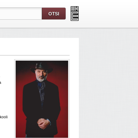
4
a
kooli