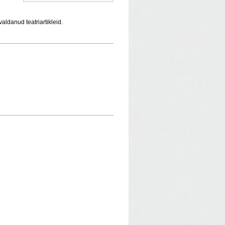
aldanud teatriartikleid.