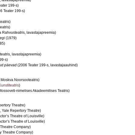
ater 199-s)
6 Teater 199-s)
atris)
eatris)
 Rahvusteatris, lavastajapreemia)
tegi
(1979)
85)
eatris, lavastajapreemia)
99-s)
kud päevad
(2006 Teater 199-s, lavastajaauhind)
Moskva Noorsooteatris)
unstiteatris
)
ssoveti-nimelises Akadeemilises Teatris)
ertory Theatre)
 Yale Repertory Theatre)
ctor’s Theatre of Louisville)
ctor’s Theatre of Louisville)
y Theatre Company)
ity Theatre Company)