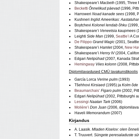
Shakespeare’i
Macbeth
(1995, Three 
Becketti
Õnnelikud päevad
(1996, Pit
Harroweri
Noad kanade sees
(1998, P
Kushneri
Inglid Ameerikas: Aastatuha
Boytchevi
Kolonel lendab õhku
(1999
Shakespeare’i
Veneetsia kaupmees
(
Leighti
Side Man
(1999,
Seattle’i
A Con
De Filippo
Grand Magic
(2001, Seattle
Shakespeare’i
Hamlet
(2004,
New Ha
Shakespeare’i
Henry IV
(2004, Califo
Edgari
Nelipühad
(2007, Kanada Stratf
Hemingway
Viies kolonn
(2008, Pitts
Diplomilavastused CMÜ lavakunstikoolis
García Lorca
Verine pulm
(1993)
Tšehhovi
Kirsiaed
(1995) ja
Kolm õde
Beaumarchais’
Figaro pulm
(2002, Pit
Edgari
Nelipühad
(2002, Pittsburghi a
Lessingi
Naatan Tark
(2006)
Molière’i
Don Juan
(2006, diplomilav
Haveli
Memorandum
(2007)
Kirjandus
A. Laasik.
Mladen Kiselov: olen õnnelik
T. Truuvert.
Süngete peresaladuste sü