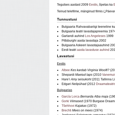
Tegutses aastast 2009
Eestis
, õpetas ka
E
Teinud telefilme, mänginud filmis („Päeva
Tunnustusi
Bulgaaria Rahvavabariigi teeneline ku
Bulgaaria teatri lavastajapreemia 197
Garlandi auhind
Los Angeleses
1999
Pittsburghi aasta lavastaja 2002
Bulgaaria Askeeri lavastajaauhind 20
Eesti teatri
aasta lavastuse auhind
20
Lavastusi
Eestis
Albee
Kes kardab Virginia Woolfi?
(2
Shepardi
Maetud laps
(2010
Vanemui
Hare’i
Amy seisukoht
(2011 Tallinna Li
Edgari
Nelipühad
(2012
Draamateatri
Bulgaarias
García Lorca
Bernarda Alba maja
(196
Gorki
Viimased
(1970 Burgase Draama
Tšehhovi
Kajakas
(1972)
Brechti
Mees on mees
(1974)
Jordanovi
Seletamatu armastus
(1974,