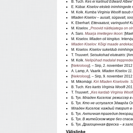
B. Tuch.
Kes ei kartnud Edward Albee’
E. Kübar.
Kiselov eksleb inimhingede
M. Kolk.
Kumba Virginia Woolfi tasub 
Mladen Kiselov – ausalt, sügavalt, so
K. Eberhart.
Ettevaatust, varinguoht! 
M. Kiselov.
„Proovid näitlejatega on o
A. Saro.
Maarja imettegev ikoon
: [Mae
M. Kiselov.
Mladen oli kingitus
. Interv
Mladen Kiselov: Kõigi maade andekad
M. Kiselov.
Kiselov sukeldub inimhing
T. Truuvert.
Seisukohad eluteatris
: [Am
M. Kolk.
Nelipühad madalal treppredel
[
Nekroloog
]. – Sirp, 2. november 2012
A. Lamp, A. Vaarik.
Mladen Kiselov 11.
[
Nekroloog
]. – Sirp, 9. november 2012
M. Mikomägi.
Kiri Mladen Kiselovile. S
B. Tuch.
Kes kartis Virginia Woolfi 201
T. Truuvert.
„Kes kardab Virginia Woolf
Б. Тух.
Младен Киселов: режиссер в 
Б. Тух.
Кто не испугался Эдварда О
Младен Киселов: каждый творит в
Б. Тух.
Античная трагедия декорац
Б. Тух.
В житейском море без спаса
Б. Тух.
Драгоценная фреска – в зал
Välislinke