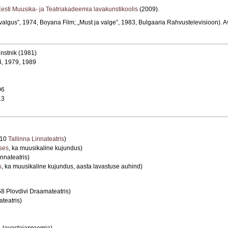
esti Muusika- ja Teatriakadeemia lavakunstikoolis
(2009).
valgus”, 1974, Boyana Film; „Must ja valge”, 1983, Bulgaaria Rahvustelevisioon). Av
nstnik (1981)
4, 1979, 1989
06
13
010
Tallinna Linnateatris
)
ses
, ka muusikaline kujundus)
nnateatris)
s
, ka muusikaline kujundus, aasta lavastuse auhind)
8 Plovdivi Draamateatris)
teatris)
 lavastajapreemia)