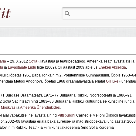
aria
– 29. X 2012
Sofia
), lavastaja ja teatripedagoog. Ameerika Teatrilavastajate ja
idu
ja
Lavastajate Liidu
liige (2009). Oli aastast 2009 abielus
Eneken Akseliga
.
iulit, lõpetas 1961 Baba Tonka nim 2. Polütehnilise Gümnaasiumi. Õppis 1963–6
juhendaja Metodi Andonov), lõpetas 1968 draamalavastaja erialal
GITIS-e
(juhendaj
–71 Burgase Draamateatri, 1971–77 Bulgaaria Riikliku Noorsooteatri ja 1986–91
Sofia Satiiriteatri ning 1983–86 Bulgaaria Riikliku Kultuuripalee kunstiline juht ja
a
Moskvas
ja
Ameerika Ühendriikides
.
l ajal vabakutseline lavastaja ning
Pittsburghi
Carnegie Melloni Ülikooli lavakunsti
ssor, 2002–08 lavastaja eriala bakalaureuse- ja magistriõppekava juht, aastast 2008
afovi nim Riikliku Teatri- ja Filmikunstiakadeemia (end Sofia Kõrgema