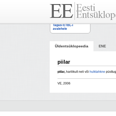
Tagasi ETBL-i
avalehele
Üldentsüklopeedia
ENE
piilar
piilar,
harilikult neli või
hulktahkne
püsttug
VE, 2006