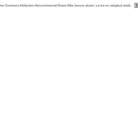
tive Commons Attribution-Noncommercial-Share Alike licence alusel, v.a kui on märgitud teisiti.