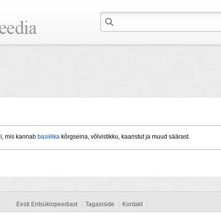
i, mis kannab
basiilika
kõrgseina, võlvistikku, kaaristut ja muud säärast.
Eesti Entsüklopeediast
Tagasiside
Kontakt