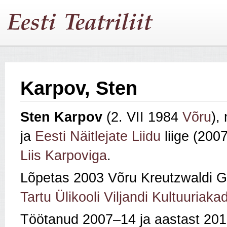
Karpov, Sten
Sten Karpov
(2. VII 1984
Võru
),
ja
Eesti Näitlejate Liidu
liige (200
Liis Karpoviga
.
Lõpetas 2003 Võru Kreutzwaldi 
Tartu Ülikooli Viljandi Kultuuriak
Töötanud 2007–14 ja aastast 20