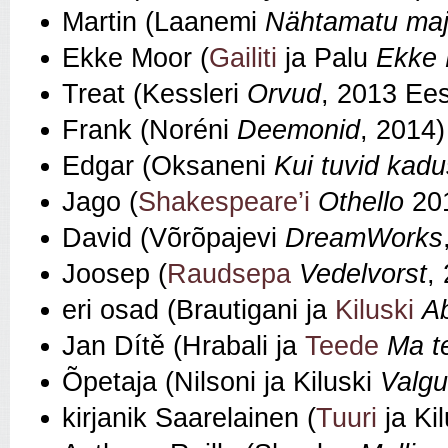
Martin (Laanemi
Nähtamatu ma
Ekke Moor (
Gailiti
ja Palu
Ekke
Treat (Kessleri
Orvud
, 2013 Ees
Frank (Noréni
Deemonid
, 2014)
Edgar (Oksaneni
Kui tuvid kadu
Jago (
Shakespeare’i
Othello
20
David (Võrõpajevi
DreamWorks
Joosep (
Raudsepa
Vedelvorst
,
eri osad (Brautigani ja
Kiluski
Ab
Jan Dítě (Hrabali ja
Teede
Ma t
Õpetaja (Nilsoni ja Kiluski
Valgu
kirjanik Saarelainen (
Tuuri
ja Ki