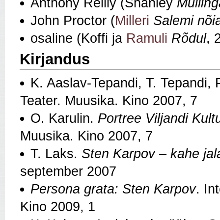
Anthony Reilly (Shanley
Mulling
John Proctor (
Milleri
Salemi nõi
osaline (Koffi ja
Ramuli
Rõdul
, 
Kirjandus
K. Aaslav-Tepandi, T. Tepandi,
Teater. Muusika. Kino 2007, 7
O. Karulin.
Portree Viljandi Kul
Muusika. Kino 2007, 7
T. Laks.
Sten Karpov – kahe jal
september 2007
Persona grata: Sten Karpov
. In
Kino 2009, 1