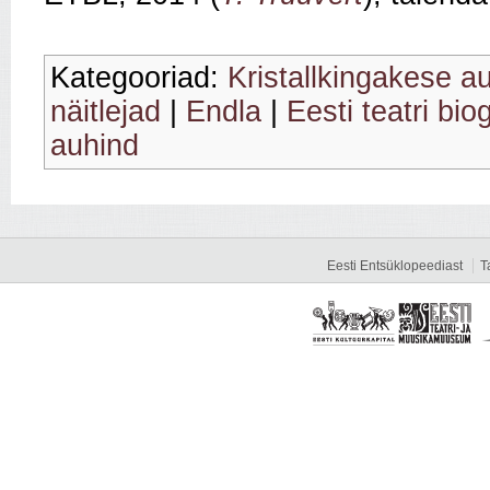
Kategooriad:
Kristallkingakese a
näitlejad
|
Endla
|
Eesti teatri bio
auhind
Eesti Entsüklopeediast
T