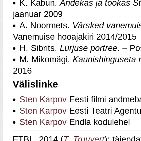
K. Kabun.
Andekas ja töökas S
jaanuar 2009
A. Noormets.
Värsked vanemuisl
Vanemuise hooajakiri 2014/2015
H. Sibrits.
Lurjuse portree
. – Po
M. Mikomägi.
Kaunishinguseta 
2016
Välislinke
Sten Karpov
Eesti filmi andmeb
Sten Karpov
Eesti Teatri Agentu
Sten Karpov
Endla kodulehel
ETBL, 2014 (
T. Truuvert
); täiend