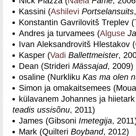
Nick Piazza (
Naela
Fame
, 2006
Kassini (
Ashilevi
Portselansuits
Konstantin Gavrilovitš Treplev (
Andres ja turvamees (
Alguse
J
Ivan Aleksandrovitš Hlestakov (
Kasper (
Vadi
Ballettmeister
, 20
Dean (Strideri
Mässajad
, 2009)
osaline (Nurkliku
Kas ma olen n
Simon ja omakaitsemees (Mou
külavanem Johannes ja hiietark
teadis ussisõnu
, 2011)
James (Gibsoni
Imetegija
, 2011
Mark (Quilteri
Boyband
, 2012)