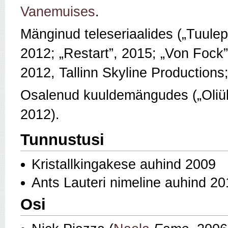
Vanemuises
.
Mänginud teleseriaalides („Tuule
2012; „Restart”, 2015; „Von Fock”,
2012, Tallinn Skyline Productions;
Osalenud kuuldemängudes („Oliük
2012).
Tunnustusi
Kristallkingakese auhind 2009
Ants Lauteri nimeline auhind 2
Osi