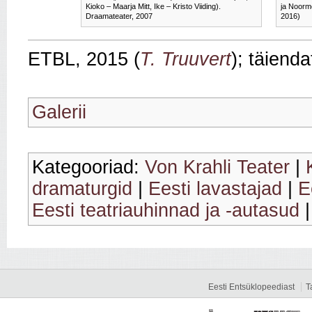
Kioko – Maarja Mitt, Ike – Kristo Viiding).
ja Noorm
Draamateater, 2007
2016)
ETBL, 2015 (
T. Truuvert
); täiend
Galerii
Kategooriad:
Von Krahli Teater
|
dramaturgid
|
Eesti lavastajad
|
E
Eesti teatriauhinnad ja -autasud
Eesti Entsüklopeediast
T