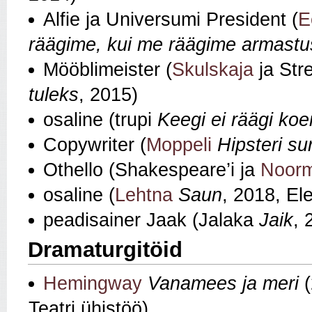
Alfie ja Universumi President (
E
räägime, kui me räägime armastu
Mööblimeister (
Skulskaja
ja Stre
tuleks
, 2015)
osaline (trupi
Keegi ei räägi ko
Copywriter (
Moppeli
Hipsteri s
Othello (Shakespeare’i ja
Noorm
osaline (
Lehtna
Saun
, 2018, El
peadisainer Jaak (Jalaka
Jaik
, 
Dramaturgitöid
Hemingway
Vanamees ja meri
(
Teatri ühistöö)