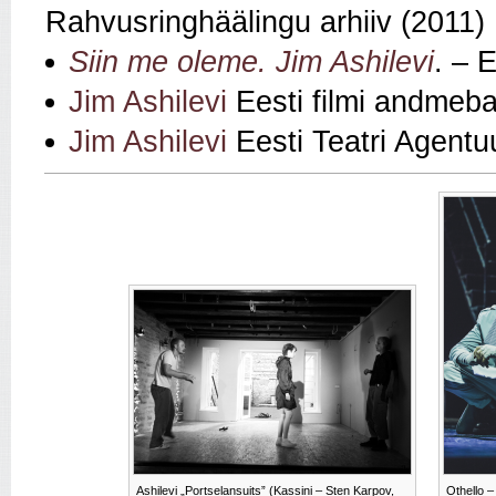
Rahvusringhäälingu arhiiv (2011)
Siin me oleme. Jim Ashilevi
. – 
Jim Ashilevi
Eesti filmi andmeba
Jim Ashilevi
Eesti Teatri Agentu
Ashilevi „Portselansuits” (Kassini – Sten Karpov,
Othello –