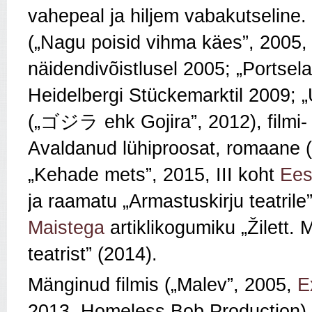
vahepeal ja hiljem vabakutseline.
(„Nagu poisid vihma käes”, 2005, 
näidendivõistlusel 2005; „Portsel
Heidelbergi Stückemarktil 2009; 
(„ゴジラ ehk Gojira”, 2012), filmi- 
Avaldanud lühiproosat, romaane (
„Kehade mets”, 2015, III koht
Eest
ja raamatu „Armastuskirju teatril
Maistega
artiklikogumiku „Žilett. 
teatrist” (2014).
Mänginud filmis („Malev”, 2005,
E
2013, Homeless Bob Production).