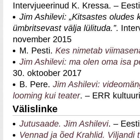
Intervjueerinud K. Kressa. – Eest
Jim Ashilevi: „Kitsastes olude
ümbritsevast välja lülituda.”
. Inte
november 2015
M. Pesti.
Kes nimetab viimasen
Jim Ashilevi: ma olen oma isa pe
30. oktoober 2017
B. Pere.
Jim Ashilevi: videomän
looming kui teater
. – ERR kultuur
Välislinke
Jutusaade. Jim Ashilevi
. – Eest
Vennad ja õed Krahlid. Viljandi t