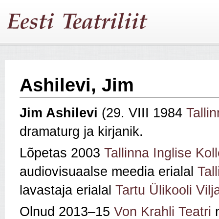
Ashilevi, Jim
Jim Ashilevi
(29. VIII 1984
Tallin
dramaturg ja kirjanik.
Lõpetas 2003
Tallinna Inglise Kol
audiovisuaalse meedia erialal
Tal
lavastaja erialal
Tartu Ülikooli Vi
Olnud 2013–15
Von Krahli Teatri
n