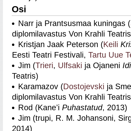
Osi
Narr ja Prantsusmaa kuningas (
diplomilavastus Von Krahli Teatris
Kristjan Jaak Peterson (
Keili
Kr
Eesti Teatri Festivali,
Tartu Uue Te
Jim (
Trieri
,
Ulfsaki
ja Ojaneni
Id
Teatris)
Karamazov (
Dostojevski
ja Sme
diplomilavastus Von Krahli Teatr
Rod (Kane’i
Puhastatud
, 2013)
Jim (trupi, R. M. Johansoni, Si
2014)