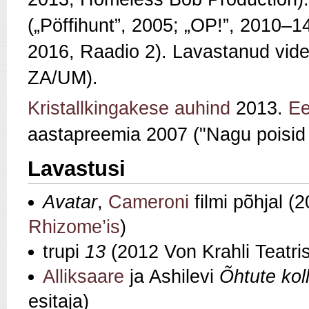
(„Pöffihunt”, 2005; „OP!”, 2010–14
2016, Raadio 2). Lavastanud vid
ZA/UM).
Kristallkingakese auhind
2013.
Ee
aastapreemia 2007 ("Nagu poisid 
Lavastusi
Avatar
,
Cameroni
filmi põhjal (
Rhizome’is
)
trupi
13
(2012 Von Krahli Teatris
Alliksaare
ja Ashilevi
Õhtute kol
esitaja)