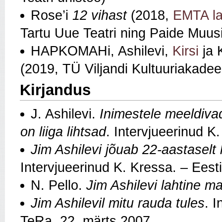
Rose’i
12 vihast
(2018,
EMTA la
Tartu Uue Teatri ning Paide Muusi
HAPKOMAHi, Ashilevi,
Kirsi
ja 
(2019, TÜ Viljandi Kultuuriakade
Kirjandus
J. Ashilevi.
Inimestele meeldivad
on liiga lihtsad
. Intervjueerinud K
Jim Ashilevi jõuab 22-aastaselt 
Intervjueerinud K. Kressa. – Eest
N. Pello.
Jim Ashilevi lahtine ma
Jim Ashilevil mitu rauda tules
. I
TeRa, 22. märts 2007