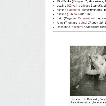
Milvi Terike (
Kaugveri
7 pikka päeva
, 
osaline (
Kõrveri
ja
Liivese
Laanelill
, 1
osaline (
Tambergi
Ballettsümfoonia
, 
osaline (
Tubina
Kratt
, 1961)
Laim (
Paganini
,
Rahmaninovi
muusika
Anny (Thomase ja
Undi
Charley tädi
, 
Rosalinde (
Kitzbergi
Saabastega kass
Hassan – Ülo Rannaste, Zobeid
Rimski-Korsakovi „Šeherezade