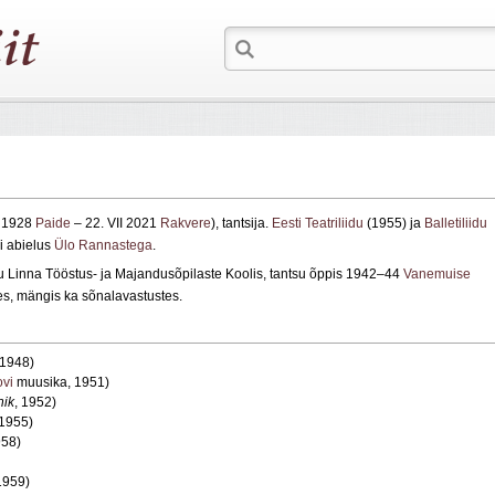
II 1928
Paide
– 22. VII 2021
Rakvere
), tantsija.
Eesti Teatriliidu
(1955) ja
Balletiliidu
i abielus
Ülo Rannastega
.
rtu Linna Tööstus- ja Majandusõpilaste Koolis, tantsu õppis 1942–44
Vanemuise
, mängis ka sõnalavastustes.
 1948)
ovi
muusika, 1951)
nik
, 1952)
 1955)
958)
1959)