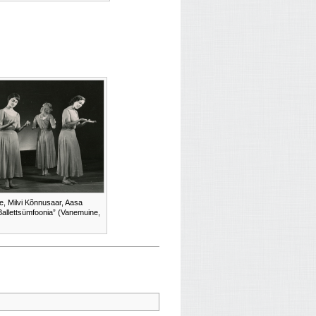
te, Milvi Kõnnusaar, Aasa
allettsümfoonia” (Vanemuine,