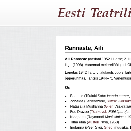
Rannaste, Aili
Aili Rannaste
(aastani 1952 Lilleste; 2. I
liige (1998). Vanemad meiereitöötajad. Ol
Lõpetas 1942 Tartu 5. algkooli, õppis Ta
õpperühmas. Tantsis 1944–71 Vanemuises
Osi
Beatrice (Tšulaki
Kahe isanda teener
,
Zobeide (
Šeherezade
,
Rimski-Korsak
Nataša ja Mustlanna (
Glieri
Vaskratsa
Fee Dražee (
Tšaikovski
Pähklipureja
,
Kleopatra (Raymondi
Mask sinises
, 1
Tiina ema (
Austeri
Tiina
, 1958)
Inglanna (
Peer Gynt
,
Griegi
muusika, 