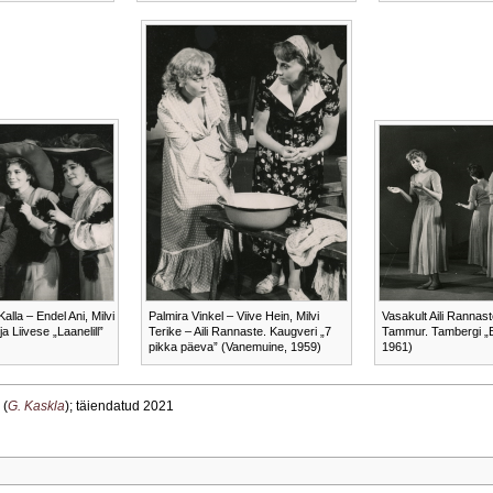
 Kalla – Endel Ani, Milvi
Palmira Vinkel – Viive Hein, Milvi
Vasakult Aili Rannas
a Liivese „Laanelill”
Terike – Aili Rannaste. Kaugveri „7
Tammur. Tambergi „B
pikka päeva” (Vanemuine, 1959)
1961)
 (
G. Kaskla
); täiendatud 2021