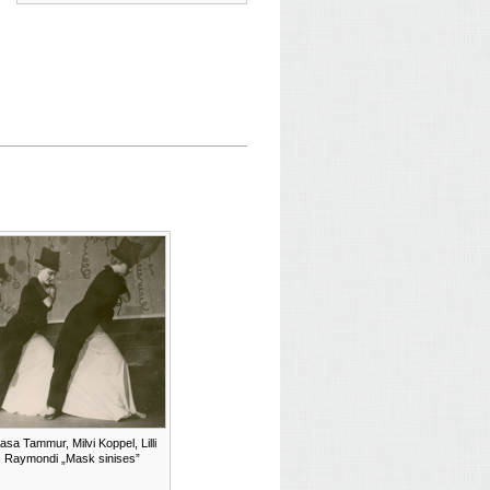
asa Tammur, Milvi Koppel, Lilli
te. Raymondi „Mask sinises”