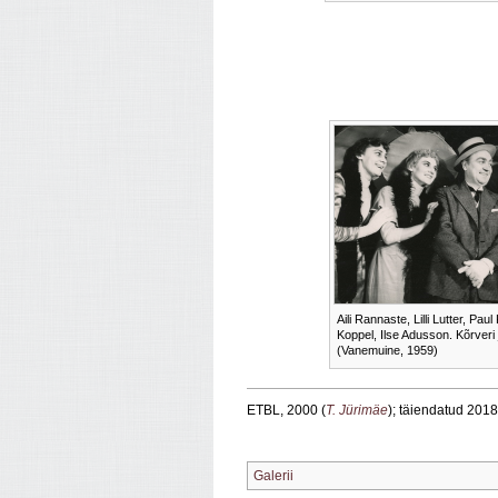
Aili Rannaste, Lilli Lutter, Paul
Koppel, Ilse Adusson. Kõrveri j
(Vanemuine, 1959)
ETBL, 2000 (
T. Jürimäe
); täiendatud 2018
Galerii