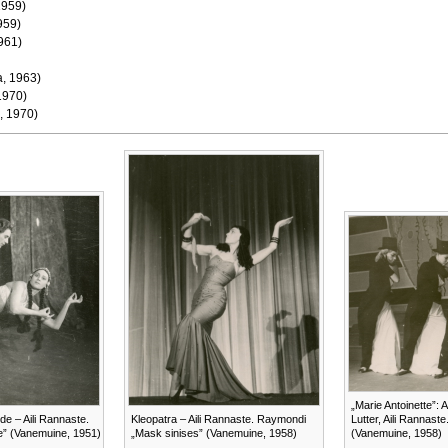
1959)
959)
1961)
, 1963)
1970)
, 1970)
„Marie Antoinette”: A
e – Aili Rannaste.
Kleopatra – Aili Rannaste. Raymondi
Lutter, Aili Rannas
” (Vanemuine, 1951)
„Mask sinises” (Vanemuine, 1958)
(Vanemuine, 1958)