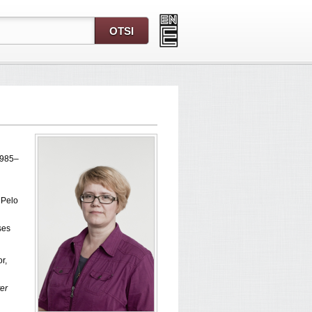
1985–
 Pelo
ses
r,
er