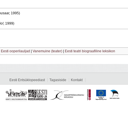
husaar,
1995)
o!,
1999)
|
Eesti ooperilauljad
|
Vanemuine (teater)
|
Eesti teatri biograafiline leksikon
Eesti Entsüklopeediast
Tagasiside
Kontakt