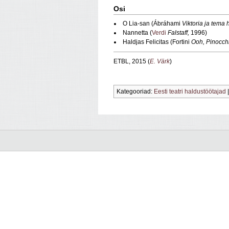
Osi
O Lia-san (Ábráhami
Viktoria ja tema 
Nannetta (
Verdi
Falstaff,
1996)
Haldjas Felicitas (Fortini
Ooh, Pinocchi
ETBL, 2015 (
E. Värk
)
Kategooriad:
Eesti teatri haldustöötajad