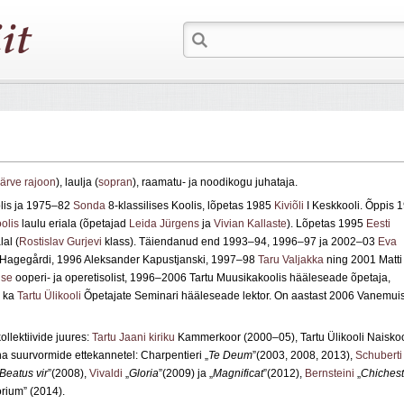
Järve rajoon
), laulja (
sopran
), raamatu- ja noodikogu juhataja.
lis ja 1975–82
Sonda
8-klassilises Koolis, lõpetas 1985
Kiviõli
I Keskkooli. Õppis 
olis
laulu eriala (õpetajad
Leida Jürgens
ja
Vivian Kallaste
). Lõpetas 1995
Eesti
lal (
Rostislav Gurjevi
klass). Täiendanud end 1993–94, 1996–97 ja 2002–03
Eva
n Hagegårdi, 1996 Aleksander Kapustjanski, 1997–98
Taru Valjakka
ning 2001 Matti
ise
ooperi- ja operetisolist, 1996–2006 Tartu Muusikakoolis hääleseade õpetaja,
6 ka
Tartu Ülikooli
Õpetajate Seminari hääleseade lektor. On aastast 2006 Vanemui
llektiivide juures:
Tartu Jaani kiriku
Kammerkoor (2000–05), Tartu Ülikooli Naiskoo
 suurvormide ettekannetel: Charpentieri „
Te Deum
”(2003, 2008, 2013),
Schuberti
Beatus vir
”(2008),
Vivaldi
„
Gloria
”(2009) ja „
Magnificat
”(2012),
Bernsteini
„
Chichest
rium” (2014).