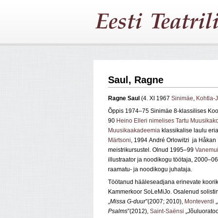
Saul, Ragne
Ragne Saul
(4. XI 1967
Sinimäe
,
Kohtla-
Õppis 1974–75 Sinimäe 8-klassilises Koo
90
Heino Elleri nimelises Tartu Muusikako
Muusikaakadeemia
klassikalise laulu eria
Märtsoni
, 1994 André Orlowitzi ja Håka
meistrikursustel. Olnud 1995–99
Vanemu
illustraator ja noodikogu töötaja, 2000–0
raamatu- ja noodikogu juhataja.
Töötanud hääleseadjana erinevate kooriko
Kammerkoor SoLeMiJo. Osalenud solistina
„
Missa G-duur
”(2007; 2010),
Monteverdi
„
Psalms
”(2012),
Saint-Saënsi
„Jõuluoratoo