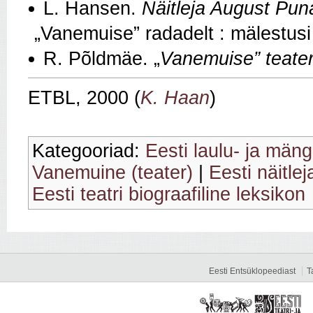
L. Hansen.
Näitleja August Pun
„Vanemuise” radadelt : mälestusi t
R. Põldmäe. „
Vanemuise” teate
ETBL, 2000 (
K. Haan
)
Kategooriad:
Eesti laulu- ja mäng
Vanemuine (teater)
|
Eesti näitlej
Eesti teatri biograafiline leksikon
Eesti Entsüklopeediast
T