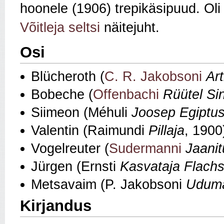
hoonele (1906) trepikäsipuud. Ol
Võitleja seltsi
näitejuht.
Osi
Blücheroth (
C. R. Jakobsoni
Ar
Bobeche (
Offenbachi
Rüütel Si
Siimeon (Méhuli
Joosep Egiptu
Valentin (Raimundi
Pillaja
, 1900
Vogelreuter (
Sudermanni
Jaanit
Jürgen (Ernsti
Kasvataja Flach
Metsavaim (P. Jakobsoni
Udumä
Kirjandus