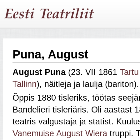
Puna, August
August Puna
(23. VII 1861
Tartu
Tallinn
), näitleja ja laulja (bariton).
Õppis 1880 tisleriks, töötas seejär
Bandelieri tisleriäris. Oli aastast
teatris valgustaja ja statist. Kuu
Vanemuise
August Wiera
truppi. 