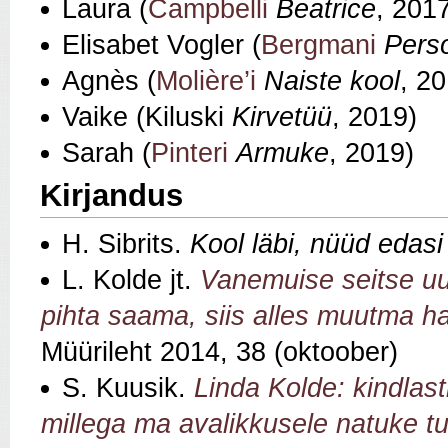
Laura (
Campbelli
Beatrice
, 201
Elisabet Vogler (
Bergmani
Pers
Agnès (
Molière’i
Naiste kool
, 2
Vaike (Kiluski
Kirvetüü
, 2019)
Sarah (
Pinteri
Armuke
, 2019)
Kirjandus
H. Sibrits.
Kool läbi, nüüd edasi
L. Kolde jt.
Vanemuise seitse uu
pihta saama, siis alles muutma 
Müürileht 2014, 38 (oktoober)
S. Kuusik.
Linda Kolde: kindlast
millega ma avalikkusele natuke t