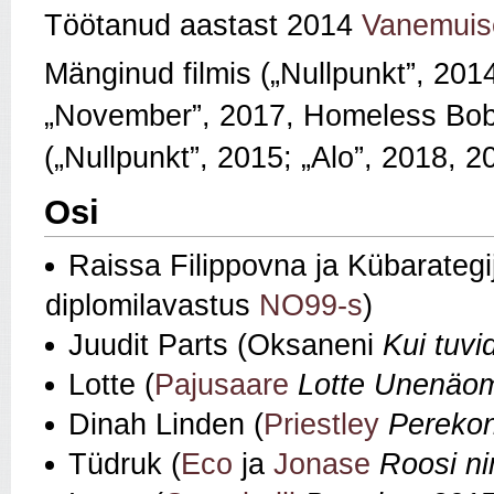
Töötanud aastast 2014
Vanemuis
Mänginud filmis („Nullpunkt”, 201
„November”, 2017, Homeless Bob P
(„Nullpunkt”, 2015; „Alo”, 2018, 2
Osi
Raissa Filippovna ja Kübarateg
diplomilavastus
NO99-s
)
Juudit Parts (Oksaneni
Kui tuvi
Lotte (
Pajusaare
Lotte Unenäo
Dinah Linden (
Priestley
Perekon
Tüdruk (
Eco
ja
Jonase
Roosi ni