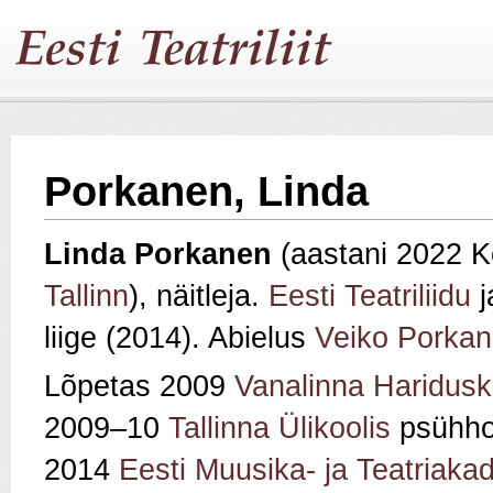
Porkanen, Linda
Linda Porkanen
(aastani 2022 K
Tallinn
), näitleja.
Eesti Teatriliidu
j
liige (2014). Abielus
Veiko Porkan
Lõpetas 2009
Vanalinna Haridusk
2009–10
Tallinna Ülikoolis
psühhol
2014
Eesti Muusika- ja Teatriaka