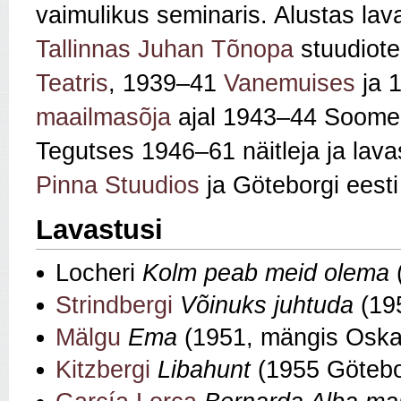
vaimulikus seminaris. Alustas la
Tallinnas
Juhan Tõnopa
stuudiot
Teatris
, 1939–41
Vanemuises
ja 
maailmasõja
ajal 1943–44 Soome 
Tegutses 1946–61 näitleja ja lav
Pinna Stuudios
ja Göteborgi eesti 
Lavastusi
Locheri
Kolm peab meid olema
Strindbergi
Võinuks juhtuda
(19
Mälgu
Ema
(1951, mängis Oskar
Kitzbergi
Libahunt
(1955 Götebor