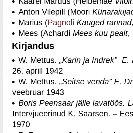
Kaarel Mardus (Helbemäe
Viibi
Anton Vilepill (Moori
Künaraiuja
Marius (
Pagnoli
Kauged rannad
Mees (Achardi
Mees kuu pealt
,
Kirjandus
W. Mettus
. „Karin ja Indrek” E.
26. aprill 1942
W. Mettus.
„Seitse venda” E. Dr
veebruar 1943
Boris Peensaar jälle lavatöös. L
Intervjueerinud K. Saarsen. – Ees
1970