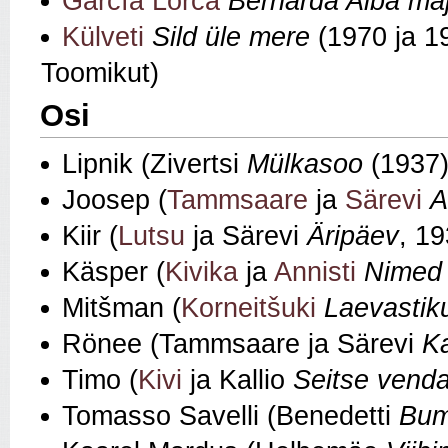
García Lorca
Bernarda Alba ma
Külveti
Sild üle mere
(1970 ja 1
Toomikut)
Osi
Lipnik (Zivertsi
Mülkasoo
(1937
Joosep (
Tammsaare
ja
Särevi
A
Kiir (
Lutsu
ja Särevi
Äripäev
, 19
Käsper (
Kivika
ja
Annisti
Nimed 
Mitšman (
Korneitšuki
Laevastik
Rönee (Tammsaare ja Särevi
Ka
Timo (
Kivi
ja Kallio
Seitse vend
Tomasso Savelli (Benedetti
Bum