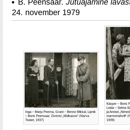
B. Peensaar.
Jutuajamine lavas
24. november 1979
Käsper – Boris 
Leida – Selma S
Inga – Marju Peerna, Grant – Benno Mikkal, Lipnik
ja Annisti „Nimed
– Boris Peensaar. Zivertsi „Mülkasoo“ (Narva
marmortahvlil“ (
Teater, 1937)
1939)