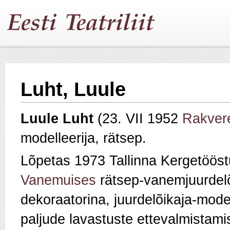
Luht, Luule
Luule Luht
(23. VII 1952
Rakver
modelleerija, rätsep.
Lõpetas 1973 Tallinna Kergetöös
Vanemuises
rätsep-vanemjuurdelõ
dekoraatorina, juurdelõikaja-mode
paljude lavastuste ettevalmistamis