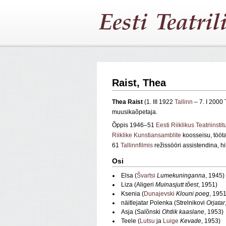
Raist, Thea
Thea Raist
(1. III 1922
Tallinn
– 7. I 2000 T
muusikaõpetaja.
Õppis 1946–51
Eesti Riiklikus Teatriinsti
Riiklike Kunstiansamblite
koosseisu, töö
61
Tallinnfilmis
režissööri assistendina, h
Osi
Elsa (
Švartsi
Lumekuninganna
, 1945)
Liza (Aligeri
Muinasjutt tõest
, 1951)
Ksenia (
Dunajevski
Klouni poeg
, 1951
näitlejatar Polenka (Strelnikovi
Orjatar
Asja (Salõnski
Ohtlik kaaslane
, 1953)
Teele (
Lutsu
ja
Luige
Kevade
, 1953)