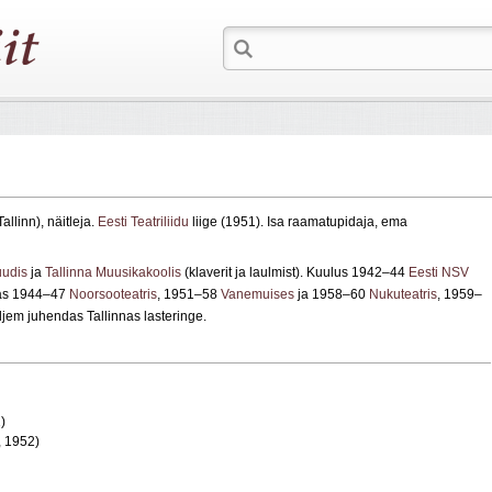
allinn), näitleja.
Eesti Teatriliidu
liige (1951). Isa raamatupidaja, ema
tuudis
ja
Tallinna Muusikakoolis
(klaverit ja laulmist). Kuulus 1942–44
Eesti NSV
tas 1944–47
Noorsooteatris
, 1951–58
Vanemuises
ja 1958–60
Nukuteatris
, 1959–
iljem juhendas Tallinnas lasteringe.
)
, 1952)