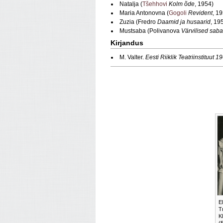
Natalja (
Tšehhovi
Kolm õde
, 1954)
Maria Antonovna (
Gogoli
Revident
, 1
Zuzia (Fredro
Daamid ja husaarid
, 19
Mustsaba (Polivanova
Värvilised sab
Kirjandus
M. Valter.
Eesti Riiklik Teatriinstituut
E
T
K