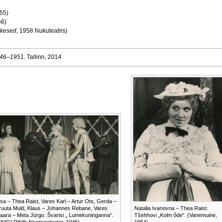
955)
56)
akesed
, 1958 Nukuteatris)
 1946–1951
. Tallinn, 2014
lsa – Thea Raist, Vares Karl – Artur Ots, Gerda –
ruuta Muld, Klaus – Johannes Rebane, Vares
Natalia Ivanovna – Thea Raist.
laara – Meta Jürgo. Švartsi „ Lumekuninganna“.
Tšehhovi „Kolm õde“. (Vanemuine,