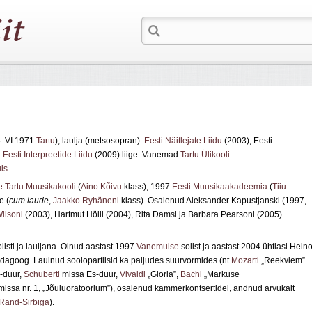
. VI 1971
Tartu
), laulja (metsosopran).
Eesti Näitlejate Liidu
(2003), Eesti
a
Eesti Interpreetide Liidu
(2009) liige. Vanemad
Tartu Ülikooli
is
.
e Tartu Muusikakooli
(
Aino Kõivu
klass), 1997
Eesti Muusikaakadeemia
(
Tiiu
e (
cum laude
,
Jaakko Ryhäneni
klass). Osalenud Aleksander Kapustjanski (1997,
ilsoni
(2003), Hartmut Hölli (2004), Rita Damsi ja Barbara Pearsoni (2005)
listi ja lauljana. Olnud aastast 1997
Vanemuise
solist ja aastast 2004 ühtlasi Hein
pedagoog. Laulnud soolopartiisid ka paljudes suurvormides (nt
Mozarti
„Reekviem”
-duur,
Schuberti
missa Es-duur,
Vivaldi
„Gloria”,
Bachi
„Markuse
issa nr. 1, „Jõuluoratoorium”), osalenud kammerkontsertidel, andnud arvukalt
Rand-Sirbiga
).