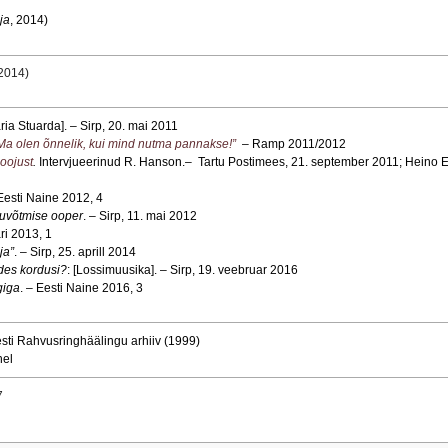
ja
, 2014)
2014)
ia Stuarda]. – Sirp, 20. mai 2011
Ma olen õnnelik, kui mind nutma pannakse!”
– Ramp 2011/2012
soojust
.
Intervjueerinud R. Hanson.
–
Tartu Postimees, 21. september 2011; Heino E
 Eesti Naine 2012, 4
duvõtmise ooper
. – Sirp, 11. mai 2012
ri 2013, 1
ja”
. – Sirp, 25. aprill 2014
udes kordusi?
: [Lossimuusika]. – Sirp, 19. veebruar 2016
giga
. – Eesti Naine 2016, 3
sti Rahvusringhäälingu arhiiv (1999)
hel
7