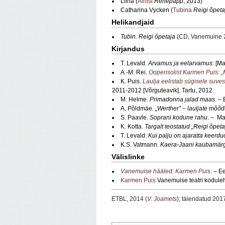
Liina (
Aintsi
Rehepapp
, 2013)
Catharina Vycken (
Tubina
Reigi õpeta
Helikandjaid
Tubin. Reigi õpetaja
(CD, Vanemuine 
Kirjandus
T. Levald.
Arvamus ja eelarvamus:
[Mar
A.-M. Rei.
Ooperisolist Karmen Puis: „
K. Puis.
Laulja eelistab sügisele suve
2011-2012 [Võrguteavik]. Tartu, 2012
M. Helme.
Primadonna jalad maas
. –
A. Põldmäe.
„Werther” – lauljate mõõ
S. Paavle.
Soprani kodune rahu
. – Ma
K. Kotta.
Targalt teostatud „Reigi õpeta
T. Levald.
Kui palju on ajaratta keerd
K.S. Vatmann.
Kaera-Jaani kaubamär
Välislinke
Vanemuise hääled: Karmen Puis
.
– Ee
Karmen Puis
Vanemuise teatri kodule
ETBL, 2014 (
V. Joamets
); täiendatud 201