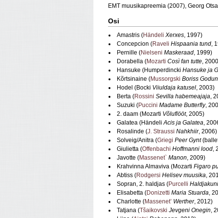
EMT muusikapreemia (2007),
Georg Otsa
Osi
Amastris (
Händeli
Xerxes
, 1997)
Concepcion (
Raveli
Hispaania tund
, 
Pernille (
Nielseni
Maskeraad
, 1999)
Dorabella (
Mozarti
Così fan tutte
, 2000
Hansuke (Humperdincki
Hansuke ja G
Kõrtsinaine (
Mussorgski
Boriss Godu
Hodel (Bocki
Viiuldaja katusel
, 2003)
Berta (
Rossini
Sevilla habemeajaja
, 
Suzuki (
Puccini
Madame Butterfly
, 20
2. daam (Mozarti
Võluflööt
, 2005)
Galatea (Händeli
Acis ja Galatea
, 200
Rosalinde (
J. Straussi
Nahkhiir
, 2006)
Solveig/Anitra (
Griegi
Peer Gynt
(balle
Giulietta (
Offenbachi
Hoffmanni lood
, 
Javotte (
Massenet`
Manon
, 2009)
Krahvinna Almaviva (Mozarti
Figaro p
Abtiss (
Rodgersi
Helisev muusika
, 20
Sopran, 2. haldjas (
Purcelli
Haldjakun
Elisabetta (
Donizetti
Maria Stuarda
, 2
Charlotte (
Massenet’
Werther
, 2012)
Tatjana (
Tšaikovski
Jevgeni Onegin
, 