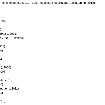
 nimeline auhind (2010),
Eesti Teatriliidu muusikateatri aastaauhind (2012).
1998)
)
reteke
, 2001)
nov
, 2001 Estonias)
2003)
04)
6)
tt), 2006)
2007)
ulm
, 2010)
10)
inganna
, 2011)
011)
2013)