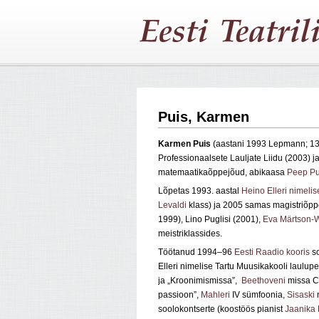
Puis, Karmen
Karmen
Puis
(aastani 1993 Lepmann; 13
Professionaalsete Lauljate Liidu (2003) j
matemaatikaõppejõud, abikaasa
Peep Pu
Lõpetas 1993. aastal
Heino Elleri nimelis
Levaldi
klass) ja 2005 samas magistriõpp
1999), Lino Puglisi (2001),
Eva Märtson-W
meistriklassides.
Töötanud 1994–96
Eesti Raadio kooris
so
Elleri nimelise Tartu Muusikakooli laulu
ja „Kroonimismissa”,
Beethoveni
missa C
passioon”,
Mahleri
IV sümfoonia,
Sisaski
m
soolokontserte (koostöös pianist
Jaanika 