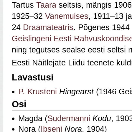
Tartus
Taara
seltsis, mängis 1906
1925–32
Vanemuises
, 1911–13 j
24
Draamateatris
. Põgenes 1944
Geislingeni Eesti Rahvuskoondise
ning tegutses sealse eesti seltsi n
Eesti Näitlejate Liidu teenete ku
Lavastusi
P. Krusteni
Hingearst
(1946 Geis
Osi
Magda (
Sudermanni
Kodu
, 190
Nora (
Ibseni
Nora
, 1904)