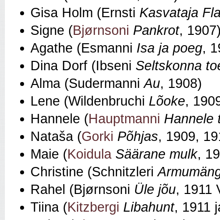
Gisa Holm (Ernsti
Kasvataja F
Signe (
Bjørnsoni
Pankrot
, 1907
Agathe (Esmanni
Isa ja poeg
, 
Dina Dorf (Ibseni
Seltskonna to
Alma (Sudermanni
Au
, 1908)
Lene (Wildenbruchi
Lõoke
, 190
Hannele (
Hauptmanni
Hannele 
Nataša (
Gorki
Põhjas
, 1909, 19
Maie (
Koidula
Säärane mulk
, 1
Christine (Schnitzleri
Armumän
Rahel (Bjørnsoni
Üle jõu
, 1911
Tiina (
Kitzbergi
Libahunt
, 1911 