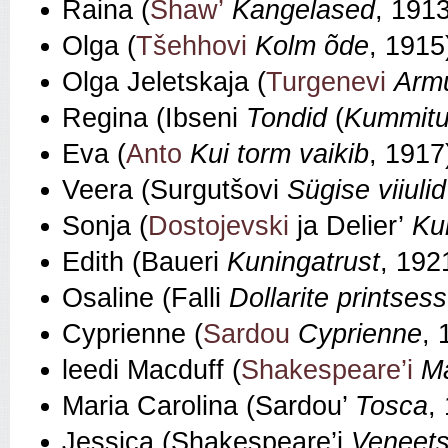
Raina (
Shaw’
Kangelased
, 191
Olga (
Tšehhovi
Kolm õde
, 1915
Olga Jeletskaja (
Turgenevi
Armu
Regina (Ibseni
Tondid
(
Kummit
Eva (
Anto
Kui torm vaikib
, 1917
Veera (Surgutšovi
Sügise viiulid
Sonja (
Dostojevski
ja Delier’
Kur
Edith (Baueri
Kuningatrust
, 192
Osaline (Falli
Dollarite printsess
Cyprienne (
Sardou
Cyprienne
, 
leedi Macduff (
Shakespeare’i
M
Maria Carolina (Sardou’
Tosca
,
Jessica (Shakespeare’i
Veneet