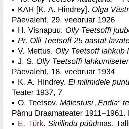
KAH [K. A. Hindrey].
Olga Västr
Päevaleht, 29. veebruar 1926
H. Visnapuu.
Olly Teetsoffi juub
Pr. Olli Teetsoff 25 aastat lava
V. Mettus.
Olly Teetsoff lahkub l
J. S.
Olly Teetsoffi lahkumisete
Päevaleht, 18. veebruar 1934
K. A. Hindrey.
Ei miimidele punu
Teater 1937, 7
O. Teetsov.
Mälestusi „Endla“ t
Pärnu Draamateater 1911–1961. 
E. Türk
.
Sinilindu püüd
mas. Tall