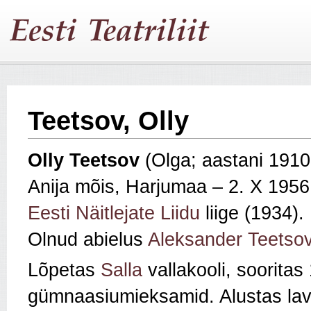
Teetsov, Olly
Olly Teetsov
(Olga; aastani 1910 
Anija mõis, Harjumaa – 2. X 195
Eesti Näitlejate Liidu
liige (1934).
Olnud abielus
Aleksander Teetso
Lõpetas
Salla
vallakooli, soorita
gümnaasiumieksamid. Alustas la