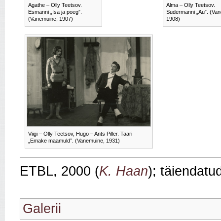
Agathe – Olly Teetsov.
Alma – Olly Teetsov.
Esmanni „Isa ja poeg”.
Sudermanni „Au”. (Van
(Vanemuine, 1907)
1908)
Viigi – Olly Teetsov, Hugo – Ants Piller. Taari
„Emake maamuld”. (Vanemuine, 1931)
ETBL, 2000 (
K. Haan
); täiendatu
Galerii