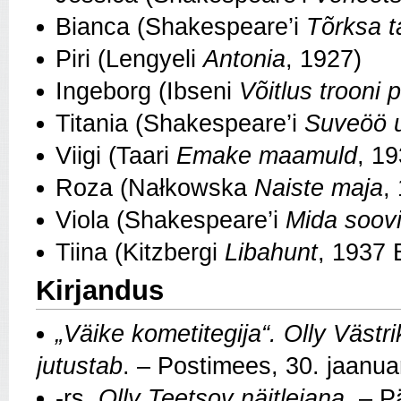
Bianca (Shakespeare’i
Tõrksa t
Piri (Lengyeli
Antonia
, 1927)
Ingeborg (Ibseni
Võitlus trooni 
Titania (Shakespeare’i
Suveöö 
Viigi (Taari
Emake maamuld
, 19
Roza (Nałkowska
Naiste maja
,
Viola (Shakespeare’i
Mida soovi
Tiina (Kitzbergi
Libahunt
, 1937 
Kirjandus
„Väike kometitegija“. Olly Västri
jutustab
. – Postimees, 30. jaanu
-rs.
Olly Teetsov näitlejana
. – P