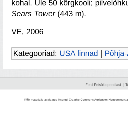
kohal. Üle 50 kõrgkooli; pilvelõh
Sears Tower
(443 m).
VE, 2006
Kategooriad:
USA linnad
|
Põhja-
Eesti Entsüklopeediast
T
Kõik materjalid avaldatud litsentsi Creative Commons Attribution-Noncommercial-S