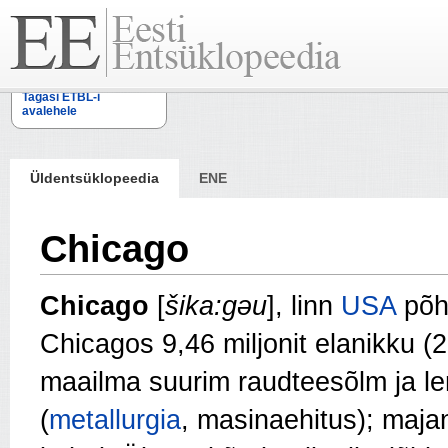
Tagasi ETBL-i
avalehele
Üldentsüklopeedia
ENE
Chicago
Chicago
[
šika:gəu
], linn
USA
põh
Chicagos 9,46 miljonit elanikku 
maailma suurim raudteesõlm ja len
(
metallurgia
, masinaehitus); majan