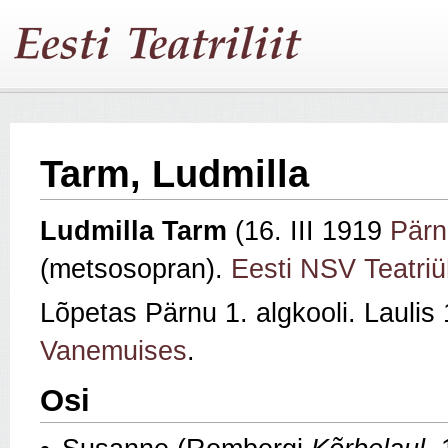
Tarm, Ludmilla
Ludmilla Tarm
(16. III 1919
Pärn
(metsosopran).
Eesti NSV Teatri
Lõpetas Pärnu 1. algkooli. Lauli
Vanemuises
.
Osi