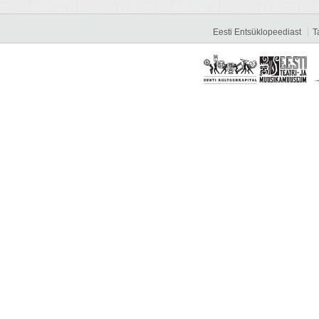
Eesti Entsüklopeediast
T