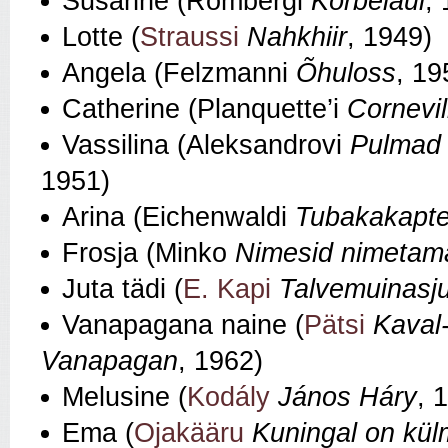
Susanne (Rombergi
Kõrbelaul
,
Lotte (
Straussi
Nahkhiir
, 1949)
Angela (Felzmanni
Õhuloss
, 19
Catherine (Planquette’i
Cornevill
Vassilina (Aleksandrovi
Pulmad 
1951)
Arina (Eichenwaldi
Tubakakapt
Frosja (Minko
Nimesid nimetam
Juta tädi (
E. Kapi
Talvemuinasju
Vanapagana naine (
Pätsi
Kaval-
Vanapagan
, 1962)
Melusine (
Kodály
János Háry
, 
Ema (
Ojakääru
Kuningal on kül