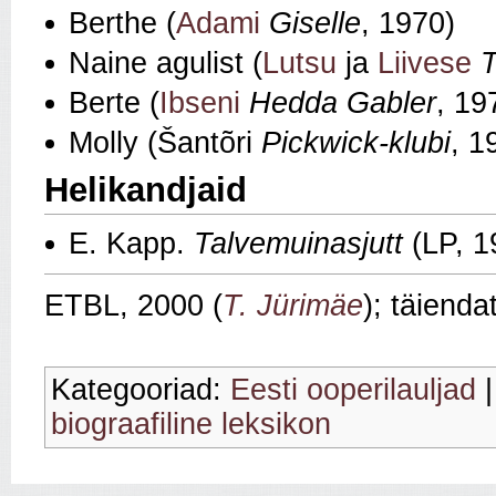
Berthe (
Adami
Giselle
, 1970)
Naine agulist (
Lutsu
ja
Liivese
T
Berte (
Ibseni
Hedda Gabler
, 19
Molly (Šantõri
Pickwick-klubi
, 1
Helikandjaid
E. Kapp.
Talvemuinasjutt
(LP, 1
ETBL, 2000 (
T. Jürimäe
); täiend
Kategooriad:
Eesti ooperilauljad
biograafiline leksikon