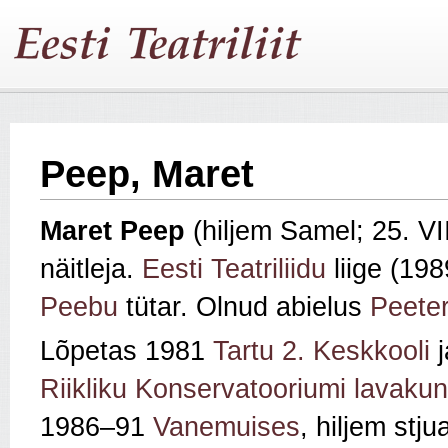
Peep, Maret
Maret Peep
(hiljem Samel; 25. V
näitleja.
Eesti Teatriliidu
liige (19
Peebu
tütar. Olnud abielus
Peete
Lõpetas 1981
Tartu 2. Keskkooli
j
Riikliku Konservatooriumi lavakun
1986–91
Vanemuises
, hiljem stj