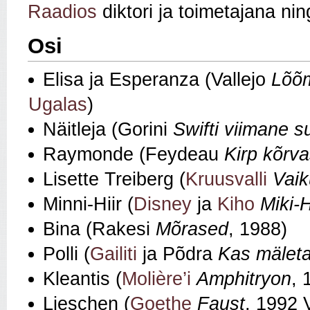
Raadios
diktori ja toimetajana ni
Osi
Elisa ja Esperanza (Vallejo
Lõõ
Ugalas
)
Näitleja (Gorini
Swifti viimane s
Raymonde (Feydeau
Kirp kõrv
Lisette Treiberg (
Kruusvalli
Vaik
Minni-Hiir (
Disney
ja
Kiho
Miki-H
Bina (Rakesi
Mõrased
, 1988)
Polli (
Gailiti
ja Põdra
Kas mälet
Kleantis (
Molière’i
Amphitryon
, 
Lieschen (
Goethe
Faust
, 1992 