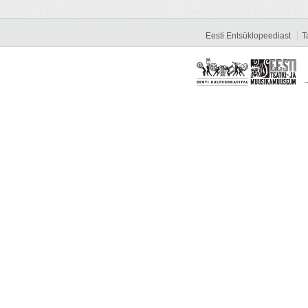
Eesti Entsüklopeediast
T