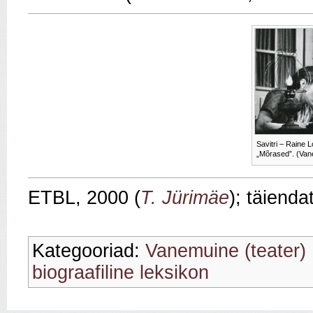
Savitri – Raine 
„Mõrased”. (Van
ETBL, 2000 (
T. Jürimäe
); täienda
Kategooriad:
Vanemuine (teater)
biograafiline leksikon