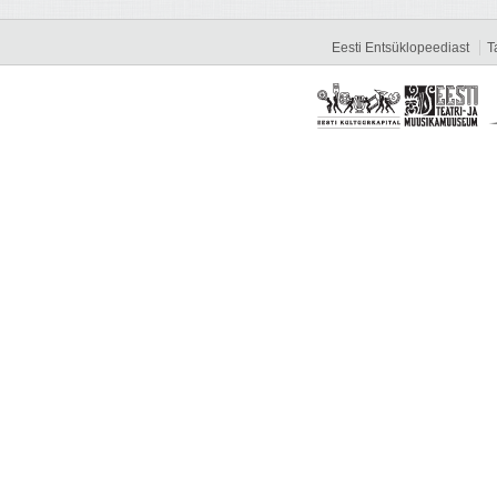
Eesti Entsüklopeediast
T