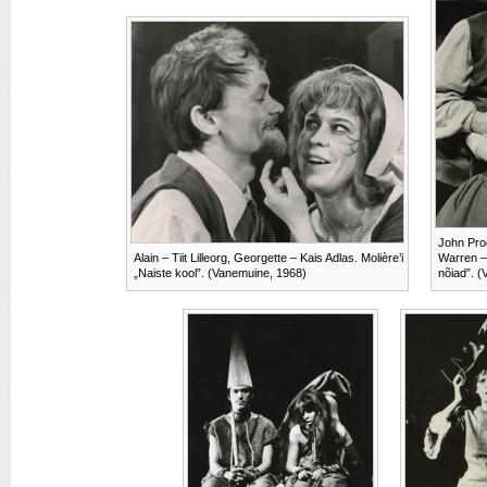
John Proc
Alain – Tiit Lilleorg, Georgette – Kais Adlas. Molière’i
Warren – 
„Naiste kool”. (Vanemuine, 1968)
nõiad”. 