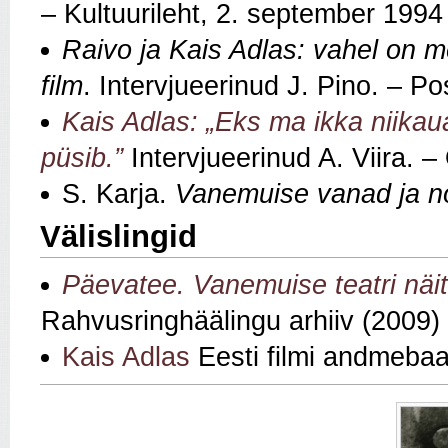
– Kultuurileht, 2. september 1994
Raivo ja Kais Adlas: vahel on me
film
. Intervjueerinud J. Pino. – P
Kais Adlas: „Eks ma ikka niikau
püsib.”
Intervjueerinud A. Viira. 
S. Karja.
Vanemuise vanad ja n
Välislingid
Päevatee. Vanemuise teatri näit
Rahvusringhäälingu arhiiv (2009)
Kais Adlas
Eesti filmi andmebaa