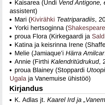
Kaisarea (Undi
Vend Antigone,
assistent)
Mari (
Kivirähki
Teatriparadiis
, 2
Yorki hertsoginna (
Shakespeare’
proua Flora (Kirkegaardi ja
Sald
Katina ja keisrinna Irene (Shaff
Melie (Jamiaque’i
Härra Amilcar
Annie (Firthi
Kalendritüdrukud
, 
proua Blainey (Stoppardi
Utoopi
Ugala
ja Vanemuise ühistöö)
Kirjandus
K. Adlas jt.
Kaarel Ird ja „Vanem