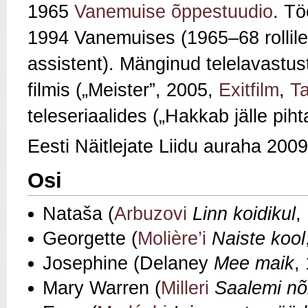
1965
Vanemuise õppestuudio
. Tö
1994 Vanemuises (1965–68 rollile
assistent). Mänginud telelavastust
filmis („Meister”, 2005,
Exitfilm
,
Ta
teleseriaalides („Hakkab jälle pih
Eesti Näitlejate Liidu auraha 2009
Osi
Nataša (
Arbuzovi
Linn koidikul
,
Georgette (
Molière’i
Naiste kool
Josephine (Delaney
Mee maik
,
Mary Warren (
Milleri
Saalemi nõ