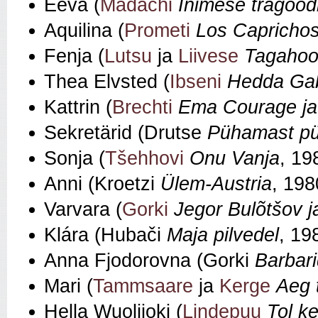
Eeva (
Madáchi
Inimese tragööd
Aquilina (
Prometi
Los Capricho
Fenja (
Lutsu
ja
Liivese
Tagahoo
Thea Elvsted (
Ibseni
Hedda Gab
Kattrin (
Brechti
Ema Courage ja
Sekretärid (Drutse
Pühamast p
Sonja (
Tšehhovi
Onu Vanja
, 19
Anni (Kroetzi
Ülem-Austria
, 198
Varvara (
Gorki
Jegor Bulõtšov j
Klára (Hubači
Maja pilvedel
, 19
Anna Fjodorovna (Gorki
Barbar
Mari (
Tammsaare
ja
Kerge
Aeg 
Hella Wuolijoki (
Lindepuu
Tol k