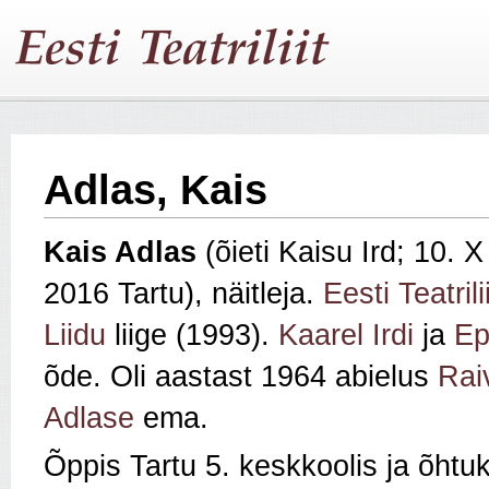
Adlas, Kais
Kais Adlas
(õieti Kaisu Ird; 10.
2016 Tartu), näitleja.
Eesti Teatrili
Liidu
liige (1993).
Kaarel Irdi
ja
Ep
õde. Oli aastast 1964 abielus
Rai
Adlase
ema.
Õppis Tartu 5. keskkoolis ja õhtu