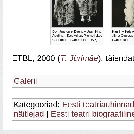
Don Juanon el Bueno – Jaan Kiho,
Kattrin – Kais 
Aquilina – Kais Adlas. Prometi „Los
„Ema Courage j
Caprichos”. (Vanemuine, 1973)
(Vanemuine, 1
ETBL, 2000 (
T. Jürimäe
); täienda
Galerii
Kategooriad:
Eesti teatriauhinnad
näitlejad
|
Eesti teatri biograafili