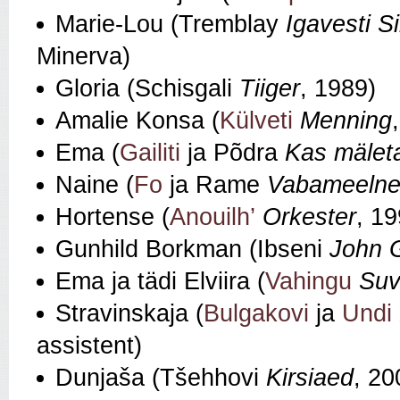
Marie-Lou (Tremblay
Igavesti S
Minerva)
Gloria (Schisgali
Tiiger
, 1989)
Amalie Konsa (
Külveti
Menning
Ema (
Gailiti
ja Põdra
Kas mälet
Naine (
Fo
ja Rame
Vabameelne 
Hortense (
Anouilh’
Orkester
, 19
Gunhild Borkman (Ibseni
John 
Ema ja tädi Elviira (
Vahingu
Suv
Stravinskaja (
Bulgakovi
ja
Undi
assistent)
Dunjaša (Tšehhovi
Kirsiaed
, 20