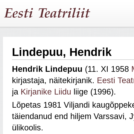
Lindepuu, Hendrik
Hendrik Lindepuu
(11. XI 1958
kirjastaja, näitekirjanik.
Eesti Teatr
ja
Kirjanike Liidu
liige (1996).
Lõpetas 1981 Viljandi kaugõppeke
täiendanud end hiljem Varssavi, J
ülikoolis.