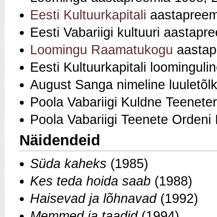
Eesti Kultuurkapitali
aastapreem
Eesti Vabariigi kultuuri aastap
Loomingu Raamatukogu
aastap
Eesti Kultuurkapitali loominguli
August Sanga nimeline luuletõl
Poola Vabariigi Kuldne Teeneter
Poola Vabariigi Teenete Ordeni R
Näidendeid
Süda kaheks
(1985)
Kes teda hoida saab
(1988)
Haisevad ja lõhnavad
(1992)
Memmed ja taadid
(1994)