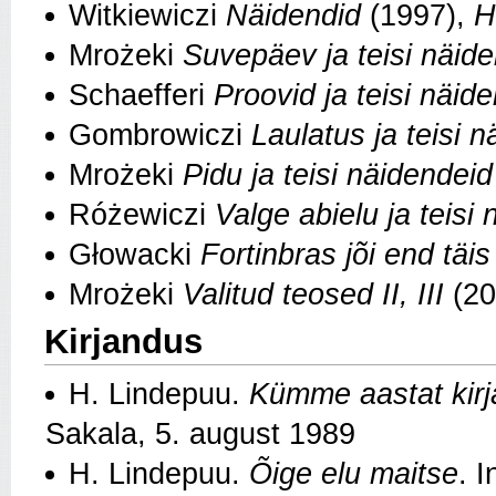
Witkiewiczi
Näidendid
(1997),
H
Mrożeki
Suvepäev ja teisi näid
Schaefferi
Proovid ja teisi näid
Gombrowiczi
Laulatus ja teisi 
Mrożeki
Pidu ja teisi näidendei
Różewiczi
Valge abielu ja teisi
Głowacki
Fortinbras jõi end täis
Mrożeki
Valitud teosed II, III
(20
Kirjandus
H. Lindepuu.
Kümme aastat kir
Sakala, 5. august 1989
H. Lindepuu.
Õige elu maitse
. 