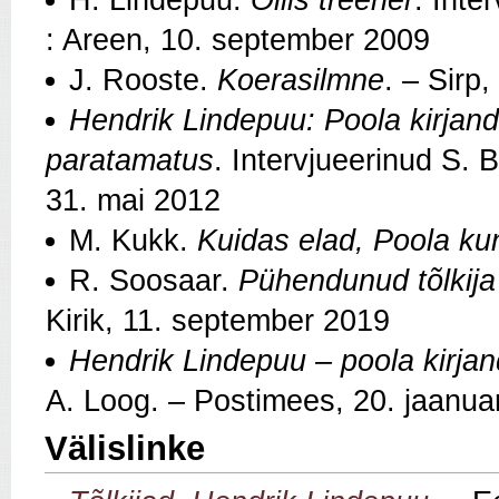
H. Lindepuu.
Õilis treener
. Inte
: Areen, 10. september 2009
J. Rooste.
Koerasilmne
. – Sirp
Hendrik Lindepuu: Poola kirjan
paratamatus
. Intervjueerinud S.
31. mai 2012
M. Kukk.
Kuidas elad, Poola ku
R. Soosaar.
Pühendunud tõlkija
Kirik, 11. september 2019
Hendrik Lindepuu – poola kirja
A. Loog. – Postimees, 20. jaanua
Välislinke