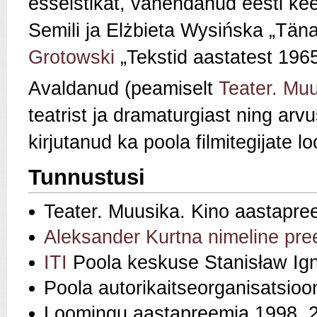
esseistikat, vahendanud eesti kee
Semili ja Elżbieta Wysińska „Täna
Grotowski
„Tekstid aastatest 196
Avaldanud (peamiselt
Teater. Muu
teatrist ja dramaturgiast ning arvu
kirjutanud ka poola filmitegijate l
Tunnustusi
Teater. Muusika. Kino aastapre
Aleksander Kurtna nimeline pre
ITI
Poola keskuse Stanisław Ign
Poola autorikaitseorganisatsio
Loomingu aastapreemia 1998, 