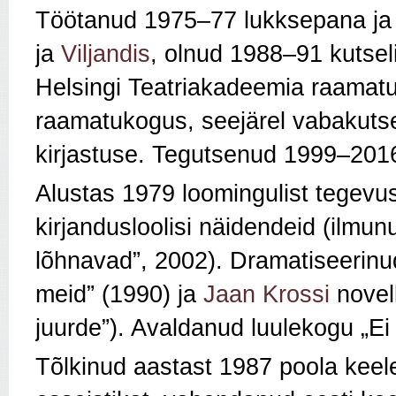
Töötanud 1975–77 lukksepana ja 
ja
Viljandis
, olnud 1988–91 kutsel
Helsingi Teatriakadeemia raamat
raamatukogus, seejärel vabakuts
kirjastuse. Tegutsenud 1999–2016
Alustas 1979 loomingulist tegevus
kirjandusloolisi näidendeid (ilmu
lõhnavad”, 2002). Dramatiseerin
meid” (1990) ja
Jaan Krossi
novel
juurde”). Avaldanud luulekogu „Ei
Tõlkinud aastast 1987 poola keeles