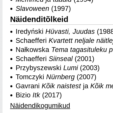
Slavoween
(1997)
Näidenditõlkeid
Iredyński
Hüvasti, Juudas
(1988
Schaefferi
Kvartett neljale näitle
Nałkowska
Tema tagasituleku 
Schaefferi
Siinseal
(2001)
Przybyszewski
Lumi
(2003)
Tomczyki
Nürnberg
(2007)
Gavrani
Kõik naistest
ja
Kõik m
Bizio
Itk
(2017)
Näidendikogumikud