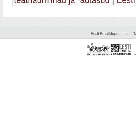
teatriauhinnad ja -autasud
|
Eesti
Eesti Entsüklopeediast
T