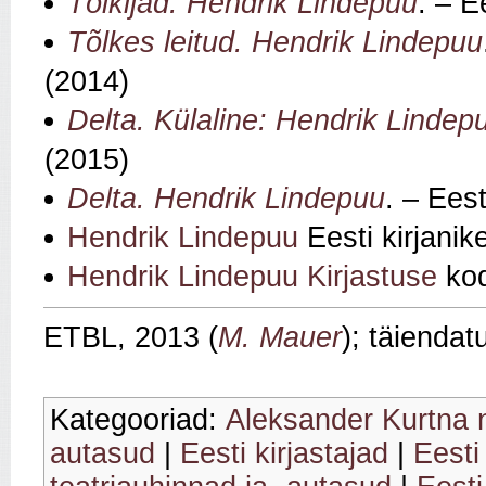
Tõlkijad. Hendrik Lindepuu
. – E
Tõlkes leitud. Hendrik Lindepuu
(2014)
Delta. Külaline: Hendrik Lindep
(2015)
Delta. Hendrik Lindepuu
. – Ees
Hendrik Lindepuu
Eesti kirjanik
Hendrik Lindepuu Kirjastuse
kod
ETBL, 2013 (
M. Mauer
); täiendat
Kategooriad:
Aleksander Kurtna n
autasud
|
Eesti kirjastajad
|
Eesti