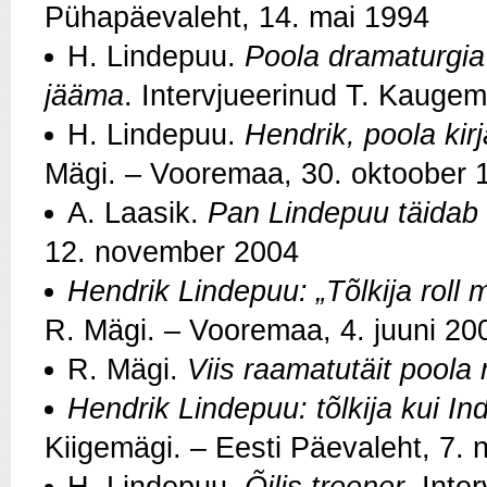
Pühapäevaleht, 14. mai 1994
H. Lindepuu.
Poola dramaturgia 
jääma
. Intervjueerinud T. Kauge
H. Lindepuu.
Hendrik, poola kir
Mägi. – Vooremaa, 30. oktoober 
A. Laasik.
Pan Lindepuu täidab t
12. november 2004
Hendrik Lindepuu: „Tõlkija roll
R. Mägi. – Vooremaa, 4. juuni 20
R. Mägi.
Viis raamatutäit poola
Hendrik Lindepuu: tõlkija kui I
Kiigemägi. – Eesti Päevaleht, 7.