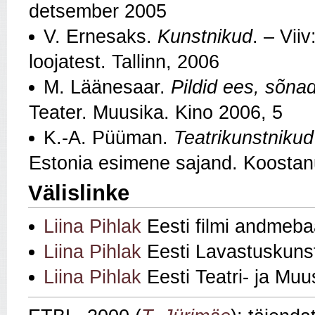
detsember 2005
V. Ernesaks.
Kunstnikud
. – Vii
loojatest. Tallinn, 2006
M. Läänesaar.
Pildid ees, sõna
Teater. Muusika. Kino 2006, 5
K.-A. Püüman.
Teatrikunstnikud
Estonia esimene sajand. Koostanu
Välislinke
Liina Pihlak
Eesti filmi andmeba
Liina Pihlak
Eesti Lavastuskunst
Liina Pihlak
Eesti Teatri- ja Mu