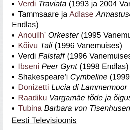
Verdi
Traviata
(1993 ja 2004 Va
Tammsaare ja
Adlase
Armastus
Endlas)
Anouilh’
Orkester
(1995 Vanemu
Kõivu
Tali
(1996 Vanemuises)
Verdi
Falstaff
(1996 Vanemuise
Ibseni
Peer Gynt
(1998 Endlas)
Shakespeare’i
Cymbeline
(1999 
Donizetti
Lucia di Lammermoor
Raadiku
Vargamäe tõde ja õigu
Tubina
Barbara von Tisenhuse
Eesti Televisioonis