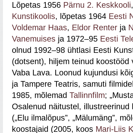
Lõpetas 1956
Pärnu 2. Keskkooli
Kunstikoolis
, lõpetas 1964
Eesti 
Voldemar Haas
,
Eldor Renter
ja
N
Vanemuises
ja 1972–95
Eesti Tel
olnud 1992–98 ühtlasi Eesti Kun
(dotsent), hiljem teinud koostööd
Vaba Lava. Loonud kujundusi kõi
ja Tampere Teatris, samuti filmide
1985, mõlemad
Tallinnfilm
; „Must
Osalenud näitustel, illustreerinud
(„Elu ilmalõpus”, „Mälumäng”, mõ
koostajaid (2005, koos
Mari-Liis 