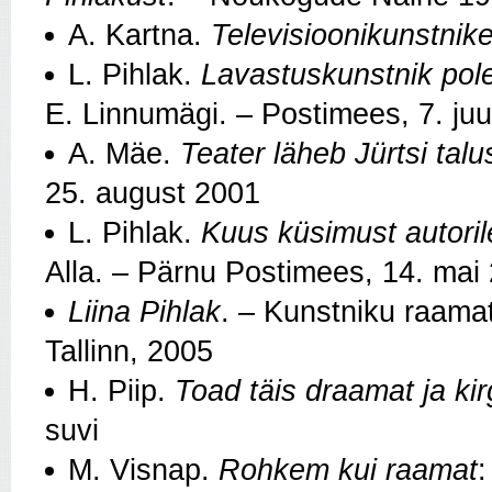
A. Kartna.
Televisioonikunstnike
L. Pihlak.
Lavastuskunstnik pol
E. Linnumägi. – Postimees, 7. ju
A. Mäe.
Teater läheb Jürtsi tal
25. august 2001
L. Pihlak.
Kuus küsimust autori
Alla. – Pärnu Postimees, 14. mai
Liina Pihlak
. – Kunstniku raamat
Tallinn, 2005
H. Piip.
Toad täis draamat ja kir
suvi
M. Visnap.
Rohkem kui raamat
: