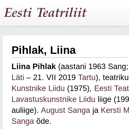
Pihlak, Liina
Liina Pihlak
(aastani 1963 Sang;
Läti
– 21. VII 2019
Tartu
), teatrik
Kunstnike Liidu
(1975),
Eesti Teatr
Lavastuskunstnike Liidu
liige (19
auliige).
August Sanga
ja
Kersti M
Sanga
õde.