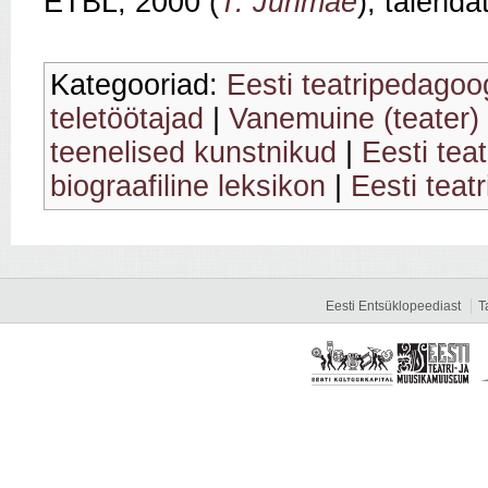
ETBL, 2000 (
T. Jürimäe
); täienda
Kategooriad:
Eesti teatripedagoo
teletöötajad
|
Vanemuine (teater)
teenelised kunstnikud
|
Eesti tea
biograafiline leksikon
|
Eesti teat
Eesti Entsüklopeediast
T