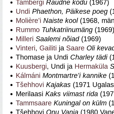
Tambergi
Raudne kodu
(1967)
Undi
Phaethon, Päikese poeg
(
Molière’i
Naiste kool
(1968, mäng
Rummo
Tuhkatriinumäng
(1969
Milleri
Saalemi nõiad
(1969)
Vinteri
,
Gailiti
ja
Saare
Oli kevad
Thomase ja Undi
Charley tädi
(
Kuusbergi
, Undi ja
Hermaküla
S
Kálmáni
Montmartre’i kannike
(1
Tšehhovi
Kajakas
(1971 Ugalas
Merilaasi
Kaks viimast rida
(197
Tammsaare
Kuningal on külm
(
Tšehhovi
Onu Vanja
(1980 Van