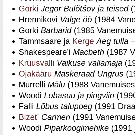
Gorki
Jegor Bulõtšov ja teised
(
Hrennikovi
Valge öö
(1984 Vane
Gorki
Barbarid
(1985 Vanemuis
Tammsaare ja
Kerge
Aeg tulla
Shakespeare’i
Macbeth
(1987 V
Kruusvalli
Vaikuse vallamaja
(1
Ojakääru
Maskeraad Ungrus
(1
Murrelli
Mälu
(1988 Vanemuises
Woodi
Lobasuu ja pingviin
(199
Falli
Lõbus talupoeg
(1991 Draa
Bizet’
Carmen
(1991 Vanemuise
Woodi
Piparkoogimehike
(1991 