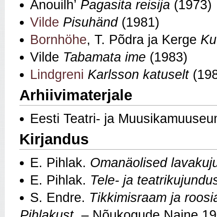
Anouilh’
Pagasita reisija
(1973)
Vilde
Pisuhänd
(1981)
Bornhöhe
, T. Põdra ja Kerge
Ku
Vilde
Tabamata ime
(1983)
Lindgreni
Karlsson katuselt
(198
Arhiivimaterjale
Eesti Teatri- ja Muusikamuuseu
Kirjandus
E. Pihlak.
Omanäolised lavakuj
E. Pihlak.
Tele- ja teatrikujundu
S. Endre.
Tikkimisraam ja roosi
Pihlakust
. – Nõukogude Naine 19