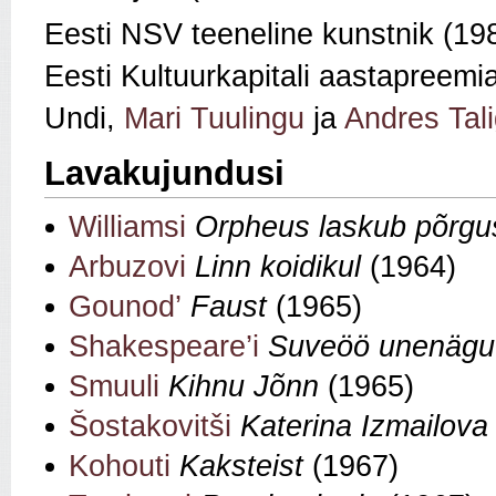
Eesti NSV teeneline kunstnik (19
Eesti Kultuurkapitali aastapreemi
Undi,
Mari Tuulingu
ja
Andres Tal
Lavakujundusi
Williamsi
Orpheus laskub põrgu
Arbuzovi
Linn koidikul
(1964)
Gounod’
Faust
(1965)
Shakespeare’i
Suveöö unenägu
Smuuli
Kihnu Jõnn
(1965)
Šostakovitši
Katerina Izmailova
Kohouti
Kaksteist
(1967)