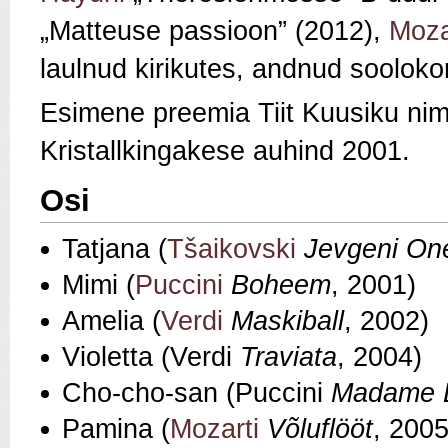
„Matteuse passioon” (2012),
Moza
laulnud kirikutes, andnud sooloko
Esimene preemia Tiit Kuusiku nime
Kristallkingakese auhind 2001.
Osi
Tatjana (
Tšaikovski
Jevgeni On
Mimi (
Puccini
Boheem
, 2001)
Amelia (
Verdi
Maskiball
, 2002)
Violetta (Verdi
Traviata
, 2004)
Cho-cho-san (Puccini
Madame B
Pamina (
Mozarti
Võluflööt
, 2005