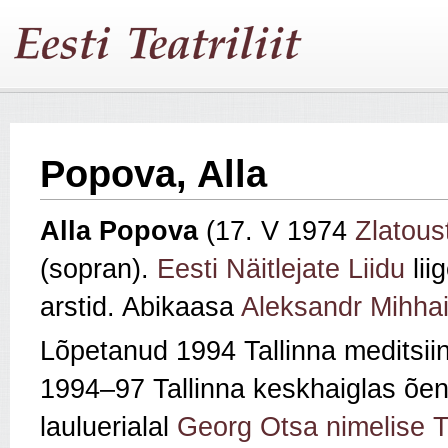
Popova, Alla
Alla Popova
(17. V 1974
Zlatous
(sopran).
Eesti Näitlejate Liidu
lii
arstid. Abikaasa
Aleksandr Mihhai
Lõpetanud 1994 Tallinna meditsiin
1994–97 Tallinna keskhaiglas õe
lauluerialal
Georg Otsa nimelise T