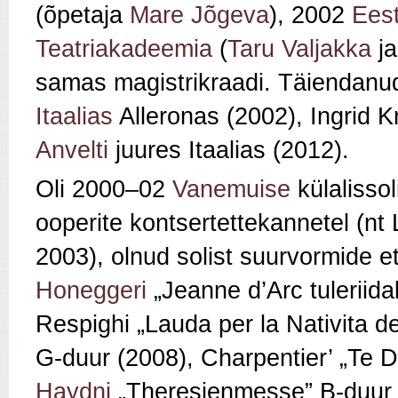
(õpetaja
Mare Jõgeva
), 2002
Eest
Teatriakadeemia
(
Taru Valjakka
ja
samas magistrikraadi. Täiendanud 
Itaalias
Alleronas (2002), Ingrid K
Anvelti
juures Itaalias (2012).
Oli 2000–02
Vanemuise
külalissol
ooperite kontsertettekannetel (nt 
2003), olnud solist suurvormide e
Honeggeri
„Jeanne d’Arc tuleriidal”
Respighi „Lauda per la Nativita d
G-duur (2008), Charpentier’ „Te 
Haydni
„Theresienmesse” B-duur (20