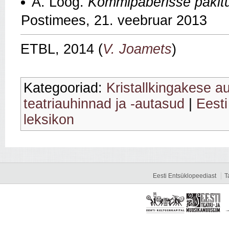
A. Loog.
Kommipaberisse pakitu
Postimees, 21. veebruar 2013
ETBL, 2014 (
V. Joamets
)
Kategooriad:
Kristallkingakese a
teatriauhinnad ja -autasud
|
Eesti
leksikon
Eesti Entsüklopeediast
T