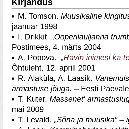
Kirjandus
M. Tomson.
Muusikaline kingit
jaanuar 1998
I. Drikkit.
„Ooperilauljanna trumb
Postimees, 4. märts 2004
A. Popova.
„Ravin inimesi ka te
Õhtuleht, 12. aprill 2001
R. Alaküla, A. Laasik.
Vanemuis
armastuse jõuga.
– Eesti Päevaleh
T. Kuter.
Massenet' armastuslug
mai 2009
T. Levald.
„Sõna ja muusika” – i