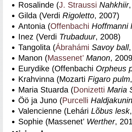
Rosalinde (
J. Straussi
Nahkhiir
Gilda (Verdi
Rigoletto
, 2007)
Antonia (
Offenbachi
Hoffmanni 
Inez (Verdi
Trubaduur
, 2008)
Tangolita (
Ábrahámi
Savoy ball
Manon (
Massenet’
Manon
, 2009
Eurydike (Offenbachi
Orpheus 
Krahvinna (Mozarti
Figaro pulm
Maria Stuarda (
Donizetti
Maria 
Öö ja Juno (
Purcelli
Haldjakuni
Valencienne (Lehári
Lõbus lesk
Sophie (Massenet’
Werther
, 20