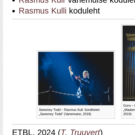
Rasmus Kulli
koduleht
Goro – 
Sweeney Todd – Rasmus Kull. Sondheimi
„Madama
„Sweeney Todd” (Vanemuine, 2018)
2019)
ETBL, 2024 (
T. Truuvert
)