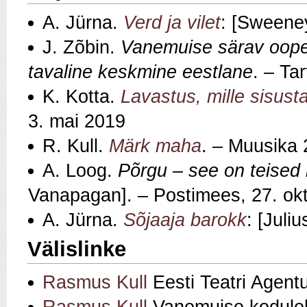
A. Jürna.
Verd ja vilet
: [Sweeney
J. Zõbin.
Vanemuise särav ooperi
tavaline keskmine eestlane
. – Ta
K. Kotta.
Lavastus, mille sisusta
3. mai 2019
R. Kull.
Märk maha
. – Muusika 
A. Loog.
Põrgu – see on teised
Vanapagan]. – Postimees, 27. ok
A. Jürna.
Sõjaaja barokk
: [Juli
Välislinke
Rasmus Kull
Eesti Teatri Agent
Rasmus Kull
Vanemuise kodule