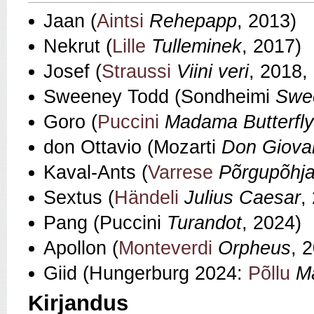
Jaan (
Aintsi
Rehepapp
, 2013)
Nekrut (
Lille
Tulleminek
, 2017)
Josef (
Straussi
Viini veri
, 2018,
Sweeney Todd (Sondheimi
Swe
Goro (
Puccini
Madama Butterfly
don Ottavio (Mozarti
Don Giova
Kaval-Ants (
Varrese
Põrgupõhj
Sextus (
Händeli
Julius Caesar
,
Pang (Puccini
Turandot
, 2024)
Apollon (
Monteverdi
Orpheus
, 2
Giid (Hungerburg 2024:
Põllu
M
Kirjandus