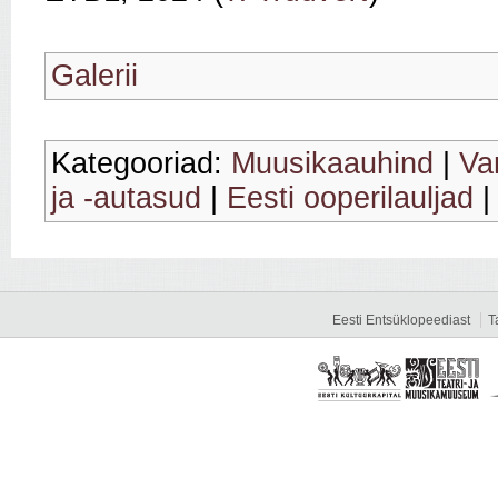
Galerii
Kategooriad:
Muusikaauhind
|
Va
ja -autasud
|
Eesti ooperilauljad
Eesti Entsüklopeediast
T