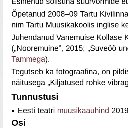
Esinenud solistina suurvormide et
Õpetanud 2008–09 Tartu Kivilinn
nim Tartu Muusikakoolis inglise kee
Juhendanud Vanemuise Kollase Ka
(„Nooremuine”, 2015; „Suveöö u
Tammega
).
Tegutseb ka fotograafina, on pildi
näitusega „Kiljatused rohke vibr
Tunnustusi
Eesti teatri
muusikaauhind
201
Osi