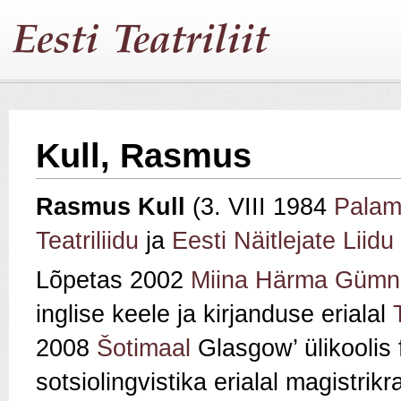
Kull, Rasmus
Rasmus Kull
(3. VIII 1984
Palam
Teatriliidu
ja
Eesti Näitlejate Liidu
Lõpetas 2002
Miina Härma Gümn
inglise keele ja kirjanduse erialal
2008
Šotimaal
Glasgow’ ülikoolis 
sotsiolingvistika erialal magistrikr