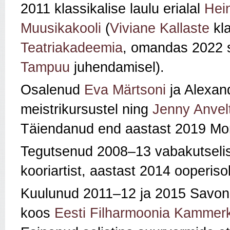
2011 klassikalise laulu erialal
Hein
Muusikakooli
(
Viviane Kallaste
kl
Teatriakadeemia
, omandas 2022 
Tampuu
juhendamisel).
Osalenud
Eva Märtsoni
ja Alexan
meistrikursustel ning
Jenny Anvelt
Täiendanud end aastast 2019 Moni
Tegutsenud 2008–13 vabakutsel
kooriartist, aastast 2014 ooperisol
Kuulunud 2011–12 ja 2015 Savonli
koos
Eesti Filharmoonia Kammer