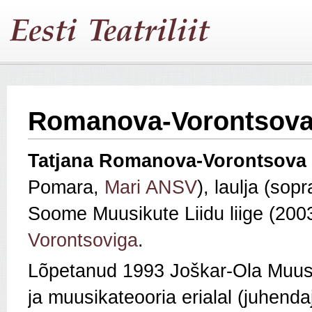
Romanova-Vorontsova,
Tatjana Romanova-Vorontsova
Pomara,
Mari ANSV
), laulja (sop
Soome Muusikute Liidu liige (2003
Vorontsoviga
.
Lõpetanud 1993 Joškar-Ola Muusi
ja muusikateooria erialal (juhenda