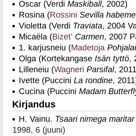
Oscar (Verdi
Maskiball
, 2002)
Rosina (
Rossini
Sevilla habeme
Violetta (Verdi
Traviata
, 2004 V
Micaëla (
Bizet’
Carmen
, 2007 
1. karjusneiu (
Madetoja
Pohjala
Olga (Kortekangase
Isän tyttö
,
Lilleneiu (
Wagneri
Parsifal
, 2011
Ivette (Puccini
La rondine
, 2011
Cucina (Puccini
Madam Butterfl
Kirjandus
H. Vainu.
Tsaari nimega maritar 
1998, 6 (juuni)