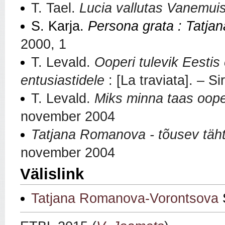
T. Tael.
Lucia vallutas Vanemui
S. Karja.
Persona grata : Tatj
2000, 1
T. Levald.
Ooperi tulevik Eestis 
entusiastidele
: [La traviata].
–
Sir
T. Levald.
Miks minna taas oope
november 2004
Tatjana Romanova - tõusev täht
november 2004
Välislink
Tatjana Romanova-Vorontsova