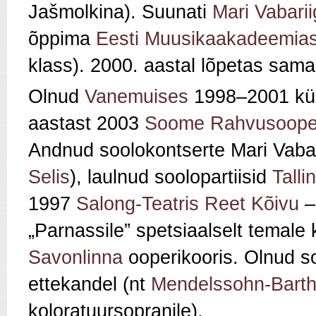
Jašmolkina). Suunati
Mari Vabarii
õppima
Eesti Muusikaakadeemia
klass). 2000. aastal lõpetas sama
Olnud
Vanemuises
1998–2001 küla
aastast 2003
Soome Rahvusoope
Andnud soolokontserte Mari Vabar
Selis
), laulnud soolopartiisid
Talli
1997
Salong-Teatris
Reet Kõivu
„Parnassile” spetsiaalselt temale 
Savonlinna
ooperikooris. Olnud so
ettekandel (nt
Mendelssohn-Barth
koloratuursopranile).