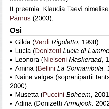
II preemia Klaudia Taevi nimelise 
Pärnus
(2003).
Osi
Gilda (
Verdi
Rigoletto
, 1998)
Lucia (
Donizetti
Lucia di Lamm
Leonora (
Nielseni
Maskeraad
, 
Amina (
Bellini
La Sonnambula
,
Naine valges (sopranipartii tan
2000)
Musetta (
Puccini
Boheem
, 2001
Adina (Donizetti
Armujook
, 200