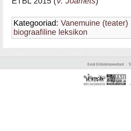
ETBL 2015 (
V. Joamets
)
Kategooriad:
Vanemuine (teater)
biograafiline leksikon
Eesti Entsüklopeediast
T