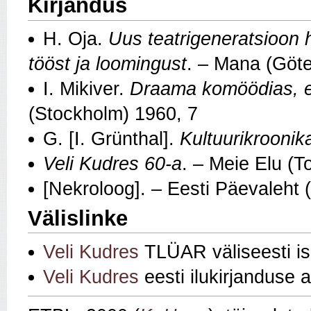
Kirjandus
H. Oja.
Uus teatrigeneratsioon 
tööst ja loomingust
. – Mana (Göte
I. Mikiver.
Draama komöödias, e
(Stockholm) 1960, 7
G. [I. Grünthal].
Kultuurikroonik
Veli Kudres 60-a
. – Meie Elu (T
[Nekroloog]. – Eesti Päevaleht 
Välislinke
Veli Kudres
TLÜAR väliseesti i
Veli Kudres
eesti ilukirjanduse