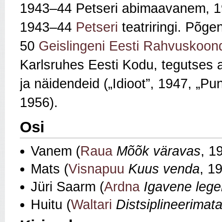
1943–44 Petseri abimaavanem, 19
1943–44
Petseri
teatriringi. Põg
50
Geislingeni Eesti Rahvuskoond
Karlsruhes Eesti Kodu, tegutses 
ja näidendeid („Idioot”, 1947, „P
1956).
Osi
Vanem (
Raua
Mõõk väravas
, 1
Mats (
Visnapuu
Kuus venda
, 1
Jüri Saarm (
Ardna
Igavene leg
Huitu (
Waltari
Distsiplineerimat