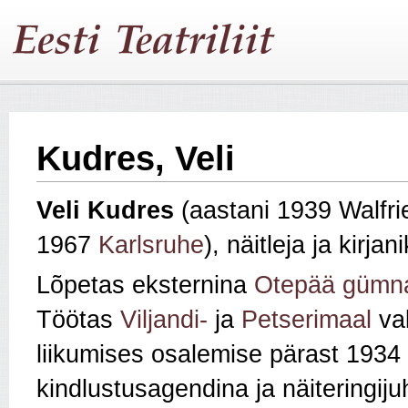
Kudres, Veli
Veli Kudres
(aastani 1939 Walfri
1967
Karlsruhe
), näitleja ja kirja
Lõpetas eksternina
Otepää gümn
Töötas
Viljandi-
ja
Petserimaal
val
liikumises osalemise pärast 1934
kindlustusagendina ja näiteringij