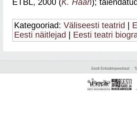
ETBL, 2000 (
K. Haan
); täiendatu
Kategooriad:
Väliseesti teatrid
|
E
Eesti näitlejad
|
Eesti teatri biogr
Eesti Entsüklopeediast
T