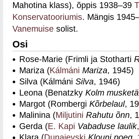
Mahotina klass), õppis 1938–39
T
Konservatooriumis
. Mängis 1945
Vanemuise
solist.
Osi
Rose‑Marie (Frimli ja Stotharti
R
Mariza (
Kálmáni
Mariza
, 1945)
Silva (Kálmáni
Silva
, 1946)
Leona (Benatzky
Kolm musketä
Margot (Rombergi
Kõrbelaul
, 1
Malinina (
Miljutini
Rahutu õnn
, 
Gerda (
E. Kapi
Vabaduse laulik
Klara (
Dunajevski
Klouni poeg
,