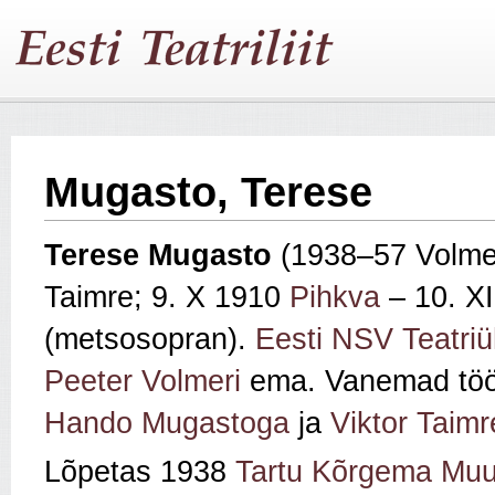
Mugasto, Terese
Terese
Mugasto
(1938–57 Volme
Taimre; 9. X 1910
Pihkva
– 10. X
(metsosopran).
Eesti NSV Teatri
Peeter Volmeri
ema. Vanemad tööl
Hando Mugastoga
ja
Viktor Taim
Lõpetas 1938
Tartu Kõrgema Muu