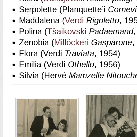
Serpolette (Planquette’i
Cornevil
Maddalena (
Verdi
Rigoletto
, 19
Polina (
Tšaikovski
Padaemand
Zenobia (
Millöckeri
Gasparone
,
Flora (Verdi
Traviata
, 1954)
Emilia (Verdi
Othello
, 1956)
Silvia (Hervé
Mamzelle Nitouch