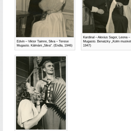
Kardinal – Alexius Sagor, Leona –
Edvin – Viktor Taimre, Silva – Terese
Mugasto. Benatzky „Kolm musketär
Mugasto. Kálmáni „Silva”. (Endla, 1946)
1947)