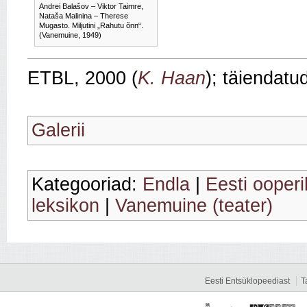
Andrei Balašov – Viktor Taimre,
Nataša Malinina – Therese
Mugasto. Miljutini „Rahutu õnn“.
(Vanemuine, 1949)
ETBL, 2000 (
K. Haan
); täiendatu
Galerii
Kategooriad:
Endla
|
Eesti ooperi
leksikon
|
Vanemuine (teater)
Eesti Entsüklopeediast
T