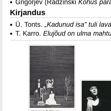
Grigorjev (Radzinski
Kohus pära
Kirjandus
Ü. Tonts.
„Kadunud isa” tuli lava
T. Karro.
Elujõud on ulma maht