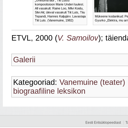
„Unetuma laul”, Tiit Lutsu
kompositsioon Marie Underi luulest.
All vasakult: Raine Loo, Milvi Koidu,
Silvi Ait; üleval vasakult Tiit Luts, Tiiu
Tepandi, Hannes Kaljujärv. Lavastaja
Mükeene kodanikud: Peet
Tiit Luts. (Vanemuine, 1982)
Gyurko „Elektra, mu ar
ETVL, 2000 (
V. Samoilov
); täien
Galerii
Kategooriad:
Vanemuine (teater)
biograafiline leksikon
Eesti Entsüklopeediast
T