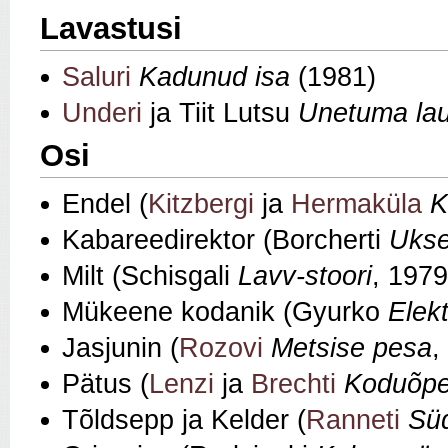
Lavastusi
Saluri
Kadunud isa
(1981)
Underi
ja Tiit Lutsu
Unetuma lau
Osi
Endel (
Kitzbergi
ja
Hermaküla
K
Kabareedirektor (Borcherti
Ukse
Milt (Schisgali
Lavv‑stoori
, 1979
Mükeene kodanik (Gyurko
Elek
Jasjunin (
Rozovi
Metsise pesa
,
Pätus (
Lenzi
ja
Brechti
Koduõpe
Tõldsepp ja Kelder (
Ranneti
Sü