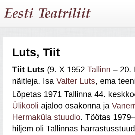
Luts, Tiit
Tiit
Luts
(9. X 1952
Tallinn
– 20. 
näitleja. Isa
Valter Luts
, ema teeni
Lõpetas 1971 Tallinna 44. keskko
Ülikooli
ajaloo osakonna ja
Vanem
Hermaküla stuudio
. Töötas 1979
hiljem oli Tallinnas harrastusstuu